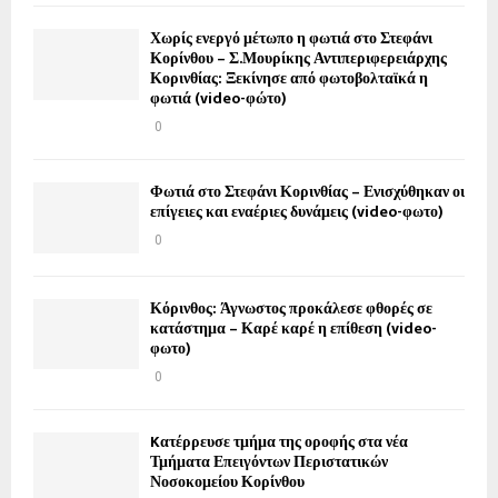
Χωρίς ενεργό μέτωπο η φωτιά στο Στεφάνι
Κορίνθου – Σ.Μουρίκης Αντιπεριφερειάρχης
Κορινθίας: Ξεκίνησε από φωτοβολταϊκά η
φωτιά (video-φώτο)
0
Φωτιά στο Στεφάνι Κορινθίας – Ενισχύθηκαν οι
επίγειες και εναέριες δυνάμεις (video-φωτο)
0
Κόρινθος: Άγνωστος προκάλεσε φθορές σε
κατάστημα – Καρέ καρέ η επίθεση (video-
φωτο)
0
Kατέρρευσε τμήμα της οροφής στα νέα
Τμήματα Επειγόντων Περιστατικών
Νοσοκομείου Κορίνθου