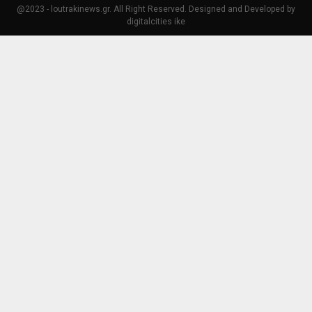
@2023 - loutrakinews.gr. All Right Reserved. Designed and Developed by
digitalcities ike