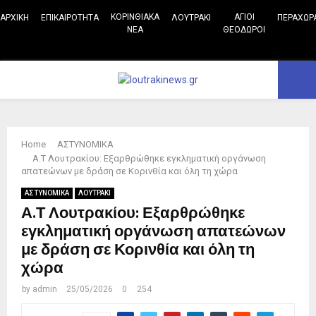
ΚΟΡΙΝΘΙΑΚΑ
ΑΓΙΟΙ
ΑΡΧΙΚΗ
ΕΠΙΚΑΙΡΟΤΗΤΑ
ΛΟΥΤΡΑΚΙ
ΠΕΡΑΧΩΡ
ΝΕΑ
ΘΕΟΔΩΡΟΙ
Facebook
Twitter
Instagram
Pinterest
Youtube
PRIMARY
MENU
Home
ΑΣΤΥΝΟΜΙΚΑ
Α.Τ Λουτρακίου: Εξαρθρώθηκε εγκληματική οργάνωση
απατεώνων με δράση σε Κορινθία και όλη τη χώρα
ΑΣΤΥΝΟΜΙΚΑ
ΛΟΥΤΡΑΚΙ
Α.Τ Λουτρακίου: Εξαρθρώθηκε
εγκληματική οργάνωση απατεώνων
με δράση σε Κορινθία και όλη τη
χώρα
by
admin
25/05/2026
0
254