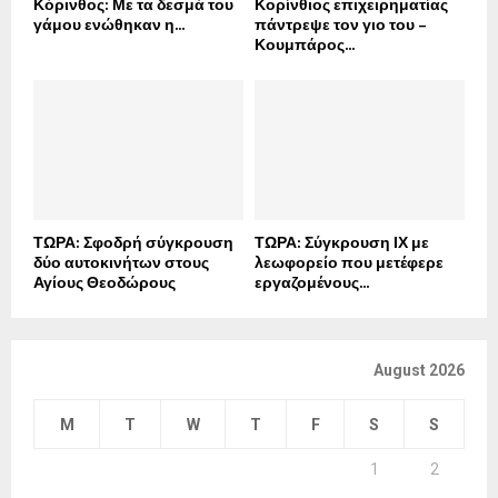
Κόρινθος: Με τα δεσμά του
Κορίνθιος επιχειρηματίας
γάμου ενώθηκαν η...
πάντρεψε τον γιο του –
Κουμπάρος...
ΤΩΡΑ: Σφοδρή σύγκρουση
ΤΩΡΑ: Σύγκρουση ΙΧ με
δύο αυτοκινήτων στους
λεωφορείο που μετέφερε
Αγίους Θεοδώρους
εργαζομένους...
August 2026
M
T
W
T
F
S
S
1
2