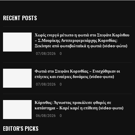
RECENT POSTS
Χωρίς ενεργό μέτωπο η φωτιά στο Στεφάνι Κορίνθου
– Σ.Μουρίκης Αντιπεριφερειάρχης Κορινθίας:
Ξεκίνησε από φωτοβολταϊκά η φωτιά (video-φώτο)
07/08/2026
0
Φωτιά στο Στεφάνι Κορινθίας – Ενισχύθηκαν οι
επίγειες και εναέριες δυνάμεις (video-φωτο)
07/08/2026
0
Κόρινθος: Άγνωστος προκάλεσε φθορές σε
κατάστημα – Καρέ καρέ η επίθεση (video-φωτο)
06/08/2026
0
EDITOR'S PICKS