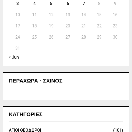
3
4
5
6
7
8
9
10
11
12
13
14
15
16
17
18
19
20
21
22
23
24
25
26
27
28
29
30
31
« Jun
ΠΕΡΑΧΩΡΑ - ΣΧΙΝΟΣ
ΚΑΤΗΓΟΡΙΕΣ
ΑΓΙΟΙ ΘΕΟΔΩΡΟΙ
(101)