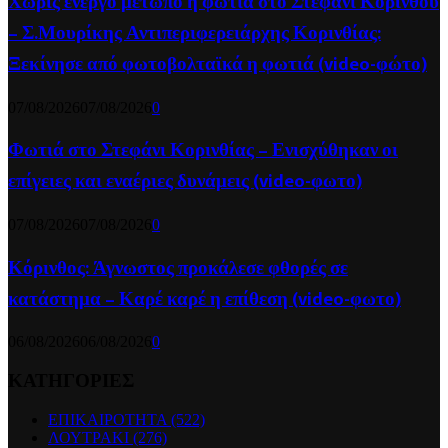
Χωρίς ενεργό μέτωπο η φωτιά στο Στεφάνι Κορίνθου
– Σ.Μουρίκης Αντιπεριφερειάρχης Κορινθίας:
Ξεκίνησε από φωτοβολταϊκά η φωτιά (video-φώτο)
07/08/2026
07/08/2026
0
Φωτιά στο Στεφάνι Κορινθίας – Ενισχύθηκαν οι
επίγειες και εναέριες δυνάμεις (video-φωτο)
07/08/2026
07/08/2026
0
Κόρινθος: Άγνωστος προκάλεσε φθορές σε
κατάστημα – Καρέ καρέ η επίθεση (video-φωτο)
06/08/2026
06/08/2026
0
ΚΑΤΗΓΟΡΙΕΣ
ΕΠΙΚΑΙΡΟΤΗΤΑ
(522)
ΛΟΥΤΡΑΚΙ
(276)