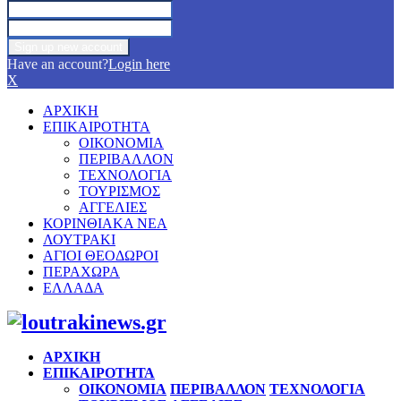
Have an account?
Login here
X
ΑΡΧΙΚΗ
ΕΠΙΚΑΙΡΟΤΗΤΑ
ΟΙΚΟΝΟΜΙΑ
ΠΕΡΙΒΑΛΛΟΝ
ΤΕΧΝΟΛΟΓΙΑ
ΤΟΥΡΙΣΜΟΣ
ΑΓΓΕΛΙΕΣ
ΚΟΡΙΝΘΙΑΚΑ ΝΕΑ
ΛΟΥΤΡΑΚΙ
ΑΓΙΟΙ ΘΕΟΔΩΡΟΙ
ΠΕΡΑΧΩΡΑ
ΕΛΛΑΔΑ
Facebook
Twitter
Instagram
Pinterest
Youtube
ΑΡΧΙΚΗ
ΕΠΙΚΑΙΡΟΤΗΤΑ
ΟΙΚΟΝΟΜΙΑ
ΠΕΡΙΒΑΛΛΟΝ
ΤΕΧΝΟΛΟΓΙΑ