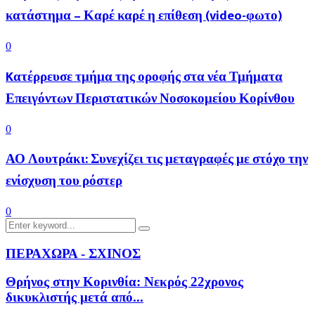
κατάστημα – Καρέ καρέ η επίθεση (video-φωτο)
0
Kατέρρευσε τμήμα της οροφής στα νέα Τμήματα
Επειγόντων Περιστατικών Νοσοκομείου Κορίνθου
0
ΑΟ Λουτράκι: Συνεχίζει τις μεταγραφές με στόχο την
ενίσχυση του ρόστερ
0
Search
Search
for:
ΠΕΡΑΧΩΡΑ - ΣΧΙΝΟΣ
Θρήνος στην Κορινθία: Νεκρός 22χρονος
δικυκλιστής μετά από...