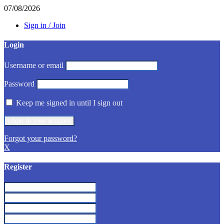
07/08/2026
Sign in / Join
Login
Username or email
Password
Keep me signed in until I sign out
Forgot your password?
X
Register