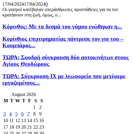
17/04/2024
17/04/2024
0
Οι γιατροί κατέβαλαν υπεράνθρωπες προσπάθειες για να τον
κρατήσουν στη ζωή, όμως, ο...
Κόρινθος: Με τα δεσμά του γάμου ενώθηκαν η...
Κορίνθιος επιχειρηματίας πάντρεψε τον γιο του –
Κουμπάρος...
ΤΩΡΑ: Σφοδρή σύγκρουση δύο αυτοκινήτων στους
Αγίους Θεοδώρους
ΤΩΡΑ: Σύγκρουση ΙΧ με λεωφορείο που μετέφερε
εργαζομένους...
August 2026
M
T
W
T
F
S
S
1
2
3
4
5
6
7
8
9
10
11
12
13
14
15
16
17
18
19
20
21
22
23
24
25
26
27
28
29
30