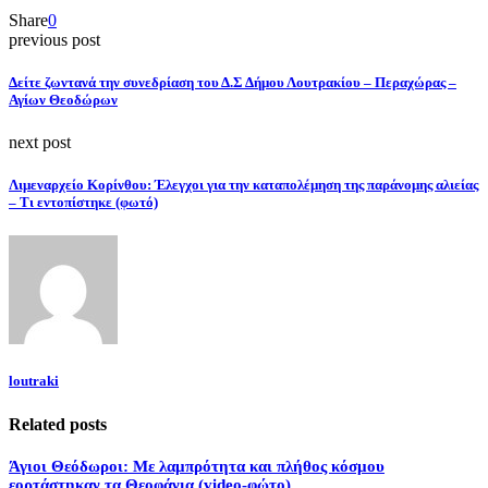
Share
0
previous post
Δείτε ζωντανά την συνεδρίαση του Δ.Σ Δήμου Λουτρακίου – Περαχώρας –
Αγίων Θεοδώρων
next post
Λιμεναρχείο Κορίνθου: Έλεγχοι για την καταπολέμηση της παράνομης αλιείας
– Τι εντοπίστηκε (φωτό)
loutraki
Related posts
Άγιοι Θεόδωροι: Με λαμπρότητα και πλήθος κόσμου
εορτάστηκαν τα Θεοφάνια (video-φώτο)