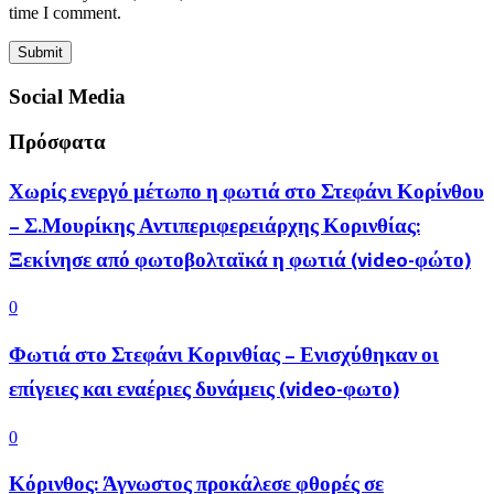
time I comment.
Social Media
Πρόσφατα
Χωρίς ενεργό μέτωπο η φωτιά στο Στεφάνι Κορίνθου
– Σ.Μουρίκης Αντιπεριφερειάρχης Κορινθίας:
Ξεκίνησε από φωτοβολταϊκά η φωτιά (video-φώτο)
0
Φωτιά στο Στεφάνι Κορινθίας – Ενισχύθηκαν οι
επίγειες και εναέριες δυνάμεις (video-φωτο)
0
Κόρινθος: Άγνωστος προκάλεσε φθορές σε