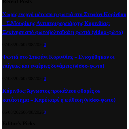
Recent Posts
Χωρίς ενεργό μέτωπο η φωτιά στο Στεφάνι Κορίνθου
– Σ.Μουρίκης Αντιπεριφερειάρχης Κορινθίας:
Ξεκίνησε από φωτοβολταϊκά η φωτιά (video-φώτο)
07/08/2026
07/08/2026
0
Φωτιά στο Στεφάνι Κορινθίας – Ενισχύθηκαν οι
επίγειες και εναέριες δυνάμεις (video-φωτο)
07/08/2026
07/08/2026
0
Κόρινθος: Άγνωστος προκάλεσε φθορές σε
κατάστημα – Καρέ καρέ η επίθεση (video-φωτο)
06/08/2026
06/08/2026
0
Editor's Picks