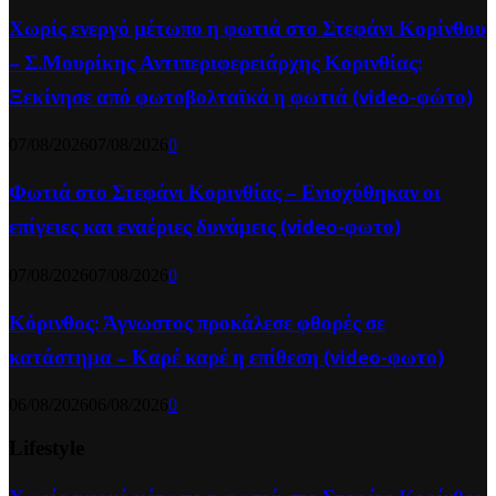
Χωρίς ενεργό μέτωπο η φωτιά στο Στεφάνι Κορίνθου
– Σ.Μουρίκης Αντιπεριφερειάρχης Κορινθίας:
Ξεκίνησε από φωτοβολταϊκά η φωτιά (video-φώτο)
07/08/2026
07/08/2026
0
Φωτιά στο Στεφάνι Κορινθίας – Ενισχύθηκαν οι
επίγειες και εναέριες δυνάμεις (video-φωτο)
07/08/2026
07/08/2026
0
Κόρινθος: Άγνωστος προκάλεσε φθορές σε
κατάστημα – Καρέ καρέ η επίθεση (video-φωτο)
06/08/2026
06/08/2026
0
Lifestyle