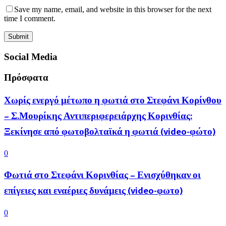
Save my name, email, and website in this browser for the next
time I comment.
Social Media
Πρόσφατα
Χωρίς ενεργό μέτωπο η φωτιά στο Στεφάνι Κορίνθου
– Σ.Μουρίκης Αντιπεριφερειάρχης Κορινθίας:
Ξεκίνησε από φωτοβολταϊκά η φωτιά (video-φώτο)
0
Φωτιά στο Στεφάνι Κορινθίας – Ενισχύθηκαν οι
επίγειες και εναέριες δυνάμεις (video-φωτο)
0