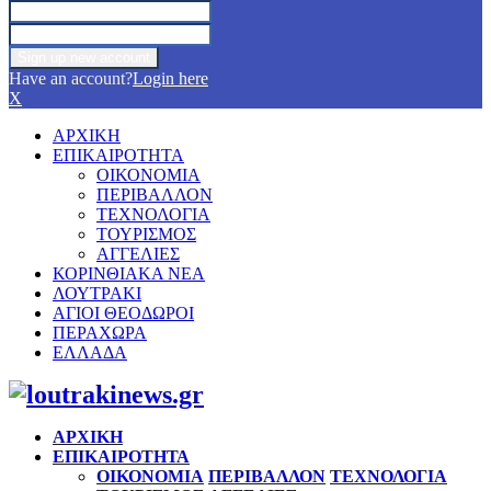
Have an account?
Login here
X
ΑΡΧΙΚΗ
ΕΠΙΚΑΙΡΟΤΗΤΑ
ΟΙΚΟΝΟΜΙΑ
ΠΕΡΙΒΑΛΛΟΝ
ΤΕΧΝΟΛΟΓΙΑ
ΤΟΥΡΙΣΜΟΣ
ΑΓΓΕΛΙΕΣ
ΚΟΡΙΝΘΙΑΚΑ ΝΕΑ
ΛΟΥΤΡΑΚΙ
ΑΓΙΟΙ ΘΕΟΔΩΡΟΙ
ΠΕΡΑΧΩΡΑ
ΕΛΛΑΔΑ
Facebook
Twitter
Instagram
Pinterest
Youtube
ΑΡΧΙΚΗ
ΕΠΙΚΑΙΡΟΤΗΤΑ
ΟΙΚΟΝΟΜΙΑ
ΠΕΡΙΒΑΛΛΟΝ
ΤΕΧΝΟΛΟΓΙΑ