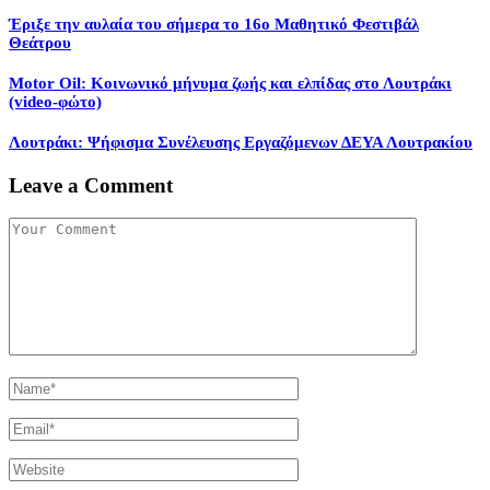
Έριξε την αυλαία του σήμερα το 16ο Μαθητικό Φεστιβάλ
Θεάτρου
Motor Oil: Κοινωνικό μήνυμα ζωής και ελπίδας στο Λουτράκι
(video-φώτο)
Λουτράκι: Ψήφισμα Συνέλευσης Εργαζόμενων ΔΕΥΑ Λουτρακίου
Leave a Comment