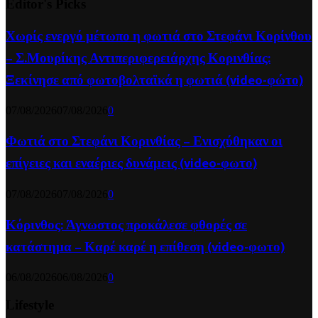
Editor's Picks
Χωρίς ενεργό μέτωπο η φωτιά στο Στεφάνι Κορίνθου
– Σ.Μουρίκης Αντιπεριφερειάρχης Κορινθίας:
Ξεκίνησε από φωτοβολταϊκά η φωτιά (video-φώτο)
07/08/2026
07/08/2026
0
Φωτιά στο Στεφάνι Κορινθίας – Ενισχύθηκαν οι
επίγειες και εναέριες δυνάμεις (video-φωτο)
07/08/2026
07/08/2026
0
Κόρινθος: Άγνωστος προκάλεσε φθορές σε
κατάστημα – Καρέ καρέ η επίθεση (video-φωτο)
06/08/2026
06/08/2026
0
Lifestyle