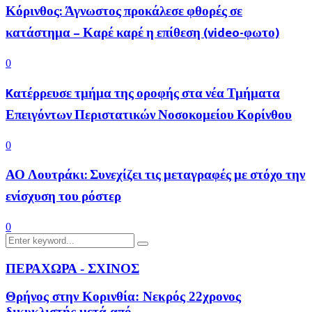
Κόρινθος: Άγνωστος προκάλεσε φθορές σε
κατάστημα – Καρέ καρέ η επίθεση (video-φωτο)
0
Kατέρρευσε τμήμα της οροφής στα νέα Τμήματα
Επειγόντων Περιστατικών Νοσοκομείου Κορίνθου
0
ΑΟ Λουτράκι: Συνεχίζει τις μεταγραφές με στόχο την
ενίσχυση του ρόστερ
0
Search
Search
for:
ΠΕΡΑΧΩΡΑ - ΣΧΙΝΟΣ
Θρήνος στην Κορινθία: Νεκρός 22χρονος
δικυκλιστής μετά από...