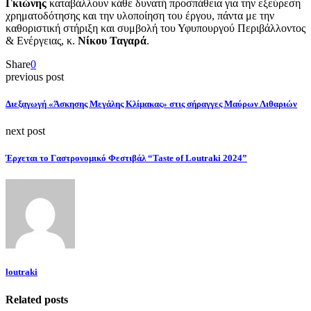
Γκιώνης
καταβάλλουν κάθε δυνατή προσπάθεια για την εξεύρεση
χρηματοδότησης και την υλοποίηση του έργου, πάντα με την
καθοριστική στήριξη και συμβολή του Υφυπουργού Περιβάλλοντος
& Ενέργειας, κ.
Νίκου Ταγαρά
.
Share
0
previous post
Διεξαγωγή «Άσκησης Μεγάλης Κλίμακας» στις σήραγγες Μαύρων Λιθαριών
next post
Έρχεται το Γαστρονομικό Φεστιβάλ “Taste of Loutraki 2024”
loutraki
Related posts