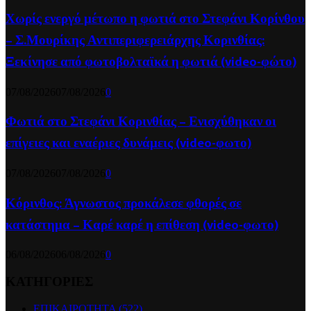
Χωρίς ενεργό μέτωπο η φωτιά στο Στεφάνι Κορίνθου
– Σ.Μουρίκης Αντιπεριφερειάρχης Κορινθίας:
Ξεκίνησε από φωτοβολταϊκά η φωτιά (video-φώτο)
07/08/2026
07/08/2026
0
Φωτιά στο Στεφάνι Κορινθίας – Ενισχύθηκαν οι
επίγειες και εναέριες δυνάμεις (video-φωτο)
07/08/2026
07/08/2026
0
Κόρινθος: Άγνωστος προκάλεσε φθορές σε
κατάστημα – Καρέ καρέ η επίθεση (video-φωτο)
06/08/2026
06/08/2026
0
ΚΑΤΗΓΟΡΙΕΣ
ΕΠΙΚΑΙΡΟΤΗΤΑ
(522)