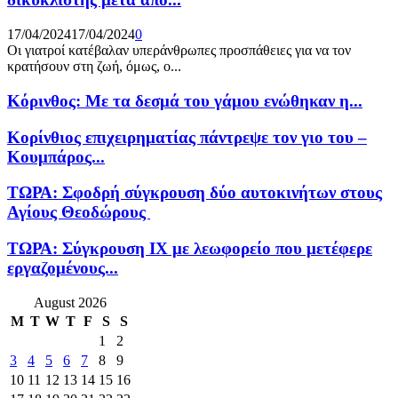
17/04/2024
17/04/2024
0
Οι γιατροί κατέβαλαν υπεράνθρωπες προσπάθειες για να τον
κρατήσουν στη ζωή, όμως, ο...
Κόρινθος: Με τα δεσμά του γάμου ενώθηκαν η...
Κορίνθιος επιχειρηματίας πάντρεψε τον γιο του –
Κουμπάρος...
ΤΩΡΑ: Σφοδρή σύγκρουση δύο αυτοκινήτων στους
Αγίους Θεοδώρους
ΤΩΡΑ: Σύγκρουση ΙΧ με λεωφορείο που μετέφερε
εργαζομένους...
August 2026
M
T
W
T
F
S
S
1
2
3
4
5
6
7
8
9
10
11
12
13
14
15
16