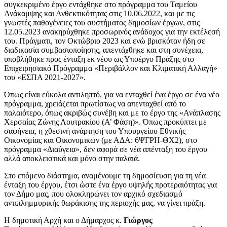
συγκεκριμένο έργο εντάχθηκε στο πρόγραμμα του Ταμείου
Ανάκαμψης και Ανθεκτικότητας στις 10.06.2022, και με τις
γνωστές παθογένειες του συστήματος δημοσίων έργων, στις
12.05.2023 ανακηρύχθηκε προσωρινός ανάδοχος για την εκτέλεσή
του. Πράγματι, τον Οκτώβριο 2023 και ενώ βρισκόταν ήδη σε
διαδικασία συμβασιοποίησης, απεντάχθηκε και στη συνέχεια,
υποβλήθηκε προς ένταξη εκ νέου ως Υποέργο Πράξης στο
Επιχειρησιακό Πρόγραμμα «Περιβάλλον και Κλιματική Αλλαγή»
του «ΕΣΠΑ 2021-2027».
Όπως είναι εύκολα αντιληπτό, για να ενταχθεί ένα έργο σε ένα νέο
πρόγραμμα, χρειάζεται πρωτίστως να απενταχθεί από το
παλαιότερο, όπως ακριβώς συνέβη και με το έργο της «Ανάπλασης
Χερσαίας Ζώνης Λουτρακίου (Α’ Φάση)». Όπως προκύπτει με
σαφήνεια, η χθεσινή ανάρτηση του Υπουργείου Εθνικής
Οικονομίας και Οικονομικών (με ΑΔΑ: 6ΨΓΡΗ-ΘΧ2), στο
πρόγραμμα «Διαύγεια», δεν αφορά σε νέα απένταξη του έργου
αλλά αποκλειστικά και μόνο στην παλαιά.
Στο επόμενο διάστημα, αναμένουμε τη δημοσίευση για τη νέα
ένταξη του έργου, έτσι ώστε ένα έργο υψηλής προτεραιότητας για
τον Δήμο μας, που ολοκληρώνει τον αρχικό σχεδιασμό
αντιπλημμυρικής θωράκισης της περιοχής μας, να γίνει πράξη.
Η δημοτική Αρχή και ο Δήμαρχος κ.
Γιώργος