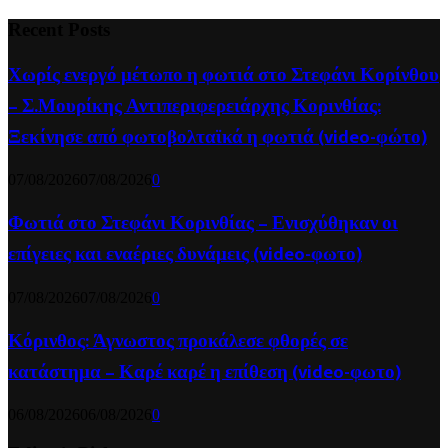
Recent Posts
Χωρίς ενεργό μέτωπο η φωτιά στο Στεφάνι Κορίνθου
– Σ.Μουρίκης Αντιπεριφερειάρχης Κορινθίας:
Ξεκίνησε από φωτοβολταϊκά η φωτιά (video-φώτο)
07/08/2026
07/08/2026
0
Φωτιά στο Στεφάνι Κορινθίας – Ενισχύθηκαν οι
επίγειες και εναέριες δυνάμεις (video-φωτο)
07/08/2026
07/08/2026
0
Κόρινθος: Άγνωστος προκάλεσε φθορές σε
κατάστημα – Καρέ καρέ η επίθεση (video-φωτο)
06/08/2026
06/08/2026
0