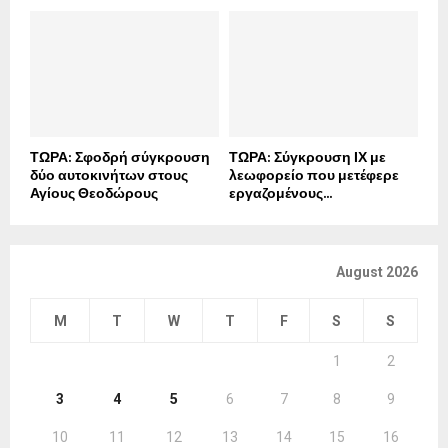
ΤΩΡΑ: Σφοδρή σύγκρουση
ΤΩΡΑ: Σύγκρουση ΙΧ με
δύο αυτοκινήτων στους
λεωφορείο που μετέφερε
Αγίους Θεοδώρους
εργαζομένους...
August 2026
M
T
W
T
F
S
S
1
2
3
4
5
6
7
8
9
10
11
12
13
14
15
16