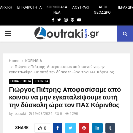
ΚΟΡΙΝΘΙΑΚΑ
ΑΓΙΟΙ
ΑΡΧΙΚΗ
ΕΠΙΚΑΙΡΟΤΗΤΑ
ΛΟΥΤΡΑΚΙ
ΠΕΡΑΧΩΡ
ΝΕΑ
ΘΕΟΔΩΡΟΙ
Facebook
Twitter
Instagram
Pinterest
Youtube
PRIMARY
MENU
Home
ΚΟΡΙΝΘΙΑ
Γιώργος Πιέτρης: Aποφασίσαμε από κοινού να μην
εγκαταλείψουμε αυτή την δύσκολη ώρα τον ΠΑΣ Κόρινθος
ΕΠΙΚΑΙΡΟΤΗΤΑ
ΚΟΡΙΝΘΙΑ
Γιώργος Πιέτρης: Aποφασίσαμε από
κοινού να μην εγκαταλείψουμε αυτή
την δύσκολη ώρα τον ΠΑΣ Κόρινθος
by
loutraki
19/03/2024
0
1290
SHARE
0