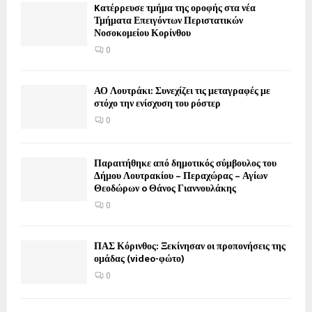
Kατέρρευσε τμήμα της οροφής στα νέα
Τμήματα Επειγόντων Περιστατικών
Νοσοκομείου Κορίνθου
0
ΑΟ Λουτράκι: Συνεχίζει τις μεταγραφές με
στόχο την ενίσχυση του ρόστερ
0
Παραιτήθηκε από δημοτικός σύμβουλος του
Δήμου Λουτρακίου – Περαχώρας – Αγίων
Θεοδώρων o Θάνος Γιαννουλάκης
0
ΠΑΣ Κόρινθος: Ξεκίνησαν οι προπονήσεις της
ομάδας (video-φώτο)
0