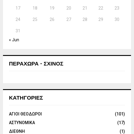
17
18
19
20
21
22
23
24
25
26
27
28
29
30
31
« Jun
ΠΕΡΑΧΩΡΑ - ΣΧΙΝΟΣ
ΚΑΤΗΓΟΡΙΕΣ
ΑΓΙΟΙ ΘΕΟΔΩΡΟΙ
(101)
ΑΣΤΥΝΟΜΙΚΑ
(17)
ΔΙΕΘΝΗ
(1)