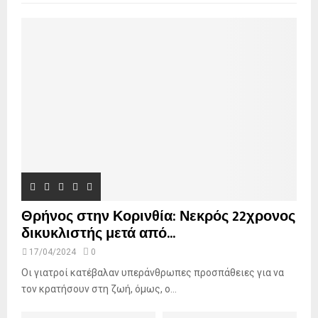
f
A
o
r
R
:
C
H
Θρήνος στην Κορινθία: Νεκρός 22χρονος
δικυκλιστής μετά από...
17/04/2024
0
Οι γιατροί κατέβαλαν υπεράνθρωπες προσπάθειες για να
τον κρατήσουν στη ζωή, όμως, ο...