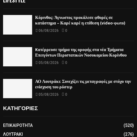
LIFESTYLE
Κόρινθος: Άγνωστος προκάλεσε φθορές σε
κατάστημα – Καρέ καρέ η επίθεση (video-φωτο)
06/08/2026
0
Kατέρρευσε τμήμα της οροφής στα νέα Τμήματα
Επειγόντων Περιστατικών Νοσοκομείου Κορίνθου
05/08/2026
0
ΑΟ Λουτράκι: Συνεχίζει τις μεταγραφές με στόχο την
ενίσχυση του ρόστερ
05/08/2026
0
ΚΑΤΗΓΟΡΙΕΣ
ΕΠΙΚΑΙΡΟΤΗΤΑ
(520)
ΛΟΥΤΡΑΚΙ
(276)