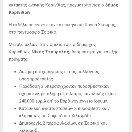
έκτακτης ανάγκης Κορινθίας, πραγματοποίησε ο
δήμος
Κορινθίων.
Η εκδήλωση έγινε στην κατασκήνωση Ranch Σκούρας,
στο πανέμορφο Σοφικό.
Μεταξύ άλλων, στην ομιλία του, ο δήμαρχος
Κορινθίων,
Νίκος Σταυρέλης,
δεσμεύτηκε για τα εξής
πράγματα:
Αύξηση επιχορήγησης στους συλλόγους
δασοπροστασίας
Παράδοση 3 υπερσύγχρονων πυροσβεστικών
οχημάτων, με πλήρη εξοπλισμό, συνολικής αξίας
240.000 ευρώ απ’ το Βαρδινογιάννειο Ίδρυμα.
Κατασκευή εγκαταστάσεων 2 πυροσβεστικών
κλιμακίων, σε Σοφικό και Χιλιομόδι.
Δημιουργία 2 πυροφυλακίων, σε Σοφικό και
Χιλιομόδι.