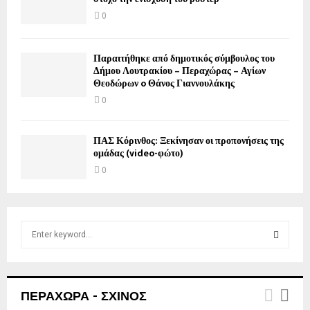
0
Παραιτήθηκε από δημοτικός σύμβουλος του
Δήμου Λουτρακίου – Περαχώρας – Αγίων
Θεοδώρων o Θάνος Γιαννουλάκης
0
ΠΑΣ Κόρινθος: Ξεκίνησαν οι προπονήσεις της
ομάδας (video-φώτο)
0
S
e
a
S
r
c
E
ΠΕΡΑΧΩΡΑ - ΣΧΙΝΟΣ
h