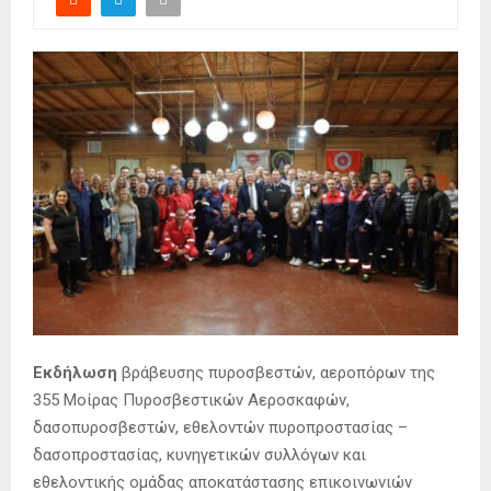
Εκδήλωση
βράβευσης πυροσβεστών, αεροπόρων της
355 Μοίρας Πυροσβεστικών Αεροσκαφών,
δασοπυροσβεστών, εθελοντών πυροπροστασίας –
δασοπροστασίας, κυνηγετικών συλλόγων και
εθελοντικής ομάδας αποκατάστασης επικοινωνιών