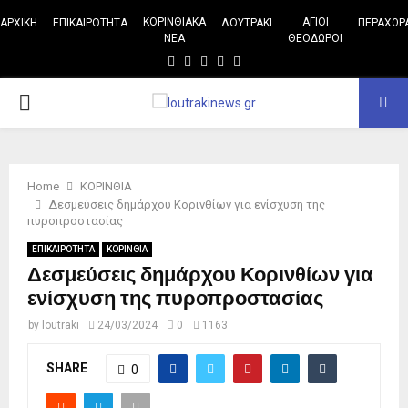
ΚΟΡΙΝΘΙΑΚΑ
ΑΓΙΟΙ
ΑΡΧΙΚΗ
ΕΠΙΚΑΙΡΟΤΗΤΑ
ΛΟΥΤΡΑΚΙ
ΠΕΡΑΧΩΡ
ΝΕΑ
ΘΕΟΔΩΡΟΙ
Facebook
Twitter
Instagram
Pinterest
Youtube
PRIMARY
MENU
Home
ΚΟΡΙΝΘΙΑ
Δεσμεύσεις δημάρχου Κορινθίων για ενίσχυση της
πυροπροστασίας
ΕΠΙΚΑΙΡΟΤΗΤΑ
ΚΟΡΙΝΘΙΑ
Δεσμεύσεις δημάρχου Κορινθίων για
ενίσχυση της πυροπροστασίας
by
loutraki
24/03/2024
0
1163
SHARE
0