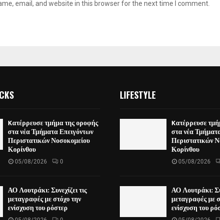
me, email, and website in this browser for the next time I comment.
ICKS
LIFESTYLE
Kατέρρευσε τμήμα της οροφής
Kατέρρευσε τμή
στα νέα Τμήματα Επειγόντων
στα νέα Τμήματ
Περιστατικών Νοσοκομείου
Περιστατικών Ν
Κορίνθου
Κορίνθου
05/08/2026
0
05/08/2026
ΑΟ Λουτράκι: Συνεχίζει τις
ΑΟ Λουτράκι: Συ
μεταγραφές με στόχο την
μεταγραφές με σ
ενίσχυση του ρόστερ
ενίσχυση του ρό
05/08/2026
0
05/08/2026