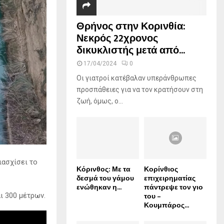
Θρήνος στην Κορινθία:
Νεκρός 22χρονος
δικυκλιστής μετά από...
17/04/2024
0
Οι γιατροί κατέβαλαν υπεράνθρωπες
προσπάθειες για να τον κρατήσουν στη
ζωή, όμως, ο...
ιασχίσει το
Κόρινθος: Με τα
Κορίνθιος
δεσμά του γάμου
επιχειρηματίας
ενώθηκαν η...
πάντρεψε τον γιο
του –
ι 300 μέτρων.
Κουμπάρος...