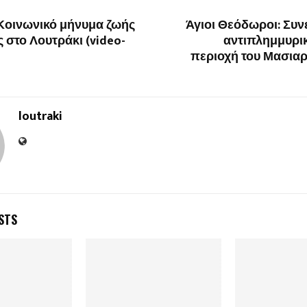
 Κοινωνικό μήνυμα ζωής
Άγιοι Θεόδωροι: Συνε
ς στο Λουτράκι (video-
αντιπλημμυρικ
περιοχή του Μασιαρ
loutraki
STS