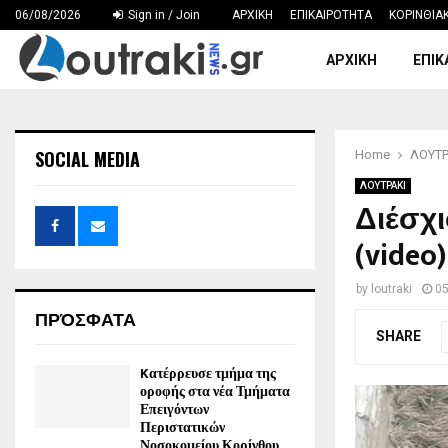
06/08/2026
Sign in / Join
ΑΡΧΙΚΗ
ΕΠΙΚΑΙΡΟΤΗΤΑ
ΚΟΡΙΝΘΙΑ
ΑΡΧΙΚΗ
ΕΠΙΚ
SOCIAL MEDIA
Home
ΛΟΥΤΡ
ΛΟΥΤΡΑΚΙ
Διέσχι
(video)
by
loutraki
0
ΠΡΌΣΦΑΤΑ
SHARE
Kατέρρευσε τμήμα της
οροφής στα νέα Τμήματα
Επειγόντων
Περιστατικών
Νοσοκομείου Κορίνθου