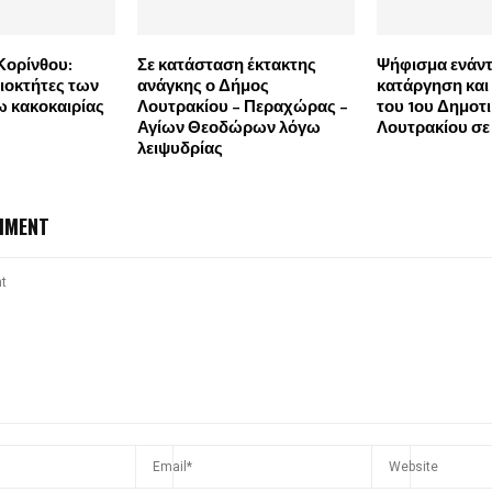
Κορίνθου:
Σε κατάσταση έκτακτης
Ψήφισμα ενάντ
διοκτήτες των
ανάγκης ο Δήμος
κατάργηση και
 κακοκαιρίας
Λουτρακίου – Περαχώρας –
του 1ου Δημοτ
Αγίων Θεοδώρων λόγω
Λουτρακίου σε
λειψυδρίας
MMENT