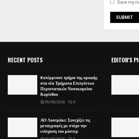
Save my na
RECENT POSTS
EDITOR'S P
Kατέρρευσε τμήμα της οροφής
στα νέα Τμήματα Επειγόντων
Περιστατικών Νοσοκομείου
Κορίνθου
05/08/2026
0
ΑΟ Λουτράκι: Συνεχίζει τις
μεταγραφές με στόχο την
ενίσχυση του ρόστερ
05/08/2026
0