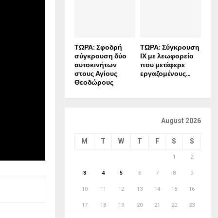
ΤΩΡΑ: Σφοδρή
ΤΩΡΑ: Σύγκρουση
σύγκρουση δύο
ΙΧ με λεωφορείο
αυτοκινήτων
που μετέφερε
στους Αγίους
εργαζομένους...
Θεοδώρους
August 2026
M
T
W
T
F
S
S
1
2
3
4
5
6
7
8
9
10
11
12
13
14
15
16
17
18
19
20
21
22
23