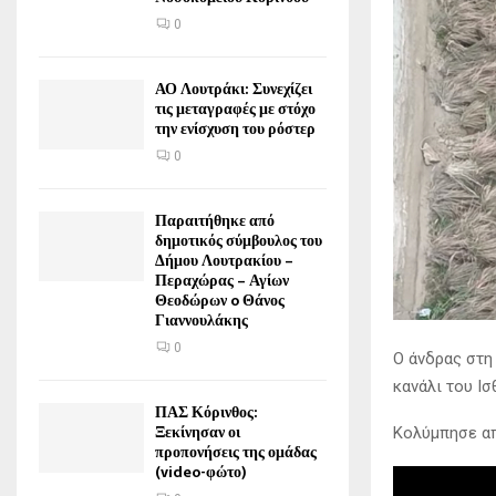
0
ΑΟ Λουτράκι: Συνεχίζει
τις μεταγραφές με στόχο
την ενίσχυση του ρόστερ
0
Παραιτήθηκε από
δημοτικός σύμβουλος του
Δήμου Λουτρακίου –
Περαχώρας – Αγίων
Θεοδώρων o Θάνος
Γιαννουλάκης
0
Ο άνδρας στη
κανάλι του Ι
ΠΑΣ Κόρινθος:
Ξεκίνησαν οι
Κολύμπησε απ
προπονήσεις της ομάδας
(video-φώτο)