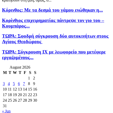
κρατήσουν στη ζωή, όμως, ο...
Κόρινθος: Με τα δεσμά του γάμου ενώθηκαν η...
Κορίνθιος επιχειρηματίας πάντρεψε τον γιο του –
Κουμπάρος...
ΤΩΡΑ: Σφοδρή σύγκρουση δύο αυτοκινήτων στους
Αγίους Θεοδώρους
ΤΩΡΑ: Σύγκρουση ΙΧ με λεωφορείο που μετέφερε
εργαζομένους...
August 2026
M
T
W
T
F
S
S
1
2
3
4
5
6
7
8
9
10
11
12
13
14
15
16
17
18
19
20
21
22
23
24
25
26
27
28
29
30
31
« Jun