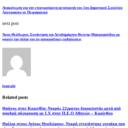
Ανακοίνωση για την επιχειρούμενη μετατροπή του 1ου Δημοτικού Σχολείου
Λουτρακίου σε Πειραματικό
next post
Άγιοι Θεόδωροι: Συνάντηση της Αντιδημάρχου Θεώνης Μαυροματίδου με
φορείς της πόλης για τις αποκριάτικες εκδηλώσεις
loutraki
Related posts
Θρήνος στην Κορινθία: Νεκρός 22χρονος δικυκλιστής μετά από
σφοδρή σύγκρουση με Ι.Χ στην Π.Ε.Ο Αθηνών – Κορίνθου
Θρίλερ στους Αγίους Θεοδώρους: Νεκρή εντοπίστηκε γυναίκα που