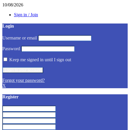
10/08/2026
Sign in / Join
Login
Username or email
Password
Keep me signed in until I sign out
Forgot your password?
X
Register