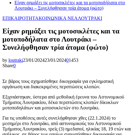
Είχαν ρημάξει τις μοτοσικλέτες και τα μοτοποδήλατα στο
Λουτράκι – Συνελήφθησαν τρία άτομα (φώτο)
ΕΠΙΚΑΙΡΟΤΗΤΑ
ΚΟΙΝΩΝΙΚΑ ΝΕΑ
ΛΟΥΤΡΑΚΙ
Είχαν ρημάξει τις μοτοσικλέτες και τα
μοτοποδήλατα στο Λουτράκι –
Συνελήφθησαν τρία άτομα (φώτο)
by
loutraki
23/01/2024
23/01/2024
0
1453
Share
0
Σε βάρος τους σχηματίσθηκε δικογραφία για εγκληματική
οργάνωση και διακεκριμένες περιπτώσεις κλοπών.
Εξιχνιάστηκαν, ύστερα από μεθοδική έρευνα του Αστυνομικού
Τμήματος Λουτρακίου, δέκα περιπτώσεις κλοπών δίκυκλων
μοτοποδηλάτων και μοτοσυκλετών στο Λουτράκι.
Για τις υποθέσεις αυτές συνελήφθησαν χθες (22.1.2024) το
μεσημέρι στο Λουτράκι, από αστυνομικούς του Αστυνομικού
Τμήματος Λουτρακίου, τρείς (3) ημεδαποί, ηλικίας 18, 19 ετών και
ανήλικος, σε βάρος των οποίων σχηματίσθηκε δικογραφία για