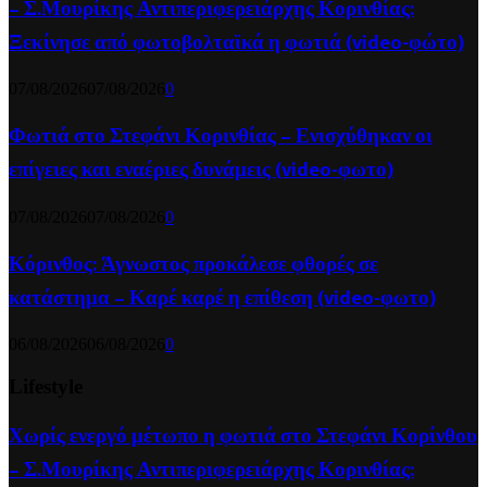
– Σ.Μουρίκης Αντιπεριφερειάρχης Κορινθίας:
Ξεκίνησε από φωτοβολταϊκά η φωτιά (video-φώτο)
07/08/2026
07/08/2026
0
Φωτιά στο Στεφάνι Κορινθίας – Ενισχύθηκαν οι
επίγειες και εναέριες δυνάμεις (video-φωτο)
07/08/2026
07/08/2026
0
Κόρινθος: Άγνωστος προκάλεσε φθορές σε
κατάστημα – Καρέ καρέ η επίθεση (video-φωτο)
06/08/2026
06/08/2026
0
Lifestyle
Χωρίς ενεργό μέτωπο η φωτιά στο Στεφάνι Κορίνθου
– Σ.Μουρίκης Αντιπεριφερειάρχης Κορινθίας: