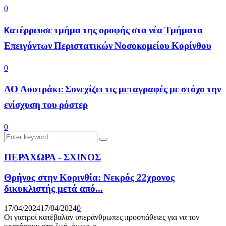
0
Kατέρρευσε τμήμα της οροφής στα νέα Τμήματα
Επειγόντων Περιστατικών Νοσοκομείου Κορίνθου
0
ΑΟ Λουτράκι: Συνεχίζει τις μεταγραφές με στόχο την
ενίσχυση του ρόστερ
0
Search
Search
for:
ΠΕΡΑΧΩΡΑ - ΣΧΙΝΟΣ
Θρήνος στην Κορινθία: Νεκρός 22χρονος
δικυκλιστής μετά από...
17/04/2024
17/04/2024
0
Οι γιατροί κατέβαλαν υπεράνθρωπες προσπάθειες για να τον