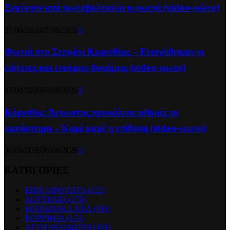
Ξεκίνησε από φωτοβολταϊκά η φωτιά (video-φώτο)
07/08/2026
07/08/2026
0
Φωτιά στο Στεφάνι Κορινθίας – Ενισχύθηκαν οι
επίγειες και εναέριες δυνάμεις (video-φωτο)
07/08/2026
07/08/2026
0
Κόρινθος: Άγνωστος προκάλεσε φθορές σε
κατάστημα – Καρέ καρέ η επίθεση (video-φωτο)
06/08/2026
06/08/2026
0
ΚΑΤΗΓΟΡΙΕΣ
ΕΠΙΚΑΙΡΟΤΗΤΑ
(522)
ΛΟΥΤΡΑΚΙ
(276)
ΚΟΙΝΩΝΙΚΑ ΝΕΑ
(191)
ΚΟΡΙΝΘΙΑ
(174)
ΑΓΙΟΙ ΘΕΟΔΩΡΟΙ
(101)