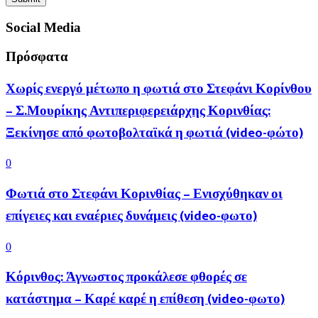
Social Media
Πρόσφατα
Χωρίς ενεργό μέτωπο η φωτιά στο Στεφάνι Κορίνθου
– Σ.Μουρίκης Αντιπεριφερειάρχης Κορινθίας:
Ξεκίνησε από φωτοβολταϊκά η φωτιά (video-φώτο)
0
Φωτιά στο Στεφάνι Κορινθίας – Ενισχύθηκαν οι
επίγειες και εναέριες δυνάμεις (video-φωτο)
0
Κόρινθος: Άγνωστος προκάλεσε φθορές σε
κατάστημα – Καρέ καρέ η επίθεση (video-φωτο)