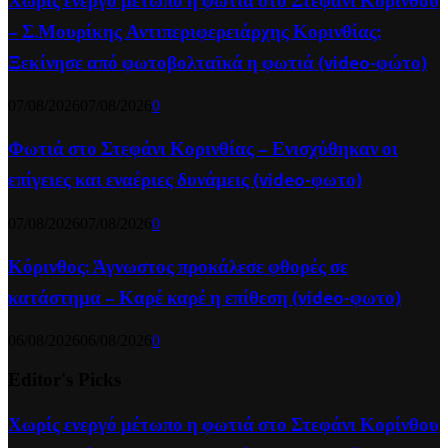
Χωρίς ενεργό μέτωπο η φωτιά στο Στεφάνι Κορίνθου
– Σ.Μουρίκης Αντιπεριφερειάρχης Κορινθίας:
Ξεκίνησε από φωτοβολταϊκά η φωτιά (video-φώτο)
07/08/2026
07/08/2026
0
Φωτιά στο Στεφάνι Κορινθίας – Ενισχύθηκαν οι
επίγειες και εναέριες δυνάμεις (video-φωτο)
07/08/2026
07/08/2026
0
Κόρινθος: Άγνωστος προκάλεσε φθορές σε
κατάστημα – Καρέ καρέ η επίθεση (video-φωτο)
06/08/2026
06/08/2026
0
Editor's Picks
Χωρίς ενεργό μέτωπο η φωτιά στο Στεφάνι Κορίνθου