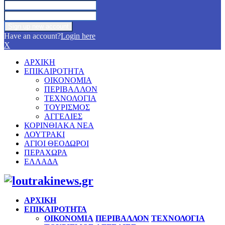
Have an account?
Login here
X
ΑΡΧΙΚΗ
ΕΠΙΚΑΙΡΟΤΗΤΑ
ΟΙΚΟΝΟΜΙΑ
ΠΕΡΙΒΑΛΛΟΝ
ΤΕΧΝΟΛΟΓΙΑ
ΤΟΥΡΙΣΜΟΣ
ΑΓΓΕΛΙΕΣ
ΚΟΡΙΝΘΙΑΚΑ ΝΕΑ
ΛΟΥΤΡΑΚΙ
ΑΓΙΟΙ ΘΕΟΔΩΡΟΙ
ΠΕΡΑΧΩΡΑ
ΕΛΛΑΔΑ
Facebook
Twitter
Instagram
Pinterest
Youtube
ΑΡΧΙΚΗ
ΕΠΙΚΑΙΡΟΤΗΤΑ
ΟΙΚΟΝΟΜΙΑ
ΠΕΡΙΒΑΛΛΟΝ
ΤΕΧΝΟΛΟΓΙΑ