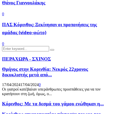
Θάνος Γιαννουλάκης
0
ΠΑΣ Κόρινθος: Ξεκίνησαν οι προπονήσεις της
ομάδας (video-φώτο)
0
Search
Search
for:
ΠΕΡΑΧΩΡΑ - ΣΧΙΝΟΣ
Θρήνος στην Κορινθία: Νεκρός 22χρονος
δικυκλιστής μετά από...
17/04/2024
17/04/2024
0
Οι γιατροί κατέβαλαν υπεράνθρωπες προσπάθειες για να τον
κρατήσουν στη ζωή, όμως, ο...
Κόρινθος: Με τα δεσμά του γάμου ενώθηκαν η...