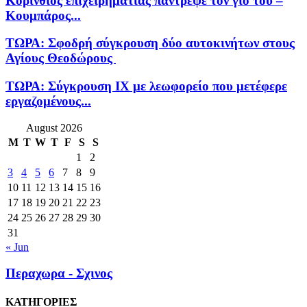
Κορίνθιος επιχειρηματίας πάντρεψε τον γιο του –
Κουμπάρος...
ΤΩΡΑ: Σφοδρή σύγκρουση δύο αυτοκινήτων στους
Αγίους Θεοδώρους
ΤΩΡΑ: Σύγκρουση ΙΧ με λεωφορείο που μετέφερε
εργαζομένους...
August 2026
M
T
W
T
F
S
S
1
2
3
4
5
6
7
8
9
10
11
12
13
14
15
16
17
18
19
20
21
22
23
24
25
26
27
28
29
30
31
« Jun
Περαχωρα - Σχινος
ΚΑΤΗΓΟΡΙΕΣ