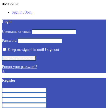
06/08/2026
Sign in / Join
Login
Username or email
Password
Keep me signed in until I sign out
Forgot your password?
X
Register