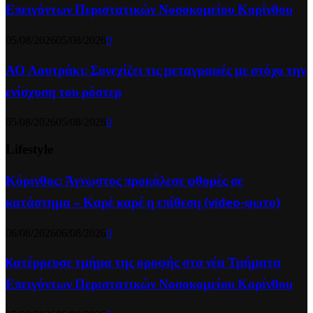
Επειγόντων Περιστατικών Νοσοκομείου Κορίνθου
05/08/2026
05/08/2026
0
ΑΟ Λουτράκι: Συνεχίζει τις μεταγραφές με στόχο την
ενίσχυση του ρόστερ
05/08/2026
05/08/2026
0
Lifestyle
Κόρινθος: Άγνωστος προκάλεσε φθορές σε
κατάστημα – Καρέ καρέ η επίθεση (video-φωτο)
06/08/2026
06/08/2026
0
Kατέρρευσε τμήμα της οροφής στα νέα Τμήματα
Επειγόντων Περιστατικών Νοσοκομείου Κορίνθου