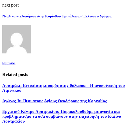
next post
Νταλίκα ντελαπάρισε στην Κορίνθου Τριπόλεως – Έκλεισε ο δρόμος
loutraki
Related posts
Λουτράκι: Εντοπίστηκε σορός στην θάλασσα – Η ανακοίνωση του
Λιμενικού
Αγώνες Ju Jitsu στους Αγίους Θεοδώρους της Κορινθίας
Εργατικό Κέντρο Λουτρακίου: Παρακολουθούμε με αγωνία και
προβληματισμό τα όσα συμβαίνουν στην επιχείρηση του Καζίνο
Λουτρακίου