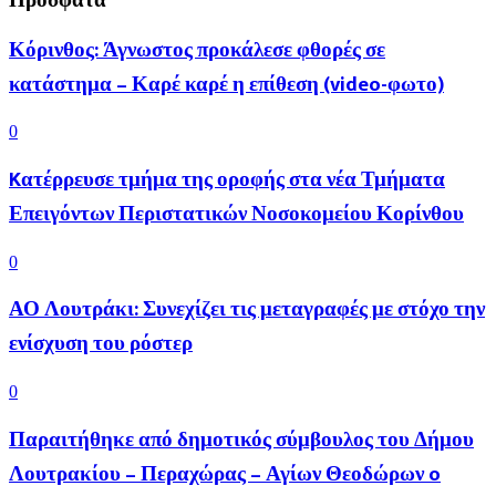
Κόρινθος: Άγνωστος προκάλεσε φθορές σε
κατάστημα – Καρέ καρέ η επίθεση (video-φωτο)
0
Kατέρρευσε τμήμα της οροφής στα νέα Τμήματα
Επειγόντων Περιστατικών Νοσοκομείου Κορίνθου
0
ΑΟ Λουτράκι: Συνεχίζει τις μεταγραφές με στόχο την
ενίσχυση του ρόστερ
0
Παραιτήθηκε από δημοτικός σύμβουλος του Δήμου
Λουτρακίου – Περαχώρας – Αγίων Θεοδώρων o