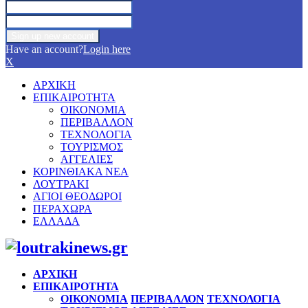
Have an account?
Login here
X
ΑΡΧΙΚΗ
ΕΠΙΚΑΙΡΟΤΗΤΑ
ΟΙΚΟΝΟΜΙΑ
ΠΕΡΙΒΑΛΛΟΝ
ΤΕΧΝΟΛΟΓΙΑ
ΤΟΥΡΙΣΜΟΣ
ΑΓΓΕΛΙΕΣ
ΚΟΡΙΝΘΙΑΚΑ ΝΕΑ
ΛΟΥΤΡΑΚΙ
ΑΓΙΟΙ ΘΕΟΔΩΡΟΙ
ΠΕΡΑΧΩΡΑ
ΕΛΛΑΔΑ
Facebook
Twitter
Instagram
Pinterest
Youtube
ΑΡΧΙΚΗ
ΕΠΙΚΑΙΡΟΤΗΤΑ
ΟΙΚΟΝΟΜΙΑ
ΠΕΡΙΒΑΛΛΟΝ
ΤΕΧΝΟΛΟΓΙΑ