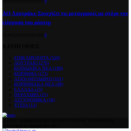
05/08/2026
05/08/2026
0
ΑΟ Λουτράκι: Συνεχίζει τις μεταγραφές με στόχο την
ενίσχυση του ρόστερ
05/08/2026
05/08/2026
0
ΚΑΤΗΓΟΡΙΕΣ
ΕΠΙΚΑΙΡΟΤΗΤΑ
(520)
ΛΟΥΤΡΑΚΙ
(276)
ΚΟΙΝΩΝΙΚΑ ΝΕΑ
(190)
ΚΟΡΙΝΘΙΑ
(173)
ΑΓΙΟΙ ΘΕΟΔΩΡΟΙ
(101)
ΚΟΡΙΝΘΙΑΚΑ ΝΕΑ
(48)
ΕΛΛΑΔΑ
(25)
ΠΕΡΑΧΩΡΑ
(21)
ΑΣΤΥΝΟΜΙΚΑ
(18)
ΥΓΕΙΑ
(13)
Facebook
Twitter
Instagram
Pinterest
Youtube
@2023 - loutrakinews.gr. All Right Reserved. Designed and
Developed by digitalcities ike