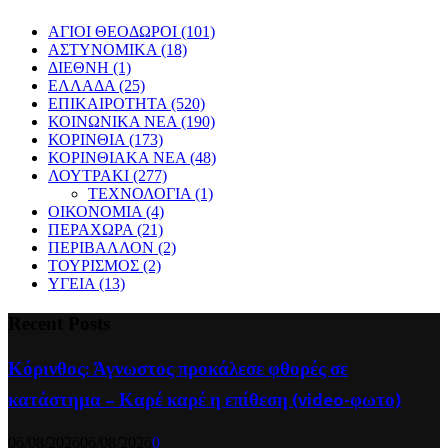
ΑΓΙΟΙ ΘΕΟΔΩΡΟΙ
(101)
ΑΣΤΥΝΟΜΙΚΑ
(18)
ΔΙΕΘΝΗ
(1)
ΕΛΛΑΔΑ
(25)
ΕΠΙΚΑΙΡΟΤΗΤΑ
(520)
ΚΟΙΝΩΝΙΚΑ ΝΕΑ
(190)
ΚΟΡΙΝΘΙΑ
(173)
ΚΟΡΙΝΘΙΑΚΑ ΝΕΑ
(48)
ΛΟΥΤΡΑΚΙ
(277)
ΤΕΧΝΟΛΟΓΙΑ
(1)
ΟΙΚΟΝΟΜΙΑ
(4)
ΠΕΡΑΧΩΡΑ
(21)
ΠΕΡΙΒΑΛΛΟΝ
(2)
ΤΟΥΡΙΣΜΟΣ
(2)
ΥΓΕΙΑ
(13)
Recent Posts
Κόρινθος: Άγνωστος προκάλεσε φθορές σε
κατάστημα – Καρέ καρέ η επίθεση (video-φωτο)
06/08/2026
06/08/2026
0