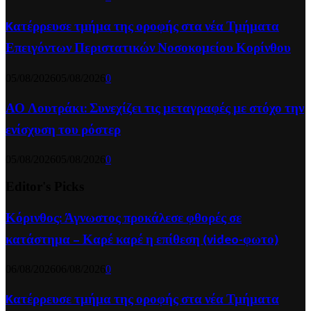
Kατέρρευσε τμήμα της οροφής στα νέα Τμήματα
Επειγόντων Περιστατικών Νοσοκομείου Κορίνθου
05/08/2026
05/08/2026
0
ΑΟ Λουτράκι: Συνεχίζει τις μεταγραφές με στόχο την
ενίσχυση του ρόστερ
05/08/2026
05/08/2026
0
Editor's Picks
Κόρινθος: Άγνωστος προκάλεσε φθορές σε
κατάστημα – Καρέ καρέ η επίθεση (video-φωτο)
06/08/2026
06/08/2026
0
Kατέρρευσε τμήμα της οροφής στα νέα Τμήματα