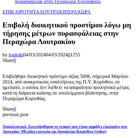
πυρασφάλειας στην Περαχώρα Λουτρακίου
ΕΠΙΚΑΙΡΟΤΗΤΑ
ΛΟΥΤΡΑΚΙ
ΠΕΡΑΧΩΡΑ
Επιβολή διοικητικού προστίμου λόγω μη
τήρησης μέτρων πυρασφάλειας στην
Περαχώρα Λουτρακίου
by
loutraki
04/03/2024
04/03/2024
0
1255
Share
0
Επιβλήθηκε διοικητικό πρόστιμο αξίας 500€, σήμερα4 Μαρτίου
2024, από ανακριτικούς υπαλλήλους της Π.Υ. Κορίνθου, σε
ημεδαπό, ο οποίος δεν διέθετε τα απαραίτητα προληπτικά μέτρα,
κατά τη διάρκεια καύσης σε υπολείμματα βλάστησης, στην
Περαχώρα Κορινθίας.
Share
0
previous post
Αποκλειστικό: Συνελήφθησαν οι νεαροί που είχαν ρημάξει εκκλησίες στο
Λουτράκι- Mεγάλη επιτυχία της Ασφαλείας Κορίνθου (video)