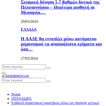
Σεισμική δόνηση 5,7 βαθμών δυτικά της
Πελοποννήσου – Ιδιαίτερα αισθητή σε
Μεσσηνία,…
29/03/2024
ΕΛΛΑΔΑ
Η ΑΑΔΕ θα εντοπίζει μέσω αυτόματου
μηχανισμού τα ανασφάλιστα οχήματα και
όσα…
27/03/2024
Search
Search
for:
Primary
Menu
Search
Search
for:
Home
ΠΕΡΑΧΩΡΑ
Επιβολή διοικητικού προστίμου λόγω μη τήρησης μέτρων