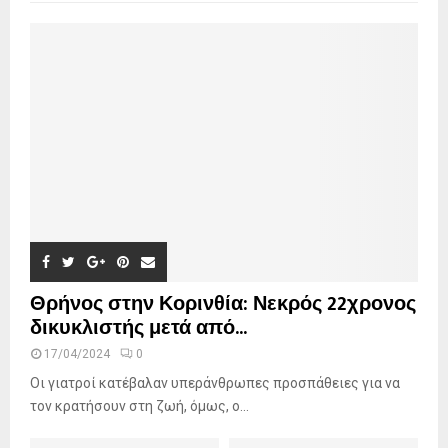
f
A
o
r
R
:
C
H
Θρήνος στην Κορινθία: Νεκρός 22χρονος
δικυκλιστής μετά από...
17/04/2024
0
Οι γιατροί κατέβαλαν υπεράνθρωπες προσπάθειες για να
τον κρατήσουν στη ζωή, όμως, ο...