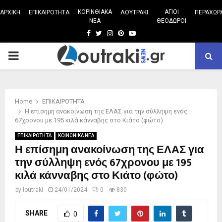
ΚΟΡΙΝΘΙΑΚΑ
ΑΓΙΟΙ
ΑΡΧΙΚΗ
ΕΠΙΚΑΙΡΟΤΗΤΑ
ΛΟΥΤΡΑΚΙ
ΠΕΡΑΧΩΡ
ΝΕΑ
ΘΕΟΔΩΡΟΙ
Facebook
Twitter
Instagram
Pinterest
Youtube
PRIMARY
MENU
Home
ΕΠΙΚΑΙΡΟΤΗΤΑ
Η επίσημη ανακοίνωση της ΕΛΑΣ για την σύλληψη ενός
67χρονου με 195 κιλά κάνναβης στο Κιάτο (φώτο)
ΕΠΙΚΑΙΡΟΤΗΤΑ
ΚΟΙΝΩΝΙΚΑ ΝΕΑ
Η επίσημη ανακοίνωση της ΕΛΑΣ για
την σύλληψη ενός 67χρονου με 195
κιλά κάνναβης στο Κιάτο (φώτο)
by
loutraki
24/01/2024
0
830
SHARE
0