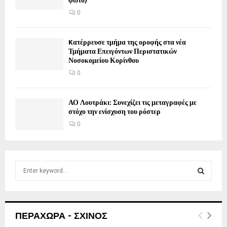
φωτο)
0
Kατέρρευσε τμήμα της οροφής στα νέα
Τμήματα Επειγόντων Περιστατικών
Νοσοκομείου Κορίνθου
0
ΑΟ Λουτράκι: Συνεχίζει τις μεταγραφές με
στόχο την ενίσχυση του ρόστερ
0
S
e
a
S
r
c
E
ΠΕΡΑΧΩΡΑ - ΣΧΙΝΟΣ
h