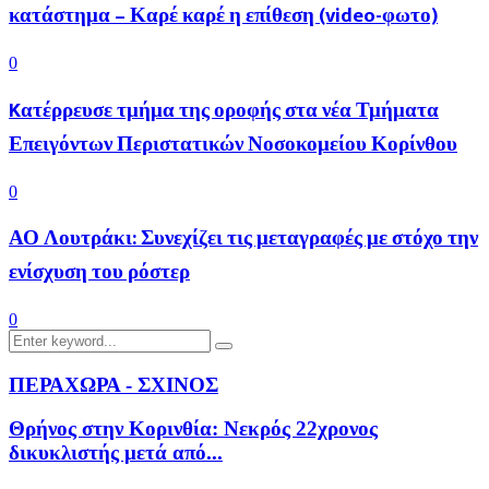
κατάστημα – Καρέ καρέ η επίθεση (video-φωτο)
0
Kατέρρευσε τμήμα της οροφής στα νέα Τμήματα
Επειγόντων Περιστατικών Νοσοκομείου Κορίνθου
0
ΑΟ Λουτράκι: Συνεχίζει τις μεταγραφές με στόχο την
ενίσχυση του ρόστερ
0
Search
Search
for:
ΠΕΡΑΧΩΡΑ - ΣΧΙΝΟΣ
Θρήνος στην Κορινθία: Νεκρός 22χρονος
δικυκλιστής μετά από...