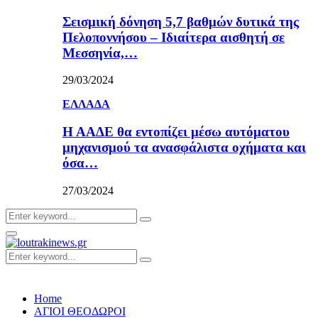
Σεισμική δόνηση 5,7 βαθμών δυτικά της
Πελοποννήσου – Ιδιαίτερα αισθητή σε
Μεσσηνία,…
29/03/2024
ΕΛΛΑΔΑ
Η ΑΑΔΕ θα εντοπίζει μέσω αυτόματου
μηχανισμού τα ανασφάλιστα οχήματα και
όσα…
27/03/2024
Search
Search
for:
Primary
Menu
Search
Search
for:
Home
ΑΓΙΟΙ ΘΕΟΔΩΡΟΙ