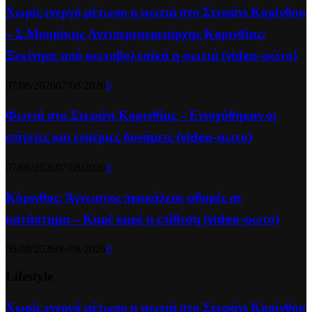
Χωρίς ενεργό μέτωπο η φωτιά στο Στεφάνι Κορίνθου
– Σ.Μουρίκης Αντιπεριφερειάρχης Κορινθίας:
Ξεκίνησε από φωτοβολταϊκά η φωτιά (video-φώτο)
07/08/2026
07/08/2026
0
Φωτιά στο Στεφάνι Κορινθίας – Ενισχύθηκαν οι
επίγειες και εναέριες δυνάμεις (video-φωτο)
07/08/2026
07/08/2026
0
Κόρινθος: Άγνωστος προκάλεσε φθορές σε
κατάστημα – Καρέ καρέ η επίθεση (video-φωτο)
06/08/2026
06/08/2026
0
Lifestyle
Χωρίς ενεργό μέτωπο η φωτιά στο Στεφάνι Κορίνθου