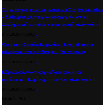
Χωρίς ενεργό μέτωπο η φωτιά στο Στεφάνι Κορίνθου
– Σ.Μουρίκης Αντιπεριφερειάρχης Κορινθίας:
Ξεκίνησε από φωτοβολταϊκά η φωτιά (video-φώτο)
07/08/2026
07/08/2026
0
Φωτιά στο Στεφάνι Κορινθίας – Ενισχύθηκαν οι
επίγειες και εναέριες δυνάμεις (video-φωτο)
07/08/2026
07/08/2026
0
Κόρινθος: Άγνωστος προκάλεσε φθορές σε
κατάστημα – Καρέ καρέ η επίθεση (video-φωτο)
06/08/2026
06/08/2026
0
Editor's Picks