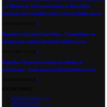
– Σ.Μουρίκης Αντιπεριφερειάρχης Κορινθίας:
Ξεκίνησε από φωτοβολταϊκά η φωτιά (video-φώτο)
07/08/2026
07/08/2026
0
Φωτιά στο Στεφάνι Κορινθίας – Ενισχύθηκαν οι
επίγειες και εναέριες δυνάμεις (video-φωτο)
07/08/2026
07/08/2026
0
Κόρινθος: Άγνωστος προκάλεσε φθορές σε
κατάστημα – Καρέ καρέ η επίθεση (video-φωτο)
06/08/2026
06/08/2026
0
ΚΑΤΗΓΟΡΙΕΣ
ΕΠΙΚΑΙΡΟΤΗΤΑ
(522)
ΛΟΥΤΡΑΚΙ
(276)
ΚΟΙΝΩΝΙΚΑ ΝΕΑ
(191)