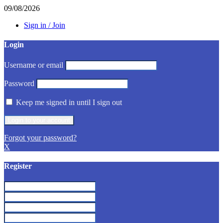
09/08/2026
Sign in / Join
Login
Username or email
Password
Keep me signed in until I sign out
Forgot your password?
X
Register