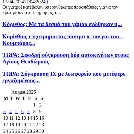
17/04/2024
17/04/2024
0
Οι γιατροί κατέβαλαν υπεράνθρωπες προσπάθειες για να τον
κρατήσουν στη ζωή, όμως, ο...
Κόρινθος: Με τα δεσμά του γάμου ενώθηκαν η...
Κορίνθιος επιχειρηματίας πάντρεψε τον γιο του –
Κουμπάρος...
ΤΩΡΑ: Σφοδρή σύγκρουση δύο αυτοκινήτων στους
Αγίους Θεοδώρους
ΤΩΡΑ: Σύγκρουση ΙΧ με λεωφορείο που μετέφερε
εργαζομένους...
August 2026
M
T
W
T
F
S
S
1
2
3
4
5
6
7
8
9
10
11
12
13
14
15
16
17
18
19
20
21
22
23
24
25
26
27
28
29
30