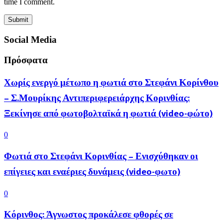
time I comment.
Social Media
Πρόσφατα
Χωρίς ενεργό μέτωπο η φωτιά στο Στεφάνι Κορίνθου
– Σ.Μουρίκης Αντιπεριφερειάρχης Κορινθίας:
Ξεκίνησε από φωτοβολταϊκά η φωτιά (video-φώτο)
0
Φωτιά στο Στεφάνι Κορινθίας – Ενισχύθηκαν οι
επίγειες και εναέριες δυνάμεις (video-φωτο)
0
Κόρινθος: Άγνωστος προκάλεσε φθορές σε