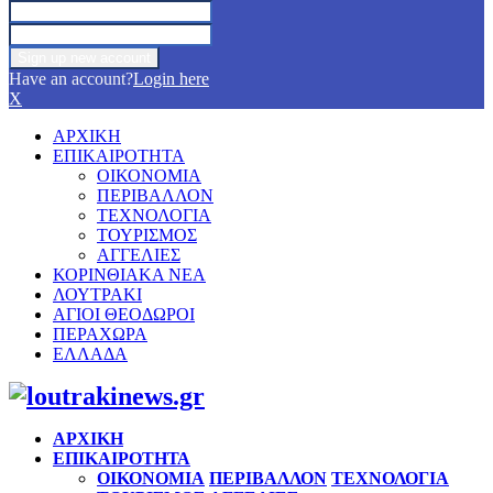
Have an account?
Login here
X
ΑΡΧΙΚΗ
ΕΠΙΚΑΙΡΟΤΗΤΑ
ΟΙΚΟΝΟΜΙΑ
ΠΕΡΙΒΑΛΛΟΝ
ΤΕΧΝΟΛΟΓΙΑ
ΤΟΥΡΙΣΜΟΣ
ΑΓΓΕΛΙΕΣ
ΚΟΡΙΝΘΙΑΚΑ ΝΕΑ
ΛΟΥΤΡΑΚΙ
ΑΓΙΟΙ ΘΕΟΔΩΡΟΙ
ΠΕΡΑΧΩΡΑ
ΕΛΛΑΔΑ
Facebook
Twitter
Instagram
Pinterest
Youtube
ΑΡΧΙΚΗ
ΕΠΙΚΑΙΡΟΤΗΤΑ
ΟΙΚΟΝΟΜΙΑ
ΠΕΡΙΒΑΛΛΟΝ
ΤΕΧΝΟΛΟΓΙΑ