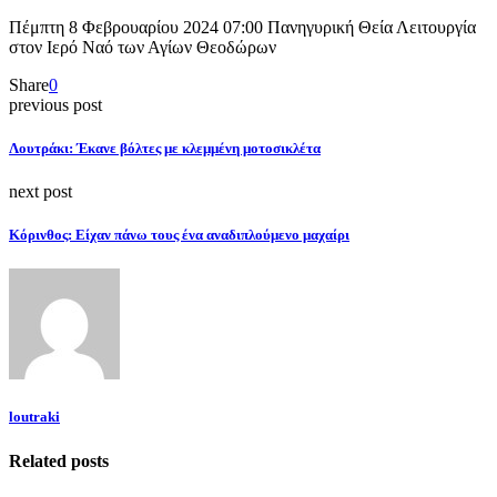
Πέμπτη 8 Φεβρουαρίου 2024 07:00 Πανηγυρική Θεία Λειτουργία
στον Ιερό Ναό των Αγίων Θεοδώρων
Share
0
previous post
Λουτράκι: Έκανε βόλτες με κλεμμένη μοτοσικλέτα
next post
Κόρινθος: Είχαν πάνω τους ένα αναδιπλούμενο μαχαίρι
loutraki
Related posts