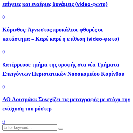
επίγειες και εναέριες δυνάμεις (video-φωτο)
0
Κόρινθος: Άγνωστος προκάλεσε φθορές σε
κατάστημα – Καρέ καρέ η επίθεση (video-φωτο)
0
Kατέρρευσε τμήμα της οροφής στα νέα Τμήματα
Επειγόντων Περιστατικών Νοσοκομείου Κορίνθου
0
ΑΟ Λουτράκι: Συνεχίζει τις μεταγραφές με στόχο την
ενίσχυση του ρόστερ
0
Search
Search
for: