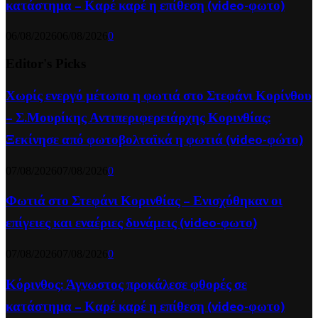
κατάστημα – Καρέ καρέ η επίθεση (video-φωτο)
06/08/2026
06/08/2026
0
Editor's Picks
Χωρίς ενεργό μέτωπο η φωτιά στο Στεφάνι Κορίνθου
– Σ.Μουρίκης Αντιπεριφερειάρχης Κορινθίας:
Ξεκίνησε από φωτοβολταϊκά η φωτιά (video-φώτο)
07/08/2026
07/08/2026
0
Φωτιά στο Στεφάνι Κορινθίας – Ενισχύθηκαν οι
επίγειες και εναέριες δυνάμεις (video-φωτο)
07/08/2026
07/08/2026
0
Κόρινθος: Άγνωστος προκάλεσε φθορές σε
κατάστημα – Καρέ καρέ η επίθεση (video-φωτο)