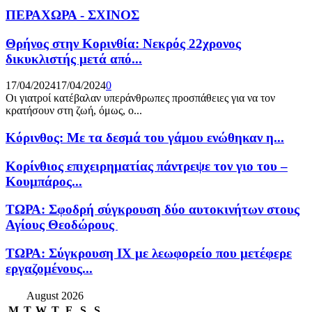
ΠΕΡΑΧΩΡΑ - ΣΧΙΝΟΣ
Θρήνος στην Κορινθία: Νεκρός 22χρονος
δικυκλιστής μετά από...
17/04/2024
17/04/2024
0
Οι γιατροί κατέβαλαν υπεράνθρωπες προσπάθειες για να τον
κρατήσουν στη ζωή, όμως, ο...
Κόρινθος: Με τα δεσμά του γάμου ενώθηκαν η...
Κορίνθιος επιχειρηματίας πάντρεψε τον γιο του –
Κουμπάρος...
ΤΩΡΑ: Σφοδρή σύγκρουση δύο αυτοκινήτων στους
Αγίους Θεοδώρους
ΤΩΡΑ: Σύγκρουση ΙΧ με λεωφορείο που μετέφερε
εργαζομένους...
August 2026
M
T
W
T
F
S
S