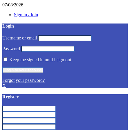
07/08/2026
Sign in / Join
Login
Username or email
Password
Keep me signed in until I sign out
Forgot your password?
X
Register