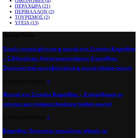
ΟΙΚΟΝΟΜΙΑ
(4)
ΠΕΡΑΧΩΡΑ
(21)
ΠΕΡΙΒΑΛΛΟΝ
(2)
ΤΟΥΡΙΣΜΟΣ
(2)
ΥΓΕΙΑ
(13)
Recent Posts
Χωρίς ενεργό μέτωπο η φωτιά στο Στεφάνι Κορίνθου
– Σ.Μουρίκης Αντιπεριφερειάρχης Κορινθίας:
Ξεκίνησε από φωτοβολταϊκά η φωτιά (video-φώτο)
07/08/2026
07/08/2026
0
Φωτιά στο Στεφάνι Κορινθίας – Ενισχύθηκαν οι
επίγειες και εναέριες δυνάμεις (video-φωτο)
07/08/2026
07/08/2026
0
Κόρινθος: Άγνωστος προκάλεσε φθορές σε