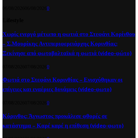
06/08/2026
06/08/2026
0
Lifestyle
Χωρίς ενεργό μέτωπο η φωτιά στο Στεφάνι Κορίνθου
– Σ.Μουρίκης Αντιπεριφερειάρχης Κορινθίας:
Ξεκίνησε από φωτοβολταϊκά η φωτιά (video-φώτο)
07/08/2026
07/08/2026
0
Φωτιά στο Στεφάνι Κορινθίας – Ενισχύθηκαν οι
επίγειες και εναέριες δυνάμεις (video-φωτο)
07/08/2026
07/08/2026
0
Κόρινθος: Άγνωστος προκάλεσε φθορές σε
κατάστημα – Καρέ καρέ η επίθεση (video-φωτο)