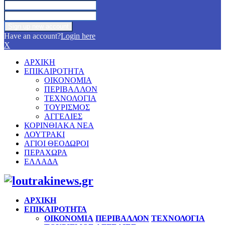
Have an account?
Login here
X
ΑΡΧΙΚΗ
ΕΠΙΚΑΙΡΟΤΗΤΑ
ΟΙΚΟΝΟΜΙΑ
ΠΕΡΙΒΑΛΛΟΝ
ΤΕΧΝΟΛΟΓΙΑ
ΤΟΥΡΙΣΜΟΣ
ΑΓΓΕΛΙΕΣ
ΚΟΡΙΝΘΙΑΚΑ ΝΕΑ
ΛΟΥΤΡΑΚΙ
ΑΓΙΟΙ ΘΕΟΔΩΡΟΙ
ΠΕΡΑΧΩΡΑ
ΕΛΛΑΔΑ
Facebook
Twitter
Instagram
Pinterest
Youtube
ΑΡΧΙΚΗ
ΕΠΙΚΑΙΡΟΤΗΤΑ
ΟΙΚΟΝΟΜΙΑ
ΠΕΡΙΒΑΛΛΟΝ
ΤΕΧΝΟΛΟΓΙΑ