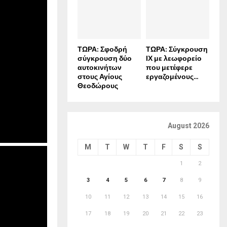
ΤΩΡΑ: Σφοδρή
ΤΩΡΑ: Σύγκρουση
σύγκρουση δύο
ΙΧ με λεωφορείο
αυτοκινήτων
που μετέφερε
στους Αγίους
εργαζομένους...
Θεοδώρους
August 2026
M
T
W
T
F
S
S
1
2
3
4
5
6
7
8
9
10
11
12
13
14
15
16
17
18
19
20
21
22
23