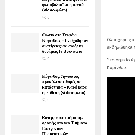
φωτοβολταϊκά η φωτιά
(video-φώτο)
0
Φωτιά στο Στεφάνι
Ολοσχερώς κ
Κορινθίας – Ενισχύθηκαν
οι επίγειες και εναέριες
εκδηλώθηκε τα
δυνάμεις (video-φωτο)
0
Στο σημείο έ
Κορίνθου.
Κόρινθος: Άγνωστος
προκάλεσε φθορές σε
κατάστημα – Καρέ καρέ
η επίθεση (video-φωτο)
0
Kατέρρευσε τμήμα της
οροφής στα νέα Τμήματα
Επειγόντων
Περιστατικών