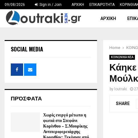
09/08/2026
Sign in / Join
ΑΡΧΙΚΗ
ΕΠΙΚΑΙΡΟΤΗΤΑ
ΚΟΡΙΝΘΙΑ
ΑΡΧΙΚΗ
ΕΠΙΚ
SOCIAL MEDIA
Home
ΚΟΙΝΩ
ΚΟΙΝΩΝΙΚΑ ΝΕΑ
Κάηκε
Μούλκι
by
loutraki
2
ΠΡΌΣΦΑΤΑ
SHARE
Χωρίς ενεργό μέτωπο η
φωτιά στο Στεφάνι
Κορίνθου – Σ.Μουρίκης
Αντιπεριφερειάρχης
Κορινθίας: Ξεκίνησε από