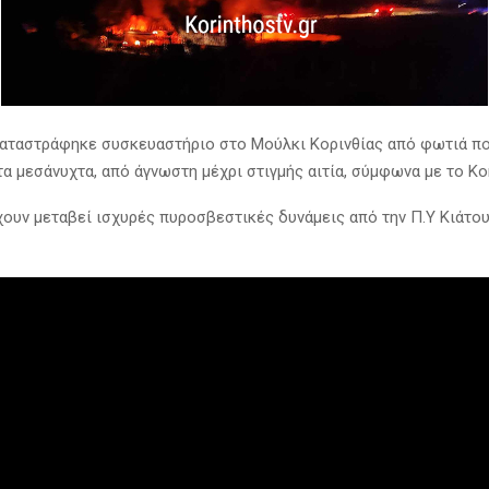
αταστράφηκε συσκευαστήριο στο Μούλκι Κορινθίας από φωτιά π
 μεσάνυχτα, από άγνωστη μέχρι στιγμής αιτία, σύμφωνα με το Kor
χουν μεταβεί ισχυρές πυροσβεστικές δυνάμεις από την Π.Υ Κιάτου