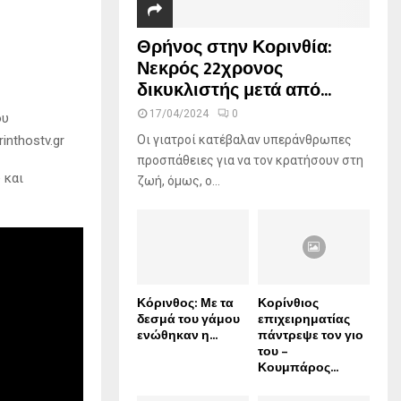
Θρήνος στην Κορινθία:
Νεκρός 22χρονος
δικυκλιστής μετά από...
17/04/2024
0
ου
inthostv.gr
Οι γιατροί κατέβαλαν υπεράνθρωπες
προσπάθειες για να τον κρατήσουν στη
 και
ζωή, όμως, ο...
Κόρινθος: Με τα
Κορίνθιος
δεσμά του γάμου
επιχειρηματίας
ενώθηκαν η...
πάντρεψε τον γιο
του –
Κουμπάρος...