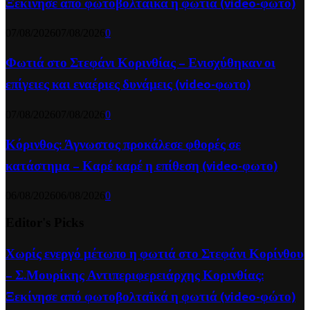
Ξεκίνησε από φωτοβολταϊκά η φωτιά (video-φώτο)
07/08/2026
07/08/2026
0
Φωτιά στο Στεφάνι Κορινθίας – Ενισχύθηκαν οι
επίγειες και εναέριες δυνάμεις (video-φωτο)
07/08/2026
07/08/2026
0
Κόρινθος: Άγνωστος προκάλεσε φθορές σε
κατάστημα – Καρέ καρέ η επίθεση (video-φωτο)
06/08/2026
06/08/2026
0
Editor's Picks
Χωρίς ενεργό μέτωπο η φωτιά στο Στεφάνι Κορίνθου
– Σ.Μουρίκης Αντιπεριφερειάρχης Κορινθίας:
Ξεκίνησε από φωτοβολταϊκά η φωτιά (video-φώτο)