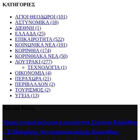
ΚΑΤΗΓΟΡΙΕΣ
ΑΓΙΟΙ ΘΕΟΔΩΡΟΙ
(101)
ΑΣΤΥΝΟΜΙΚΑ
(18)
ΔΙΕΘΝΗ
(1)
ΕΛΛΑΔΑ
(25)
ΕΠΙΚΑΙΡΟΤΗΤΑ
(522)
ΚΟΙΝΩΝΙΚΑ ΝΕΑ
(191)
ΚΟΡΙΝΘΙΑ
(174)
ΚΟΡΙΝΘΙΑΚΑ ΝΕΑ
(50)
ΛΟΥΤΡΑΚΙ
(277)
ΤΕΧΝΟΛΟΓΙΑ
(1)
ΟΙΚΟΝΟΜΙΑ
(4)
ΠΕΡΑΧΩΡΑ
(21)
ΠΕΡΙΒΑΛΛΟΝ
(2)
ΤΟΥΡΙΣΜΟΣ
(2)
ΥΓΕΙΑ
(13)
Recent Posts
Χωρίς ενεργό μέτωπο η φωτιά στο Στεφάνι Κορίνθου
– Σ.Μουρίκης Αντιπεριφερειάρχης Κορινθίας: