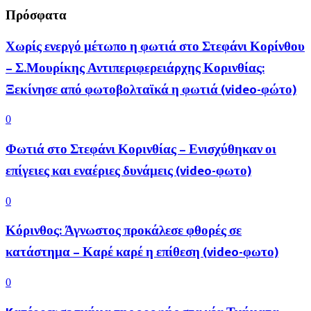
Πρόσφατα
Χωρίς ενεργό μέτωπο η φωτιά στο Στεφάνι Κορίνθου
– Σ.Μουρίκης Αντιπεριφερειάρχης Κορινθίας:
Ξεκίνησε από φωτοβολταϊκά η φωτιά (video-φώτο)
0
Φωτιά στο Στεφάνι Κορινθίας – Ενισχύθηκαν οι
επίγειες και εναέριες δυνάμεις (video-φωτο)
0
Κόρινθος: Άγνωστος προκάλεσε φθορές σε
κατάστημα – Καρέ καρέ η επίθεση (video-φωτο)
0