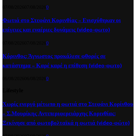
07/08/2026
07/08/2026
0
Φωτιά στο Στεφάνι Κορινθίας – Ενισχύθηκαν οι
επίγειες και εναέριες δυνάμεις (video-φωτο)
07/08/2026
07/08/2026
0
Κόρινθος: Άγνωστος προκάλεσε φθορές σε
κατάστημα – Καρέ καρέ η επίθεση (video-φωτο)
06/08/2026
06/08/2026
0
Lifestyle
Χωρίς ενεργό μέτωπο η φωτιά στο Στεφάνι Κορίνθου
– Σ.Μουρίκης Αντιπεριφερειάρχης Κορινθίας:
Ξεκίνησε από φωτοβολταϊκά η φωτιά (video-φώτο)