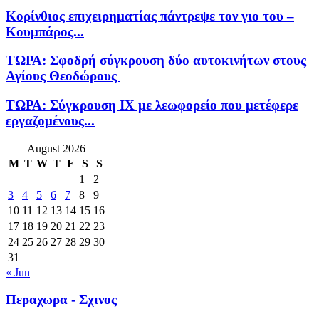
Κορίνθιος επιχειρηματίας πάντρεψε τον γιο του –
Κουμπάρος...
ΤΩΡΑ: Σφοδρή σύγκρουση δύο αυτοκινήτων στους
Αγίους Θεοδώρους
ΤΩΡΑ: Σύγκρουση ΙΧ με λεωφορείο που μετέφερε
εργαζομένους...
August 2026
M
T
W
T
F
S
S
1
2
3
4
5
6
7
8
9
10
11
12
13
14
15
16
17
18
19
20
21
22
23
24
25
26
27
28
29
30
31
« Jun
Περαχωρα - Σχινος