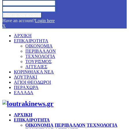
Have an account?
Login here
X
ΑΡΧΙΚΗ
ΕΠΙΚΑΙΡΟΤΗΤΑ
ΟΙΚΟΝΟΜΙΑ
ΠΕΡΙΒΑΛΛΟΝ
ΤΕΧΝΟΛΟΓΙΑ
ΤΟΥΡΙΣΜΟΣ
ΑΓΓΕΛΙΕΣ
ΚΟΡΙΝΘΙΑΚΑ ΝΕΑ
ΛΟΥΤΡΑΚΙ
ΑΓΙΟΙ ΘΕΟΔΩΡΟΙ
ΠΕΡΑΧΩΡΑ
ΕΛΛΑΔΑ
Facebook
Twitter
Instagram
Pinterest
Youtube
ΑΡΧΙΚΗ
ΕΠΙΚΑΙΡΟΤΗΤΑ
ΟΙΚΟΝΟΜΙΑ
ΠΕΡΙΒΑΛΛΟΝ
ΤΕΧΝΟΛΟΓΙΑ