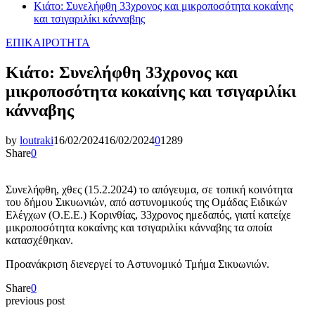
Κιάτο: Συνελήφθη 33χρονος και μικροποσότητα κοκαίνης
και τσιγαριλίκι κάνναβης
ΕΠΙΚΑΙΡΟΤΗΤΑ
Κιάτο: Συνελήφθη 33χρονος και
μικροποσότητα κοκαίνης και τσιγαριλίκι
κάνναβης
by
loutraki
16/02/2024
16/02/2024
0
1289
Share
0
Συνελήφθη, χθες (15.2.2024) το απόγευμα, σε τοπική κοινότητα
του δήμου Σικυωνιών, από αστυνομικούς της Ομάδας Ειδικών
Ελέγχων (Ο.Ε.Ε.) Κορινθίας, 33χρονος ημεδαπός, γιατί κατείχε
μικροποσότητα κοκαίνης και τσιγαριλίκι κάνναβης τα οποία
κατασχέθηκαν.
Προανάκριση διενεργεί το Αστυνομικό Τμήμα Σικυωνιών.
Share
0
previous post