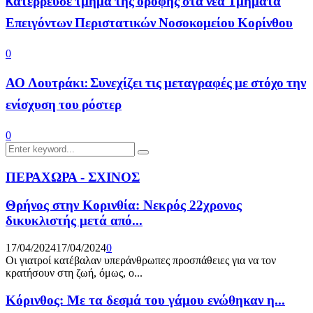
Kατέρρευσε τμήμα της οροφής στα νέα Τμήματα
Επειγόντων Περιστατικών Νοσοκομείου Κορίνθου
0
ΑΟ Λουτράκι: Συνεχίζει τις μεταγραφές με στόχο την
ενίσχυση του ρόστερ
0
Search
Search
for:
ΠΕΡΑΧΩΡΑ - ΣΧΙΝΟΣ
Θρήνος στην Κορινθία: Νεκρός 22χρονος
δικυκλιστής μετά από...
17/04/2024
17/04/2024
0
Οι γιατροί κατέβαλαν υπεράνθρωπες προσπάθειες για να τον
κρατήσουν στη ζωή, όμως, ο...
Κόρινθος: Με τα δεσμά του γάμου ενώθηκαν η...