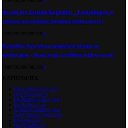
07/08/2026
07/08/2026
0
Φωτιά στο Στεφάνι Κορινθίας – Ενισχύθηκαν οι
επίγειες και εναέριες δυνάμεις (video-φωτο)
07/08/2026
07/08/2026
0
Κόρινθος: Άγνωστος προκάλεσε φθορές σε
κατάστημα – Καρέ καρέ η επίθεση (video-φωτο)
06/08/2026
06/08/2026
0
ΚΑΤΗΓΟΡΙΕΣ
ΕΠΙΚΑΙΡΟΤΗΤΑ
(522)
ΛΟΥΤΡΑΚΙ
(276)
ΚΟΙΝΩΝΙΚΑ ΝΕΑ
(191)
ΚΟΡΙΝΘΙΑ
(174)
ΑΓΙΟΙ ΘΕΟΔΩΡΟΙ
(101)
ΚΟΡΙΝΘΙΑΚΑ ΝΕΑ
(50)
ΕΛΛΑΔΑ
(25)
ΠΕΡΑΧΩΡΑ
(21)