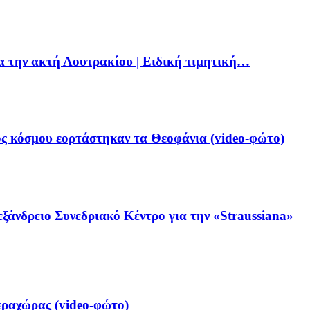
ια την ακτή Λουτρακίου | Ειδική τιμητική…
ς κόσμου εορτάστηκαν τα Θεοφάνια (video-φώτο)
ξάνδρειο Συνεδριακό Κέντρο για την «Straussiana»
ραχώρας (video-φώτο)