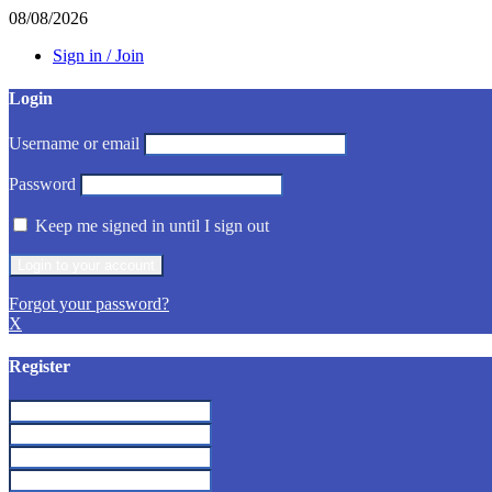
08/08/2026
Sign in / Join
Login
Username or email
Password
Keep me signed in until I sign out
Forgot your password?
X
Register