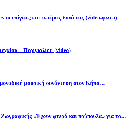
 οι επίγειες και εναέριες δυνάμεις (video-φωτο)
αίου – Περιγιαλίου (video)
ία μοναδική μουσική συνάντηση στον Κήπο…
ό Ζωγραφικής «Έχουν φτερά και πούπουλα» για το…