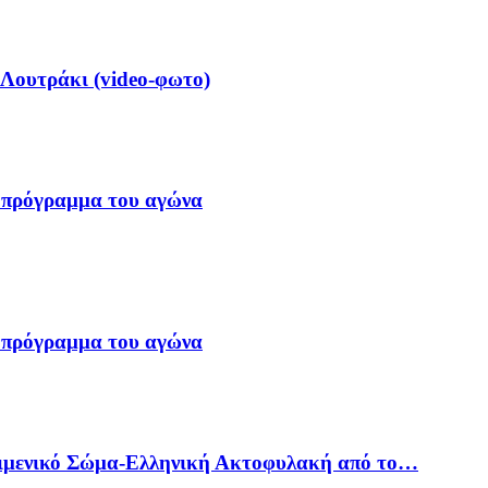
 Λουτράκι (video-φωτο)
 πρόγραμμα του αγώνα
 πρόγραμμα του αγώνα
Λιμενικό Σώμα-Ελληνική Ακτοφυλακή από το…