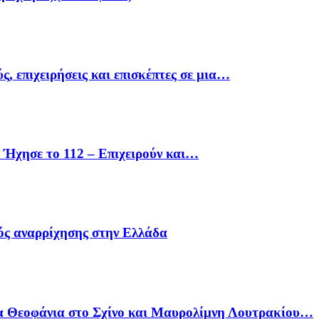
ς, επιχειρήσεις και επισκέπτες σε μια…
Ήχησε το 112 – Επιχειρούν και…
ός αναρρίχησης στην Ελλάδα
α Θεοφάνια στο Σχίνο και Μαυρολίμνη Λουτρακίου…