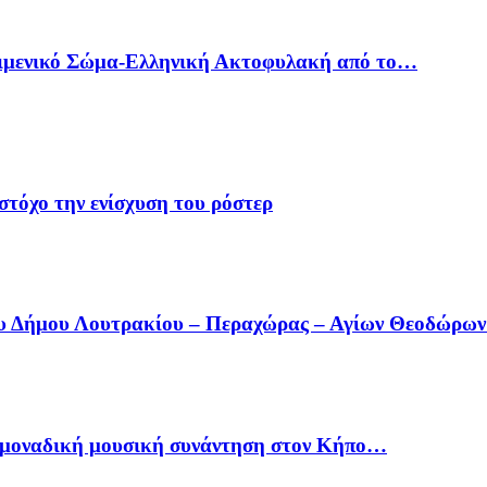
Λιμενικό Σώμα-Ελληνική Ακτοφυλακή από το…
στόχο την ενίσχυση του ρόστερ
ου Δήμου Λουτρακίου – Περαχώρας – Αγίων Θεοδώρω
ία μοναδική μουσική συνάντηση στον Κήπο…