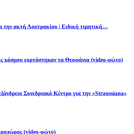
ια την ακτή Λουτρακίου | Ειδική τιμητική…
ς κόσμου εορτάστηκαν τα Θεοφάνια (video-φώτο)
ξάνδρειο Συνεδριακό Κέντρο για την «Straussiana»
ραχώρας (video-φώτο)