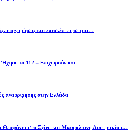
ς, επιχειρήσεις και επισκέπτες σε μια…
Ήχησε το 112 – Επιχειρούν και…
ός αναρρίχησης στην Ελλάδα
α Θεοφάνια στο Σχίνο και Μαυρολίμνη Λουτρακίου…