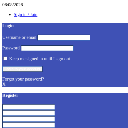
06/08/2026
Sign in / Join
Login
Username or email
Password
Keep me signed in until I sign out
Forgot your password?
X
Register