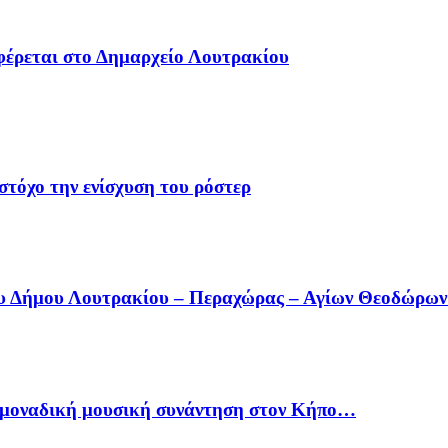
φέρεται στο Δημαρχείο Λουτρακίου
στόχο την ενίσχυση του ρόστερ
ου Δήμου Λουτρακίου – Περαχώρας – Αγίων Θεοδώρω
ία μοναδική μουσική συνάντηση στον Κήπο…