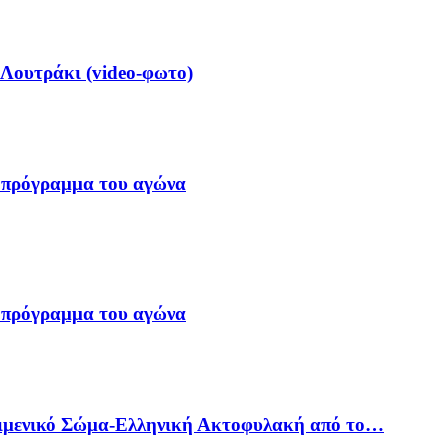
 Λουτράκι (video-φωτο)
 πρόγραμμα του αγώνα
 πρόγραμμα του αγώνα
Λιμενικό Σώμα-Ελληνική Ακτοφυλακή από το…