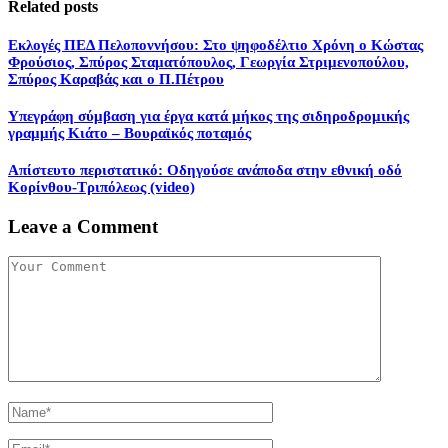
Related posts
Εκλογές ΠΕΔ Πελοποννήσου: Στο ψηφοδέλτιο Χρόνη ο Κώστας
Φρούσιος, Σπύρος Σταματόπουλος, Γεωργία Στριμενοπούλου,
Σπύρος Καραβάς και ο Π.Πέτρου
Υπεγράφη σύμβαση για έργα κατά μήκος της σιδηροδρομικής
γραμμής Κιάτο – Βουραϊκός ποταμός
Aπίστευτο περιστατικό: Οδηγούσε ανάποδα στην εθνική οδό
Κορίνθου-Τριπόλεως (video)
Leave a Comment