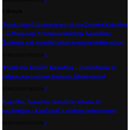
Lifestyle
Χωρίς ενεργό μέτωπο η φωτιά στο Στεφάνι Κορίνθου
– Σ.Μουρίκης Αντιπεριφερειάρχης Κορινθίας:
Ξεκίνησε από φωτοβολταϊκά η φωτιά (video-φώτο)
07/08/2026
07/08/2026
0
Φωτιά στο Στεφάνι Κορινθίας – Ενισχύθηκαν οι
επίγειες και εναέριες δυνάμεις (video-φωτο)
07/08/2026
07/08/2026
0
Κόρινθος: Άγνωστος προκάλεσε φθορές σε
κατάστημα – Καρέ καρέ η επίθεση (video-φωτο)
06/08/2026
06/08/2026
0