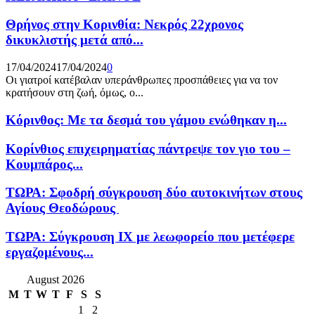
Θρήνος στην Κορινθία: Νεκρός 22χρονος
δικυκλιστής μετά από...
17/04/2024
17/04/2024
0
Οι γιατροί κατέβαλαν υπεράνθρωπες προσπάθειες για να τον
κρατήσουν στη ζωή, όμως, ο...
Κόρινθος: Με τα δεσμά του γάμου ενώθηκαν η...
Κορίνθιος επιχειρηματίας πάντρεψε τον γιο του –
Κουμπάρος...
ΤΩΡΑ: Σφοδρή σύγκρουση δύο αυτοκινήτων στους
Αγίους Θεοδώρους
ΤΩΡΑ: Σύγκρουση ΙΧ με λεωφορείο που μετέφερε
εργαζομένους...
August 2026
M
T
W
T
F
S
S
1
2