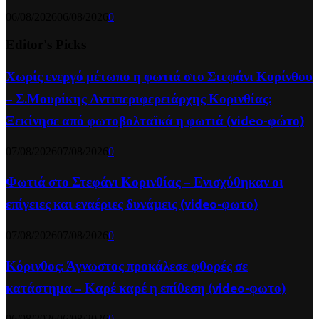
06/08/2026
06/08/2026
0
Editor's Picks
Χωρίς ενεργό μέτωπο η φωτιά στο Στεφάνι Κορίνθου
– Σ.Μουρίκης Αντιπεριφερειάρχης Κορινθίας:
Ξεκίνησε από φωτοβολταϊκά η φωτιά (video-φώτο)
07/08/2026
07/08/2026
0
Φωτιά στο Στεφάνι Κορινθίας – Ενισχύθηκαν οι
επίγειες και εναέριες δυνάμεις (video-φωτο)
07/08/2026
07/08/2026
0
Κόρινθος: Άγνωστος προκάλεσε φθορές σε
κατάστημα – Καρέ καρέ η επίθεση (video-φωτο)
06/08/2026
06/08/2026
0