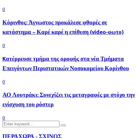
0
Κόρινθος: Άγνωστος προκάλεσε φθορές σε
κατάστημα – Καρέ καρέ η επίθεση (video-φωτο)
0
Kατέρρευσε τμήμα της οροφής στα νέα Τμήματα
Επειγόντων Περιστατικών Νοσοκομείου Κορίνθου
0
ΑΟ Λουτράκι: Συνεχίζει τις μεταγραφές με στόχο την
ενίσχυση του ρόστερ
0
Search
Search
for:
ΠΕΡΑΧΩΡΑ - ΣΧΙΝΟΣ