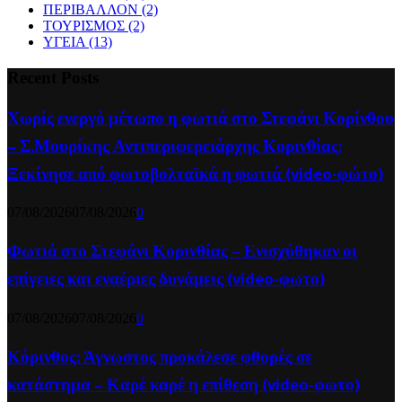
ΠΕΡΙΒΑΛΛΟΝ
(2)
ΤΟΥΡΙΣΜΟΣ
(2)
ΥΓΕΙΑ
(13)
Recent Posts
Χωρίς ενεργό μέτωπο η φωτιά στο Στεφάνι Κορίνθου
– Σ.Μουρίκης Αντιπεριφερειάρχης Κορινθίας:
Ξεκίνησε από φωτοβολταϊκά η φωτιά (video-φώτο)
07/08/2026
07/08/2026
0
Φωτιά στο Στεφάνι Κορινθίας – Ενισχύθηκαν οι
επίγειες και εναέριες δυνάμεις (video-φωτο)
07/08/2026
07/08/2026
0
Κόρινθος: Άγνωστος προκάλεσε φθορές σε
κατάστημα – Καρέ καρέ η επίθεση (video-φωτο)