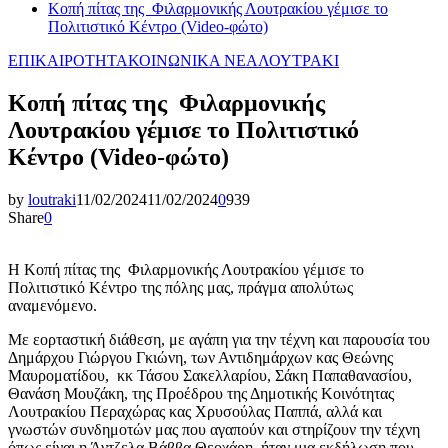
Κοπή πίτας της Φιλαρμονικής Λουτρακίου γέμισε το
Πολιτιστικό Κέντρο (Video-φώτο)
ΕΠΙΚΑΙΡΟΤΗΤΑ
ΚΟΙΝΩΝΙΚΑ ΝΕΑ
ΛΟΥΤΡΑΚΙ
Κοπή πίτας της Φιλαρμονικής
Λουτρακίου γέμισε το Πολιτιστικό
Κέντρο (Video-φώτο)
by
loutraki
11/02/2024
11/02/2024
0
939
Share
0
Η Κοπή πίτας της Φιλαρμονικής Λουτρακίου γέμισε το
Πολιτιστικό Κέντρο της πόλης μας, πράγμα απολύτως
αναμενόμενο.
Με εορταστική διάθεση, με αγάπη για την τέχνη και παρουσία του
Δημάρχου Γιώργου Γκιώνη, των Αντιδημάρχων κας Θεώνης
Μαυροματίδου, κκ Τάσου Σακελλαρίου, Σάκη Παπαθανασίου,
Θανάση Μουζάκη, της Προέδρου της Δημοτικής Κοινότητας
Λουτρακίου Περαχώρας κας Χρυσούλας Παππά, αλλά και
γνωστών συνδημοτών μας που αγαπούν και στηρίζουν την τέχνη
όπως είναι η Άντζελα Βάββα Θεοχάρη, ήταν μια εκδήλωση που