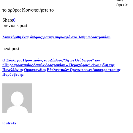
άρεσε
το άρθρο; Κοινοποιήστε το
Share
0
previous post
Συνελήφθη ένας άνδρας για την πυρκαγιά στα Ίσθμια Λουτρακίου
next post
O Σύλλογος Προστασίας του Δάσους “Άγιοι Θεόδωροι” και
“Πυροπροστασίας Δασών Λουτρακίου – Περαχώρας” είναι μέλη της
Πανελλήνιας Ομοσπονδίας Εθελοντικών Οργανώσεων Δασοπροστασίας
Πυρόσβεσης
loutraki