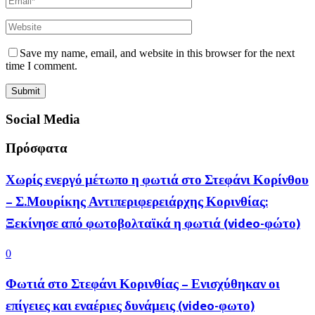
Save my name, email, and website in this browser for the next
time I comment.
Social Media
Πρόσφατα
Χωρίς ενεργό μέτωπο η φωτιά στο Στεφάνι Κορίνθου
– Σ.Μουρίκης Αντιπεριφερειάρχης Κορινθίας:
Ξεκίνησε από φωτοβολταϊκά η φωτιά (video-φώτο)
0
Φωτιά στο Στεφάνι Κορινθίας – Ενισχύθηκαν οι
επίγειες και εναέριες δυνάμεις (video-φωτο)