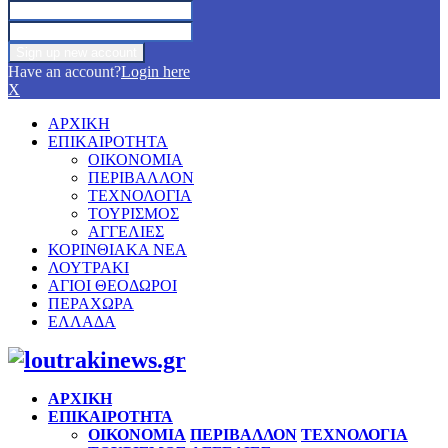
Have an account?
Login here
X
ΑΡΧΙΚΗ
ΕΠΙΚΑΙΡΟΤΗΤΑ
ΟΙΚΟΝΟΜΙΑ
ΠΕΡΙΒΑΛΛΟΝ
ΤΕΧΝΟΛΟΓΙΑ
ΤΟΥΡΙΣΜΟΣ
ΑΓΓΕΛΙΕΣ
ΚΟΡΙΝΘΙΑΚΑ ΝΕΑ
ΛΟΥΤΡΑΚΙ
ΑΓΙΟΙ ΘΕΟΔΩΡΟΙ
ΠΕΡΑΧΩΡΑ
ΕΛΛΑΔΑ
Facebook
Twitter
Instagram
Pinterest
Youtube
ΑΡΧΙΚΗ
ΕΠΙΚΑΙΡΟΤΗΤΑ
ΟΙΚΟΝΟΜΙΑ
ΠΕΡΙΒΑΛΛΟΝ
ΤΕΧΝΟΛΟΓΙΑ