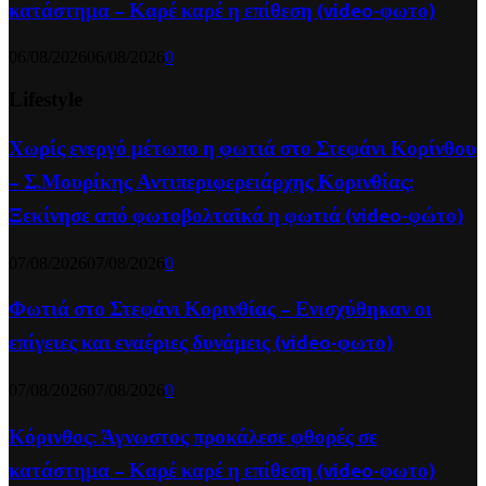
κατάστημα – Καρέ καρέ η επίθεση (video-φωτο)
06/08/2026
06/08/2026
0
Lifestyle
Χωρίς ενεργό μέτωπο η φωτιά στο Στεφάνι Κορίνθου
– Σ.Μουρίκης Αντιπεριφερειάρχης Κορινθίας:
Ξεκίνησε από φωτοβολταϊκά η φωτιά (video-φώτο)
07/08/2026
07/08/2026
0
Φωτιά στο Στεφάνι Κορινθίας – Ενισχύθηκαν οι
επίγειες και εναέριες δυνάμεις (video-φωτο)
07/08/2026
07/08/2026
0
Κόρινθος: Άγνωστος προκάλεσε φθορές σε
κατάστημα – Καρέ καρέ η επίθεση (video-φωτο)