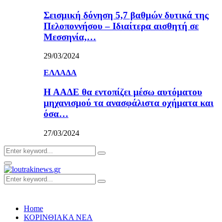
Σεισμική δόνηση 5,7 βαθμών δυτικά της
Πελοποννήσου – Ιδιαίτερα αισθητή σε
Μεσσηνία,…
29/03/2024
ΕΛΛΑΔΑ
Η ΑΑΔΕ θα εντοπίζει μέσω αυτόματου
μηχανισμού τα ανασφάλιστα οχήματα και
όσα…
27/03/2024
Search
Search
for:
Primary
Menu
Search
Search
for:
Home
ΚΟΡΙΝΘΙΑΚΑ ΝΕΑ