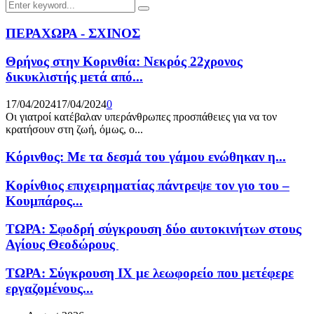
Search
Search
for:
ΠΕΡΑΧΩΡΑ - ΣΧΙΝΟΣ
Θρήνος στην Κορινθία: Νεκρός 22χρονος
δικυκλιστής μετά από...
17/04/2024
17/04/2024
0
Οι γιατροί κατέβαλαν υπεράνθρωπες προσπάθειες για να τον
κρατήσουν στη ζωή, όμως, ο...
Κόρινθος: Με τα δεσμά του γάμου ενώθηκαν η...
Κορίνθιος επιχειρηματίας πάντρεψε τον γιο του –
Κουμπάρος...
ΤΩΡΑ: Σφοδρή σύγκρουση δύο αυτοκινήτων στους
Αγίους Θεοδώρους
ΤΩΡΑ: Σύγκρουση ΙΧ με λεωφορείο που μετέφερε
εργαζομένους...