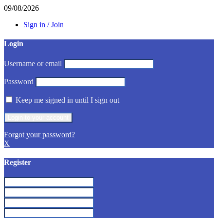
09/08/2026
Sign in / Join
Login
Username or email
Password
Keep me signed in until I sign out
Forgot your password?
X
Register