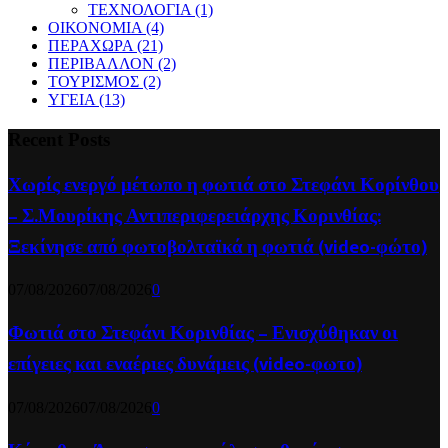
ΤΕΧΝΟΛΟΓΙΑ
(1)
ΟΙΚΟΝΟΜΙΑ
(4)
ΠΕΡΑΧΩΡΑ
(21)
ΠΕΡΙΒΑΛΛΟΝ
(2)
ΤΟΥΡΙΣΜΟΣ
(2)
ΥΓΕΙΑ
(13)
Recent Posts
Χωρίς ενεργό μέτωπο η φωτιά στο Στεφάνι Κορίνθου
– Σ.Μουρίκης Αντιπεριφερειάρχης Κορινθίας:
Ξεκίνησε από φωτοβολταϊκά η φωτιά (video-φώτο)
07/08/2026
07/08/2026
0
Φωτιά στο Στεφάνι Κορινθίας – Ενισχύθηκαν οι
επίγειες και εναέριες δυνάμεις (video-φωτο)
07/08/2026
07/08/2026
0