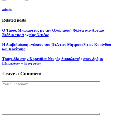
admin
Related posts
Ο Τάσος Μπακασέτας με την Ολυμπιακή Φλόγα στο Αρχαίο
Στάδιο της Αρχαίας Νεμέας
Η Διαβεβαίωση ενώπιον του ΠτΔ των Μητροπολίτων Κορίνθου
και Κονίτσης
Τραγωδία στην Κορινθία: Νεκρός δικυκλιστής στον δρόμο
Εξαμιλίων – Κεγχρεών
Leave a Comment