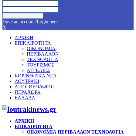
Have an account?
Login here
X
ΑΡΧΙΚΗ
ΕΠΙΚΑΙΡΟΤΗΤΑ
ΟΙΚΟΝΟΜΙΑ
ΠΕΡΙΒΑΛΛΟΝ
ΤΕΧΝΟΛΟΓΙΑ
ΤΟΥΡΙΣΜΟΣ
ΑΓΓΕΛΙΕΣ
ΚΟΡΙΝΘΙΑΚΑ ΝΕΑ
ΛΟΥΤΡΑΚΙ
ΑΓΙΟΙ ΘΕΟΔΩΡΟΙ
ΠΕΡΑΧΩΡΑ
ΕΛΛΑΔΑ
Facebook
Twitter
Instagram
Pinterest
Youtube
ΑΡΧΙΚΗ
ΕΠΙΚΑΙΡΟΤΗΤΑ
ΟΙΚΟΝΟΜΙΑ
ΠΕΡΙΒΑΛΛΟΝ
ΤΕΧΝΟΛΟΓΙΑ