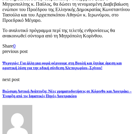
Μητροπολίτης κ. Παύλος, θα δώσει τη νενομισμένη Διαβεβαίωση
ενώπιον του Προέδρου της Ελληνικής Δημοκρατίας Κωνσταντίνου
Τασούλα και του Αρχιεπισκόπου Αθηνών κ. Ιερωνύμου, στο
Προεδρικό Μέγαρο.
Το αναλυτικό πρόγραμμα περί της τελετής ενθρονίσεως θα
ανακοινωθεί σύντομα από τη Μητρόπολη Κορίνθου.
Share
0
previous post
Ψυχογιός: Για άλλη μια φορά φέρνουμε στη Βουλή και ζητάμε άμεση και
οριστική λύση για την οδική σύνδεση Αλεποχωρίου–Σχίνου!
next post
Βιώσιμη Αστική Ανάπτυξη: Νέες χρηματοδοτήσεις σε Κόρινθο και Λουτράκι –
Έναρξη από τις Ιαματικές Πηγές Λουτρακίου