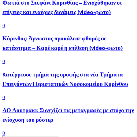
Φωτιά στο Στεφάνι Κορινθίας – Ενισχύθηκαν οι
επίγειες και εναέριες δυνάμεις (video-φωτο)
0
Κόρινθος: Άγνωστος προκάλεσε φθορές σε
κατάστημα – Καρέ καρέ η επίθεση (video-φωτο)
0
Kατέρρευσε τμήμα της οροφής στα νέα Τμήματα
Επειγόντων Περιστατικών Νοσοκομείου Κορίνθου
0
ΑΟ Λουτράκι: Συνεχίζει τις μεταγραφές με στόχο την
ενίσχυση του ρόστερ
0