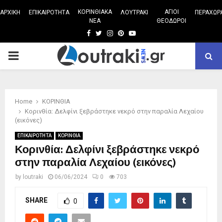
ΚΟΡΙΝΘΙΑΚΑ
ΑΓΙΟΙ
ΑΡΧΙΚΗ
ΕΠΙΚΑΙΡΟΤΗΤΑ
ΛΟΥΤΡΑΚΙ
ΠΕΡΑΧΩΡ
ΝΕΑ
ΘΕΟΔΩΡΟΙ
Facebook
Twitter
Instagram
Pinterest
Youtube
PRIMARY
MENU
Home
ΚΟΡΙΝΘΙΑ
Κορινθία: Δελφίνι ξεβράστηκε νεκρό στην παραλία Λεχαίου
(εικόνες)
ΕΠΙΚΑΙΡΟΤΗΤΑ
ΚΟΡΙΝΘΙΑ
Κορινθία: Δελφίνι ξεβράστηκε νεκρό
στην παραλία Λεχαίου (εικόνες)
by
loutraki
06/06/2024
0
703
SHARE
0