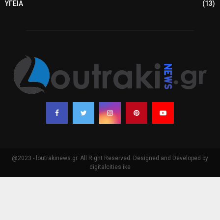
ΥΓΕΙΑ
(13)
@2023 - loutrakinews.gr. All Right Reserved. Designed and Developed by
digitalcities ike