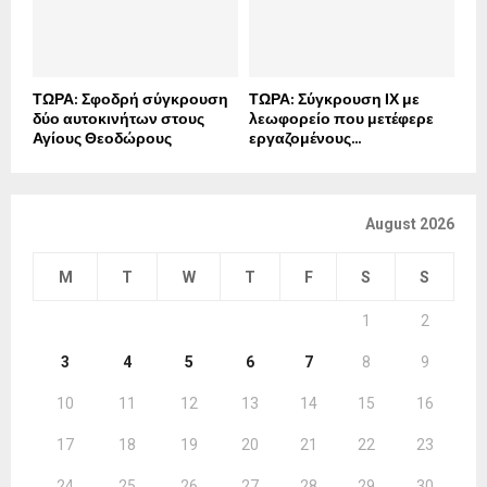
ΤΩΡΑ: Σφοδρή σύγκρουση
ΤΩΡΑ: Σύγκρουση ΙΧ με
δύο αυτοκινήτων στους
λεωφορείο που μετέφερε
Αγίους Θεοδώρους
εργαζομένους...
August 2026
M
T
W
T
F
S
S
1
2
3
4
5
6
7
8
9
10
11
12
13
14
15
16
17
18
19
20
21
22
23
24
25
26
27
28
29
30