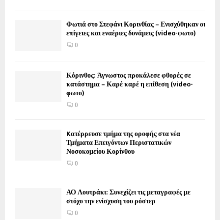
Φωτιά στο Στεφάνι Κορινθίας – Ενισχύθηκαν οι
επίγειες και εναέριες δυνάμεις (video-φωτο)
0
Κόρινθος: Άγνωστος προκάλεσε φθορές σε
κατάστημα – Καρέ καρέ η επίθεση (video-
φωτο)
0
Kατέρρευσε τμήμα της οροφής στα νέα
Τμήματα Επειγόντων Περιστατικών
Νοσοκομείου Κορίνθου
0
ΑΟ Λουτράκι: Συνεχίζει τις μεταγραφές με
στόχο την ενίσχυση του ρόστερ
0