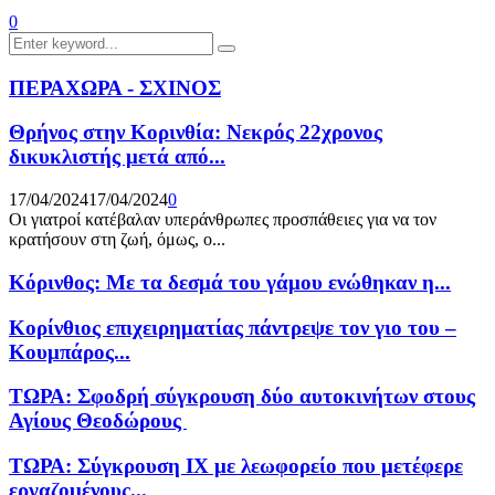
0
Search
Search
for:
ΠΕΡΑΧΩΡΑ - ΣΧΙΝΟΣ
Θρήνος στην Κορινθία: Νεκρός 22χρονος
δικυκλιστής μετά από...
17/04/2024
17/04/2024
0
Οι γιατροί κατέβαλαν υπεράνθρωπες προσπάθειες για να τον
κρατήσουν στη ζωή, όμως, ο...
Κόρινθος: Με τα δεσμά του γάμου ενώθηκαν η...
Κορίνθιος επιχειρηματίας πάντρεψε τον γιο του –
Κουμπάρος...
ΤΩΡΑ: Σφοδρή σύγκρουση δύο αυτοκινήτων στους
Αγίους Θεοδώρους
ΤΩΡΑ: Σύγκρουση ΙΧ με λεωφορείο που μετέφερε
εργαζομένους...