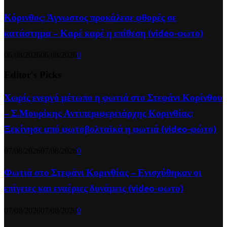
Κόρινθος: Άγνωστος προκάλεσε φθορές σε
κατάστημα – Καρέ καρέ η επίθεση (video-φωτο)
06/08/2026
06/08/2026
0
Editor's Picks
Χωρίς ενεργό μέτωπο η φωτιά στο Στεφάνι Κορίνθου
– Σ.Μουρίκης Αντιπεριφερειάρχης Κορινθίας:
Ξεκίνησε από φωτοβολταϊκά η φωτιά (video-φώτο)
07/08/2026
07/08/2026
0
Φωτιά στο Στεφάνι Κορινθίας – Ενισχύθηκαν οι
επίγειες και εναέριες δυνάμεις (video-φωτο)
07/08/2026
07/08/2026
0