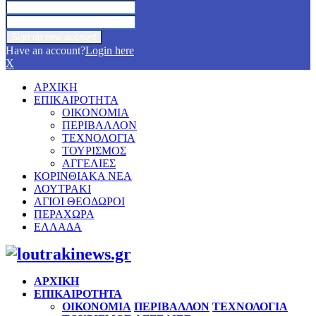
Have an account?
Login here
X
ΑΡΧΙΚΗ
ΕΠΙΚΑΙΡΟΤΗΤΑ
ΟΙΚΟΝΟΜΙΑ
ΠΕΡΙΒΑΛΛΟΝ
ΤΕΧΝΟΛΟΓΙΑ
ΤΟΥΡΙΣΜΟΣ
ΑΓΓΕΛΙΕΣ
ΚΟΡΙΝΘΙΑΚΑ ΝΕΑ
ΛΟΥΤΡΑΚΙ
ΑΓΙΟΙ ΘΕΟΔΩΡΟΙ
ΠΕΡΑΧΩΡΑ
ΕΛΛΑΔΑ
Facebook
Twitter
Instagram
Pinterest
Youtube
ΑΡΧΙΚΗ
ΕΠΙΚΑΙΡΟΤΗΤΑ
ΟΙΚΟΝΟΜΙΑ
ΠΕΡΙΒΑΛΛΟΝ
ΤΕΧΝΟΛΟΓΙΑ