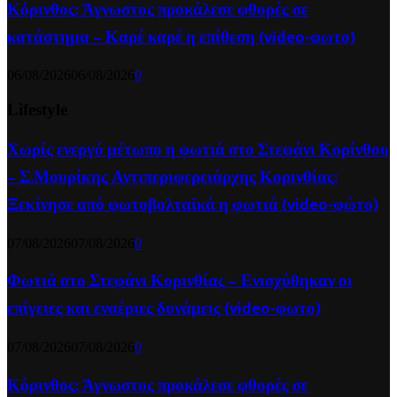
Κόρινθος: Άγνωστος προκάλεσε φθορές σε
κατάστημα – Καρέ καρέ η επίθεση (video-φωτο)
06/08/2026
06/08/2026
0
Lifestyle
Χωρίς ενεργό μέτωπο η φωτιά στο Στεφάνι Κορίνθου
– Σ.Μουρίκης Αντιπεριφερειάρχης Κορινθίας:
Ξεκίνησε από φωτοβολταϊκά η φωτιά (video-φώτο)
07/08/2026
07/08/2026
0
Φωτιά στο Στεφάνι Κορινθίας – Ενισχύθηκαν οι
επίγειες και εναέριες δυνάμεις (video-φωτο)
07/08/2026
07/08/2026
0
Κόρινθος: Άγνωστος προκάλεσε φθορές σε