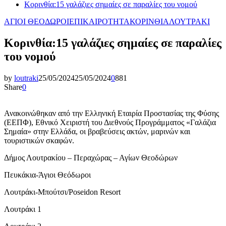
Κορινθία:15 γαλάζιες σημαίες σε παραλίες του νομού
ΑΓΙΟΙ ΘΕΟΔΩΡΟΙ
ΕΠΙΚΑΙΡΟΤΗΤΑ
ΚΟΡΙΝΘΙΑ
ΛΟΥΤΡΑΚΙ
Κορινθία:15 γαλάζιες σημαίες σε παραλίες
του νομού
by
loutraki
25/05/2024
25/05/2024
0
881
Share
0
Ανακοινώθηκαν από την Ελληνική Εταιρία Προστασίας της Φύσης
(ΕΕΠΦ), Εθνικό Χειριστή του Διεθνούς Προγράμματος «Γαλάζια
Σημαία» στην Ελλάδα, οι βραβεύσεις ακτών, μαρινών και
τουριστικών σκαφών.
Δήμος Λουτρακίου – Περαχώρας – Αγίων Θεοδώρων
Πευκάκια-Άγιοι Θεόδωροι
Λουτράκι-Μπούτσι/Poseidon Resort
Λουτράκι 1