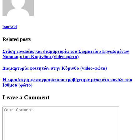
loutraki
Related posts
Στάση εργασίας και διαμαρτυρία του Σωματείου Εργαζομένων
Νοσοκομείου Κορίνθου (video-φώτο)
Διαμαρτυρία φοιτητών στην Κόρινθο (video-φώτο)
Η ωραιότερη φωτογραφία που τραβήχτηκε μέσα στο κανάλι του
Ισθμού (φώτο)
Leave a Comment