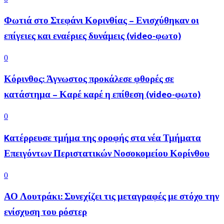
Φωτιά στο Στεφάνι Κορινθίας – Ενισχύθηκαν οι
επίγειες και εναέριες δυνάμεις (video-φωτο)
0
Κόρινθος: Άγνωστος προκάλεσε φθορές σε
κατάστημα – Καρέ καρέ η επίθεση (video-φωτο)
0
Kατέρρευσε τμήμα της οροφής στα νέα Τμήματα
Επειγόντων Περιστατικών Νοσοκομείου Κορίνθου
0
ΑΟ Λουτράκι: Συνεχίζει τις μεταγραφές με στόχο την
ενίσχυση του ρόστερ