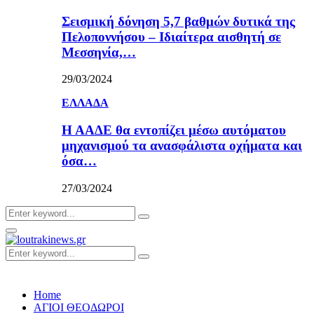
Σεισμική δόνηση 5,7 βαθμών δυτικά της
Πελοποννήσου – Ιδιαίτερα αισθητή σε
Μεσσηνία,…
29/03/2024
ΕΛΛΑΔΑ
Η ΑΑΔΕ θα εντοπίζει μέσω αυτόματου
μηχανισμού τα ανασφάλιστα οχήματα και
όσα…
27/03/2024
Search
Search
for:
Primary
Menu
Search
Search
for:
Home
ΑΓΙΟΙ ΘΕΟΔΩΡΟΙ