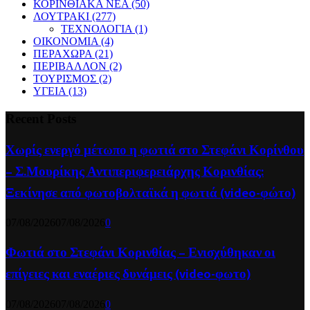
ΚΟΡΙΝΘΙΑΚΑ ΝΕΑ
(50)
ΛΟΥΤΡΑΚΙ
(277)
ΤΕΧΝΟΛΟΓΙΑ
(1)
ΟΙΚΟΝΟΜΙΑ
(4)
ΠΕΡΑΧΩΡΑ
(21)
ΠΕΡΙΒΑΛΛΟΝ
(2)
ΤΟΥΡΙΣΜΟΣ
(2)
ΥΓΕΙΑ
(13)
Recent Posts
Χωρίς ενεργό μέτωπο η φωτιά στο Στεφάνι Κορίνθου
– Σ.Μουρίκης Αντιπεριφερειάρχης Κορινθίας:
Ξεκίνησε από φωτοβολταϊκά η φωτιά (video-φώτο)
07/08/2026
07/08/2026
0
Φωτιά στο Στεφάνι Κορινθίας – Ενισχύθηκαν οι
επίγειες και εναέριες δυνάμεις (video-φωτο)
07/08/2026
07/08/2026
0