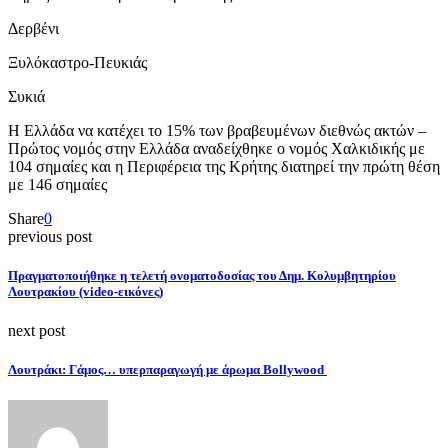
Δερβένι
Ξυλόκαστρο-Πευκιάς
Συκιά
Η Ελλάδα να κατέχει το 15% των βραβευμένων διεθνώς ακτών –
Πρώτος νομός στην Ελλάδα αναδείχθηκε ο νομός Χαλκιδικής με
104 σημαίες και η Περιφέρεια της Κρήτης διατηρεί την πρώτη θέση
με 146 σημαίες
Share
0
previous post
Πραγματοποιήθηκε η τελετή ονοματοδοσίας του Δημ. Κολυμβητηρίου
Λουτρακίου (video-εικόνες)
next post
Λουτράκι: Γάμος… υπερπαραγωγή με άρωμα Bollywood