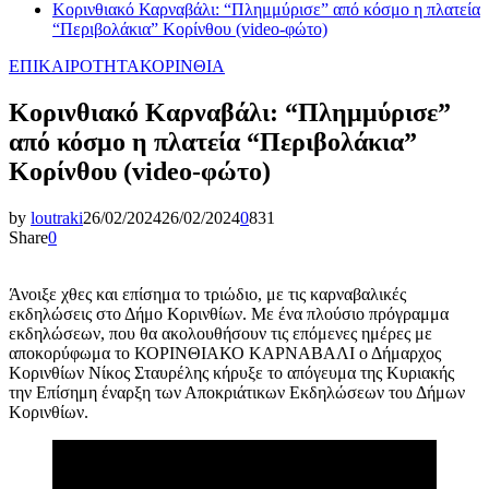
Κορινθιακό Καρναβάλι: “Πλημμύρισε” από κόσμο η πλατεία
“Περιβολάκια” Κορίνθου (video-φώτο)
ΕΠΙΚΑΙΡΟΤΗΤΑ
ΚΟΡΙΝΘΙΑ
Κορινθιακό Καρναβάλι: “Πλημμύρισε”
από κόσμο η πλατεία “Περιβολάκια”
Κορίνθου (video-φώτο)
by
loutraki
26/02/2024
26/02/2024
0
831
Share
0
Άνοιξε χθες και επίσημα το τριώδιο, με τις καρναβαλικές
εκδηλώσεις στο Δήμο Κορινθίων. Με ένα πλούσιο πρόγραμμα
εκδηλώσεων, που θα ακολουθήσουν τις επόμενες ημέρες με
αποκορύφωμα το ΚΟΡΙΝΘΙΑΚΟ ΚΑΡΝΑΒΑΛΙ ο Δήμαρχος
Κορινθίων Νίκος Σταυρέλης κήρυξε το απόγευμα της Κυριακής
την Επίσημη έναρξη των Αποκριάτικων Εκδηλώσεων του Δήμων
Κορινθίων.