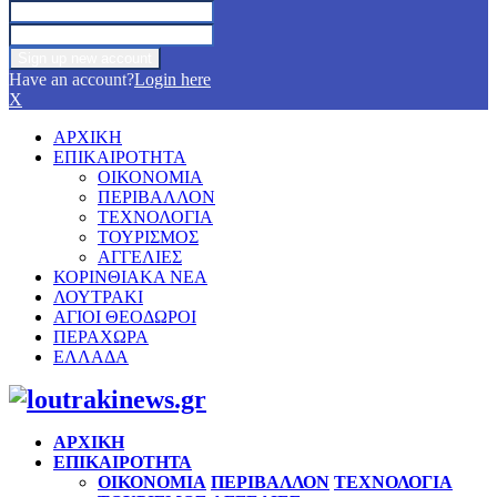
Have an account?
Login here
X
ΑΡΧΙΚΗ
ΕΠΙΚΑΙΡΟΤΗΤΑ
ΟΙΚΟΝΟΜΙΑ
ΠΕΡΙΒΑΛΛΟΝ
ΤΕΧΝΟΛΟΓΙΑ
ΤΟΥΡΙΣΜΟΣ
ΑΓΓΕΛΙΕΣ
ΚΟΡΙΝΘΙΑΚΑ ΝΕΑ
ΛΟΥΤΡΑΚΙ
ΑΓΙΟΙ ΘΕΟΔΩΡΟΙ
ΠΕΡΑΧΩΡΑ
ΕΛΛΑΔΑ
Facebook
Twitter
Instagram
Pinterest
Youtube
ΑΡΧΙΚΗ
ΕΠΙΚΑΙΡΟΤΗΤΑ
ΟΙΚΟΝΟΜΙΑ
ΠΕΡΙΒΑΛΛΟΝ
ΤΕΧΝΟΛΟΓΙΑ