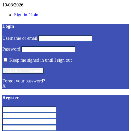
10/08/2026
Sign in / Join
Login
Username or email
Password
Keep me signed in until I sign out
Forgot your password?
X
Register