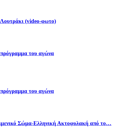
 Λουτράκι (video-φωτο)
 πρόγραμμα του αγώνα
 πρόγραμμα του αγώνα
Λιμενικό Σώμα-Ελληνική Ακτοφυλακή από το…