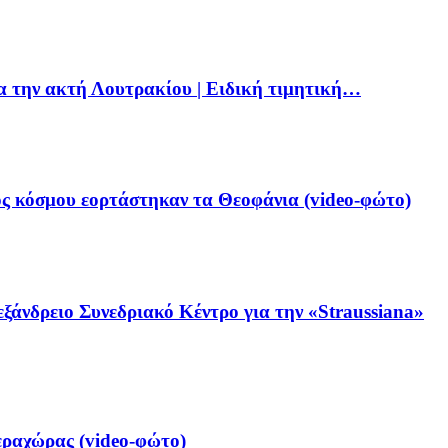
ια την ακτή Λουτρακίου | Ειδική τιμητική…
ς κόσμου εορτάστηκαν τα Θεοφάνια (video-φώτο)
ξάνδρειο Συνεδριακό Κέντρο για την «Straussiana»
ραχώρας (video-φώτο)