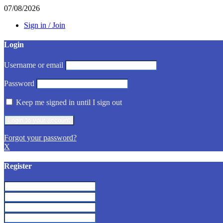
07/08/2026
Sign in / Join
Login
Username or email
Password
Keep me signed in until I sign out
Forgot your password?
X
Register