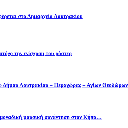
φέρεται στο Δημαρχείο Λουτρακίου
στόχο την ενίσχυση του ρόστερ
ου Δήμου Λουτρακίου – Περαχώρας – Αγίων Θεοδώρω
ία μοναδική μουσική συνάντηση στον Κήπο…