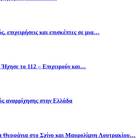
ς, επιχειρήσεις και επισκέπτες σε μια…
Ήχησε το 112 – Επιχειρούν και…
ός αναρρίχησης στην Ελλάδα
α Θεοφάνια στο Σχίνο και Μαυρολίμνη Λουτρακίου…