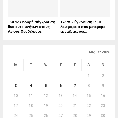
ΤΩΡΑ: Σφοδρή σύγκρουση
ΤΩΡΑ: Σύγκρουση ΙΧ με
δύο αυτοκινήτων στους
λεωφορείο που μετέφερε
Αγίους Θεοδώρους
εργαζομένους...
August 2026
M
T
W
T
F
S
S
1
2
3
4
5
6
7
8
9
10
11
12
13
14
15
16
17
18
19
20
21
22
23
24
25
26
27
28
29
30