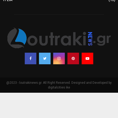
@2023 - loutrakinews.gr. All Right Reserved. Designed and Developed by
digitalcities ike