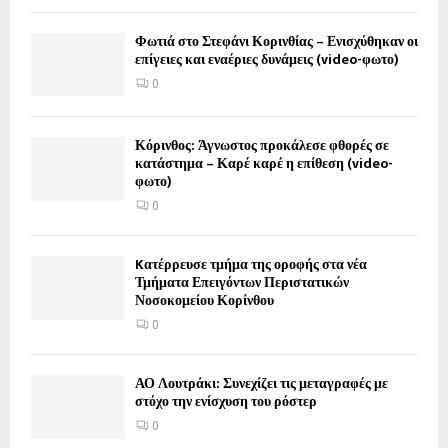
Φωτιά στο Στεφάνι Κορινθίας – Ενισχύθηκαν οι
επίγειες και εναέριες δυνάμεις (video-φωτο)
0
Κόρινθος: Άγνωστος προκάλεσε φθορές σε
κατάστημα – Καρέ καρέ η επίθεση (video-
φωτο)
0
Kατέρρευσε τμήμα της οροφής στα νέα
Τμήματα Επειγόντων Περιστατικών
Νοσοκομείου Κορίνθου
0
ΑΟ Λουτράκι: Συνεχίζει τις μεταγραφές με
στόχο την ενίσχυση του ρόστερ
0