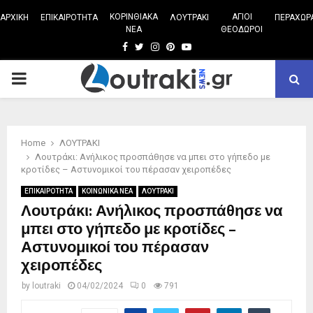
ΚΟΡΙΝΘΙΑΚΑ
ΑΓΙΟΙ
ΑΡΧΙΚΗ
ΕΠΙΚΑΙΡΟΤΗΤΑ
ΛΟΥΤΡΑΚΙ
ΠΕΡΑΧΩΡ
ΝΕΑ
ΘΕΟΔΩΡΟΙ
Facebook
Twitter
Instagram
Pinterest
Youtube
PRIMARY
MENU
Home
ΛΟΥΤΡΑΚΙ
Λουτράκι: Ανήλικος προσπάθησε να μπει στο γήπεδο με
κροτίδες – Αστυνομικοί του πέρασαν χειροπέδες
ΕΠΙΚΑΙΡΟΤΗΤΑ
ΚΟΙΝΩΝΙΚΑ ΝΕΑ
ΛΟΥΤΡΑΚΙ
Λουτράκι: Ανήλικος προσπάθησε να
μπει στο γήπεδο με κροτίδες –
Αστυνομικοί του πέρασαν
χειροπέδες
by
loutraki
04/02/2024
0
791