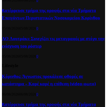
06/08/2026
06/08/2026
0
Kατέρρευσε τμήμα της οροφής στα νέα Τμήματα
Επειγόντων Περιστατικών Νοσοκομείου Κορίνθου
05/08/2026
05/08/2026
0
ΑΟ Λουτράκι: Συνεχίζει τις μεταγραφές με στόχο την
ενίσχυση του ρόστερ
05/08/2026
05/08/2026
0
Lifestyle
Κόρινθος: Άγνωστος προκάλεσε φθορές σε
κατάστημα – Καρέ καρέ η επίθεση (video-φωτο)
06/08/2026
06/08/2026
0
Kατέρρευσε τμήμα της οροφής στα νέα Τμήματα