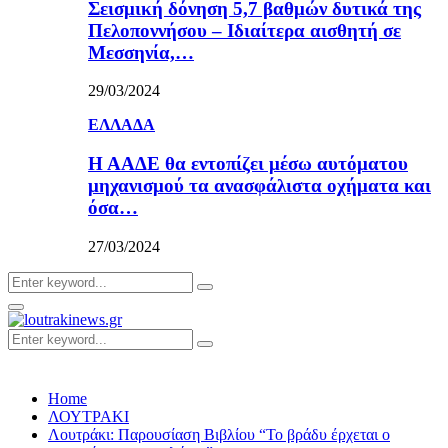
Σεισμική δόνηση 5,7 βαθμών δυτικά της
Πελοποννήσου – Ιδιαίτερα αισθητή σε
Μεσσηνία,…
29/03/2024
ΕΛΛΑΔΑ
Η ΑΑΔΕ θα εντοπίζει μέσω αυτόματου
μηχανισμού τα ανασφάλιστα οχήματα και
όσα…
27/03/2024
Search
Search
for:
Primary
Menu
Search
Search
for:
Home
ΛΟΥΤΡΑΚΙ
Λουτράκι: Παρουσίαση Βιβλίου “Το βράδυ έρχεται ο