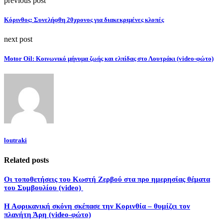
previous post
Κόρινθος: Συνελήφθη 20χρονος για διακεκριμένες κλοπές
next post
Motor Oil: Κοινωνικό μήνυμα ζωής και ελπίδας στο Λουτράκι (video-φώτο)
loutraki
Related posts
Οι τοποθετήσεις του Κωστή Ζερβού στα προ ημερησίας θέματα
του Συμβουλίου (video)
H Aφρικανική σκόνη σκέπασε την Κορινθία – θυμίζει τον
πλανήτη Άρη (video-φώτο)