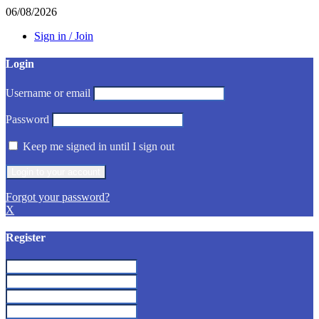
06/08/2026
Sign in / Join
Login
Username or email
Password
Keep me signed in until I sign out
Forgot your password?
X
Register