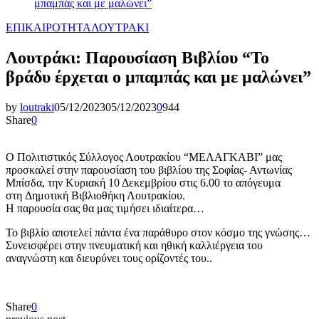
μπαμπάς και με μαλώνει”
ΕΠΙΚΑΙΡΟΤΗΤΑ
ΛΟΥΤΡΑΚΙ
Λουτράκι: Παρουσίαση Βιβλίου “Το
βράδυ έρχεται ο μπαμπάς και με μαλώνει”
by
loutraki
05/12/2023
05/12/2023
0
944
Share
0
Ο Πολιτιστικός Σύλλογος Λουτρακίου “ΜΕΛΑΓΚΑΒΙ” μας
προσκαλεί στην παρουσίαση του βιβλίου της Σοφίας- Αντωνίας
Μπίσδα, την Κυριακή 10 Δεκεμβρίου στις 6.00 το απόγευμα
στη Δημοτική Βιβλιοθήκη Λουτρακίου.
Η παρουσία σας θα μας τιμήσει ιδιαίτερα…
Το βιβλίο αποτελεί πάντα ένα παράθυρο στον κόσμο της γνώσης…
Συνεισφέρει στην πνευματική και ηθική καλλιέργεια του
αναγνώστη και διευρύνει τους ορίζοντές του..
Share
0