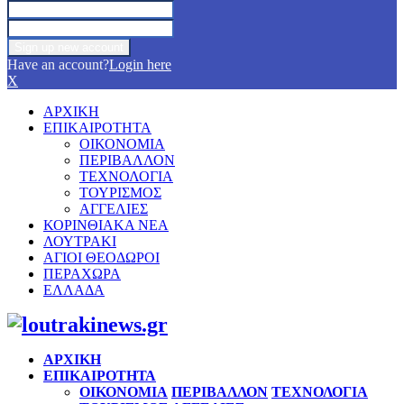
Have an account?
Login here
X
ΑΡΧΙΚΗ
ΕΠΙΚΑΙΡΟΤΗΤΑ
ΟΙΚΟΝΟΜΙΑ
ΠΕΡΙΒΑΛΛΟΝ
ΤΕΧΝΟΛΟΓΙΑ
ΤΟΥΡΙΣΜΟΣ
ΑΓΓΕΛΙΕΣ
ΚΟΡΙΝΘΙΑΚΑ ΝΕΑ
ΛΟΥΤΡΑΚΙ
ΑΓΙΟΙ ΘΕΟΔΩΡΟΙ
ΠΕΡΑΧΩΡΑ
ΕΛΛΑΔΑ
Facebook
Twitter
Instagram
Pinterest
Youtube
ΑΡΧΙΚΗ
ΕΠΙΚΑΙΡΟΤΗΤΑ
ΟΙΚΟΝΟΜΙΑ
ΠΕΡΙΒΑΛΛΟΝ
ΤΕΧΝΟΛΟΓΙΑ