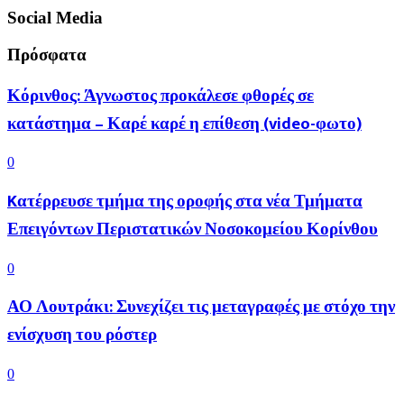
Social Media
Πρόσφατα
Κόρινθος: Άγνωστος προκάλεσε φθορές σε
κατάστημα – Καρέ καρέ η επίθεση (video-φωτο)
0
Kατέρρευσε τμήμα της οροφής στα νέα Τμήματα
Επειγόντων Περιστατικών Νοσοκομείου Κορίνθου
0
ΑΟ Λουτράκι: Συνεχίζει τις μεταγραφές με στόχο την
ενίσχυση του ρόστερ
0