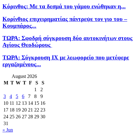
Κόρινθος: Με τα δεσμά του γάμου ενώθηκαν η...
Κορίνθιος επιχειρηματίας πάντρεψε τον γιο του –
Κουμπάρος...
ΤΩΡΑ: Σφοδρή σύγκρουση δύο αυτοκινήτων στους
Αγίους Θεοδώρους
ΤΩΡΑ: Σύγκρουση ΙΧ με λεωφορείο που μετέφερε
εργαζομένους...
August 2026
M
T
W
T
F
S
S
1
2
3
4
5
6
7
8
9
10
11
12
13
14
15
16
17
18
19
20
21
22
23
24
25
26
27
28
29
30
31
« Jun