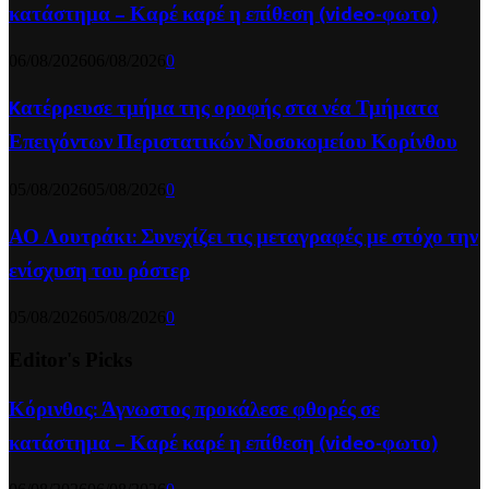
κατάστημα – Καρέ καρέ η επίθεση (video-φωτο)
06/08/2026
06/08/2026
0
Kατέρρευσε τμήμα της οροφής στα νέα Τμήματα
Επειγόντων Περιστατικών Νοσοκομείου Κορίνθου
05/08/2026
05/08/2026
0
ΑΟ Λουτράκι: Συνεχίζει τις μεταγραφές με στόχο την
ενίσχυση του ρόστερ
05/08/2026
05/08/2026
0
Editor's Picks
Κόρινθος: Άγνωστος προκάλεσε φθορές σε
κατάστημα – Καρέ καρέ η επίθεση (video-φωτο)