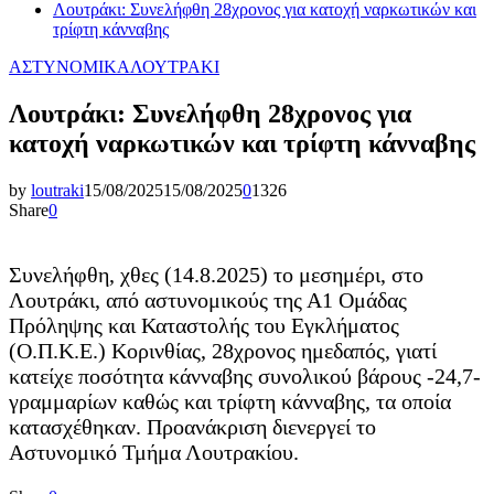
Λουτράκι: Συνελήφθη 28χρονος για κατοχή ναρκωτικών και
τρίφτη κάνναβης
ΑΣΤΥΝΟΜΙΚΑ
ΛΟΥΤΡΑΚΙ
Λουτράκι: Συνελήφθη 28χρονος για
κατοχή ναρκωτικών και τρίφτη κάνναβης
by
loutraki
15/08/2025
15/08/2025
0
1326
Share
0
Συνελήφθη, χθες (14.8.2025) το μεσημέρι, στο
Λουτράκι, από αστυνομικούς της Α1 Ομάδας
Πρόληψης και Καταστολής του Εγκλήματος
(Ο.Π.Κ.Ε.) Κορινθίας, 28χρονος ημεδαπός, γιατί
κατείχε ποσότητα κάνναβης συνολικού βάρους -24,7-
γραμμαρίων καθώς και τρίφτη κάνναβης, τα οποία
κατασχέθηκαν. Προανάκριση διενεργεί το
Αστυνομικό Τμήμα Λουτρακίου.