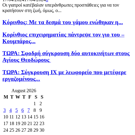
Οι γιατροί κατέβαλαν υπεράνθρωπες προσπάθειες για να τον
κρατήσουν στη ζωή, όμως, ο...
Κόρινθος: Με τα δεσμά του γάμου ενώθηκαν η...
Κορίνθιος επιχειρηματίας πάντρεψε τον γιο του –
Κουμπάρος...
ΤΩΡΑ: Σφοδρή σύγκρουση δύο αυτοκινήτων στους
Αγίους Θεοδώρους
ΤΩΡΑ: Σύγκρουση ΙΧ με λεωφορείο που μετέφερε
εργαζομένους...
August 2026
M
T
W
T
F
S
S
1
2
3
4
5
6
7
8
9
10
11
12
13
14
15
16
17
18
19
20
21
22
23
24
25
26
27
28
29
30