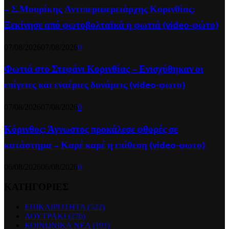
– Σ.Μουρίκης Αντιπεριφερειάρχης Κορινθίας:
Ξεκίνησε από φωτοβολταϊκά η φωτιά (video-φώτο)
07/08/2026
07/08/2026
0
Φωτιά στο Στεφάνι Κορινθίας – Ενισχύθηκαν οι
επίγειες και εναέριες δυνάμεις (video-φωτο)
07/08/2026
07/08/2026
0
Κόρινθος: Άγνωστος προκάλεσε φθορές σε
κατάστημα – Καρέ καρέ η επίθεση (video-φωτο)
06/08/2026
06/08/2026
0
ΚΑΤΗΓΟΡΙΕΣ
ΕΠΙΚΑΙΡΟΤΗΤΑ
(522)
ΛΟΥΤΡΑΚΙ
(276)
ΚΟΙΝΩΝΙΚΑ ΝΕΑ
(191)