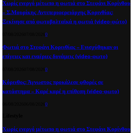
Χωρίς ενεργό μέτωπο η φωτιά στο Στεφάνι Κορίνθου
– Σ.Μουρίκης Αντιπεριφερειάρχης Κορινθίας:
Ξεκίνησε από φωτοβολταϊκά η φωτιά (video-φώτο)
07/08/2026
07/08/2026
0
Φωτιά στο Στεφάνι Κορινθίας – Ενισχύθηκαν οι
επίγειες και εναέριες δυνάμεις (video-φωτο)
07/08/2026
07/08/2026
0
Κόρινθος: Άγνωστος προκάλεσε φθορές σε
κατάστημα – Καρέ καρέ η επίθεση (video-φωτο)
06/08/2026
06/08/2026
0
Lifestyle
Χωρίς ενεργό μέτωπο η φωτιά στο Στεφάνι Κορίνθου