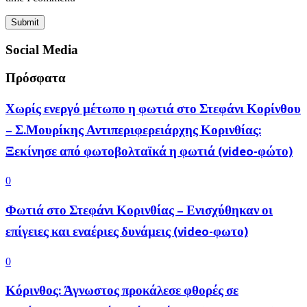
Social Media
Πρόσφατα
Χωρίς ενεργό μέτωπο η φωτιά στο Στεφάνι Κορίνθου
– Σ.Μουρίκης Αντιπεριφερειάρχης Κορινθίας:
Ξεκίνησε από φωτοβολταϊκά η φωτιά (video-φώτο)
0
Φωτιά στο Στεφάνι Κορινθίας – Ενισχύθηκαν οι
επίγειες και εναέριες δυνάμεις (video-φωτο)
0
Κόρινθος: Άγνωστος προκάλεσε φθορές σε