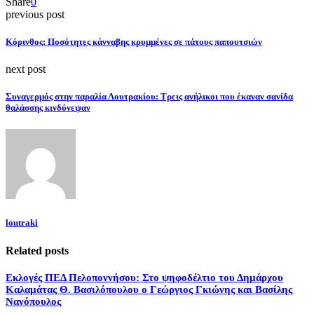
Share
0
previous post
Κόρινθος: Ποσότητες κάνναβης κρυμμένες σε πάτους παπουτσιών
next post
Συναγερμός στην παραλία Λουτρακίου: Tρεις ανήλικοι που έκαναν σανίδα
θαλάσσης κινδύνεψαν
loutraki
Related posts
Εκλογές ΠΕΔ Πελοποννήσου: Στο ψηφοδέλτιο του Δημάρχου
Καλαμάτας Θ. Βασιλόπουλου ο Γεώργιος Γκιώνης και Βασίλης
Νανόπουλος