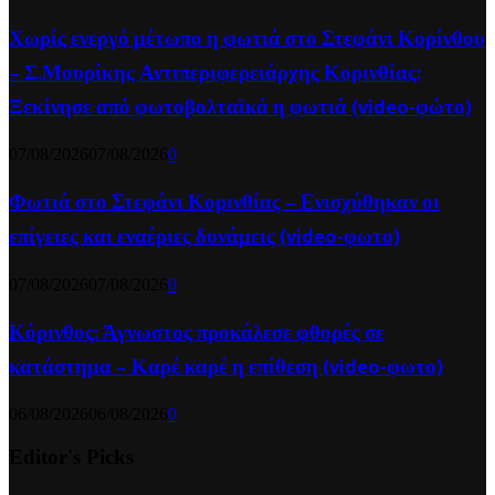
Χωρίς ενεργό μέτωπο η φωτιά στο Στεφάνι Κορίνθου
– Σ.Μουρίκης Αντιπεριφερειάρχης Κορινθίας:
Ξεκίνησε από φωτοβολταϊκά η φωτιά (video-φώτο)
07/08/2026
07/08/2026
0
Φωτιά στο Στεφάνι Κορινθίας – Ενισχύθηκαν οι
επίγειες και εναέριες δυνάμεις (video-φωτο)
07/08/2026
07/08/2026
0
Κόρινθος: Άγνωστος προκάλεσε φθορές σε
κατάστημα – Καρέ καρέ η επίθεση (video-φωτο)
06/08/2026
06/08/2026
0
Editor's Picks