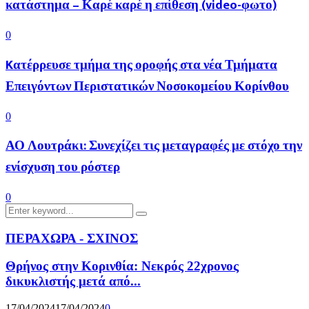
κατάστημα – Καρέ καρέ η επίθεση (video-φωτο)
0
Kατέρρευσε τμήμα της οροφής στα νέα Τμήματα
Επειγόντων Περιστατικών Νοσοκομείου Κορίνθου
0
ΑΟ Λουτράκι: Συνεχίζει τις μεταγραφές με στόχο την
ενίσχυση του ρόστερ
0
Search
Search
for:
ΠΕΡΑΧΩΡΑ - ΣΧΙΝΟΣ
Θρήνος στην Κορινθία: Νεκρός 22χρονος
δικυκλιστής μετά από...
17/04/2024
17/04/2024
0