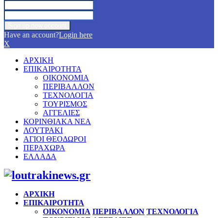
Have an account?
Login here
X
ΑΡΧΙΚΗ
ΕΠΙΚΑΙΡΟΤΗΤΑ
ΟΙΚΟΝΟΜΙΑ
ΠΕΡΙΒΑΛΛΟΝ
ΤΕΧΝΟΛΟΓΙΑ
ΤΟΥΡΙΣΜΟΣ
ΑΓΓΕΛΙΕΣ
ΚΟΡΙΝΘΙΑΚΑ ΝΕΑ
ΛΟΥΤΡΑΚΙ
ΑΓΙΟΙ ΘΕΟΔΩΡΟΙ
ΠΕΡΑΧΩΡΑ
ΕΛΛΑΔΑ
Facebook
Twitter
Instagram
Pinterest
Youtube
ΑΡΧΙΚΗ
ΕΠΙΚΑΙΡΟΤΗΤΑ
ΟΙΚΟΝΟΜΙΑ
ΠΕΡΙΒΑΛΛΟΝ
ΤΕΧΝΟΛΟΓΙΑ