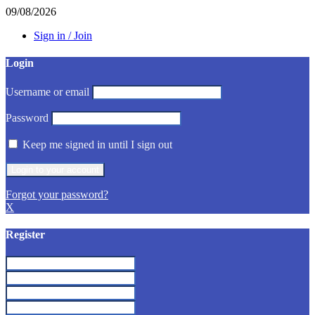
09/08/2026
Sign in / Join
Login
Username or email
Password
Keep me signed in until I sign out
Forgot your password?
X
Register