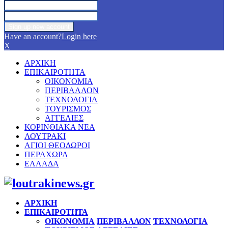
Have an account?
Login here
X
ΑΡΧΙΚΗ
ΕΠΙΚΑΙΡΟΤΗΤΑ
ΟΙΚΟΝΟΜΙΑ
ΠΕΡΙΒΑΛΛΟΝ
ΤΕΧΝΟΛΟΓΙΑ
ΤΟΥΡΙΣΜΟΣ
ΑΓΓΕΛΙΕΣ
ΚΟΡΙΝΘΙΑΚΑ ΝΕΑ
ΛΟΥΤΡΑΚΙ
ΑΓΙΟΙ ΘΕΟΔΩΡΟΙ
ΠΕΡΑΧΩΡΑ
ΕΛΛΑΔΑ
Facebook
Twitter
Instagram
Pinterest
Youtube
ΑΡΧΙΚΗ
ΕΠΙΚΑΙΡΟΤΗΤΑ
ΟΙΚΟΝΟΜΙΑ
ΠΕΡΙΒΑΛΛΟΝ
ΤΕΧΝΟΛΟΓΙΑ