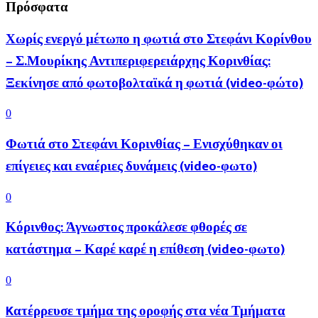
Πρόσφατα
Χωρίς ενεργό μέτωπο η φωτιά στο Στεφάνι Κορίνθου
– Σ.Μουρίκης Αντιπεριφερειάρχης Κορινθίας:
Ξεκίνησε από φωτοβολταϊκά η φωτιά (video-φώτο)
0
Φωτιά στο Στεφάνι Κορινθίας – Ενισχύθηκαν οι
επίγειες και εναέριες δυνάμεις (video-φωτο)
0
Κόρινθος: Άγνωστος προκάλεσε φθορές σε
κατάστημα – Καρέ καρέ η επίθεση (video-φωτο)
0
Kατέρρευσε τμήμα της οροφής στα νέα Τμήματα