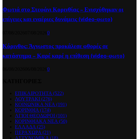
Φωτιά στο Στεφάνι Κορινθίας – Ενισχύθηκαν οι
επίγειες και εναέριες δυνάμεις (video-φωτο)
07/08/2026
07/08/2026
0
Κόρινθος: Άγνωστος προκάλεσε φθορές σε
κατάστημα – Καρέ καρέ η επίθεση (video-φωτο)
06/08/2026
06/08/2026
0
ΚΑΤΗΓΟΡΙΕΣ
ΕΠΙΚΑΙΡΟΤΗΤΑ
(522)
ΛΟΥΤΡΑΚΙ
(276)
ΚΟΙΝΩΝΙΚΑ ΝΕΑ
(191)
ΚΟΡΙΝΘΙΑ
(174)
ΑΓΙΟΙ ΘΕΟΔΩΡΟΙ
(101)
ΚΟΡΙΝΘΙΑΚΑ ΝΕΑ
(50)
ΕΛΛΑΔΑ
(25)
ΠΕΡΑΧΩΡΑ
(21)
ΑΣΤΥΝΟΜΙΚΑ
(18)