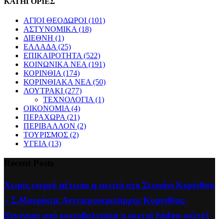
ΚΑΤΗΓΟΡΙΕΣ
ΑΓΙΟΙ ΘΕΟΔΩΡΟΙ
(101)
ΑΣΤΥΝΟΜΙΚΑ
(18)
ΔΙΕΘΝΗ
(1)
ΕΛΛΑΔΑ
(25)
ΕΠΙΚΑΙΡΟΤΗΤΑ
(522)
ΚΟΙΝΩΝΙΚΑ ΝΕΑ
(191)
ΚΟΡΙΝΘΙΑ
(174)
ΚΟΡΙΝΘΙΑΚΑ ΝΕΑ
(50)
ΛΟΥΤΡΑΚΙ
(277)
ΤΕΧΝΟΛΟΓΙΑ
(1)
ΟΙΚΟΝΟΜΙΑ
(4)
ΠΕΡΑΧΩΡΑ
(21)
ΠΕΡΙΒΑΛΛΟΝ
(2)
ΤΟΥΡΙΣΜΟΣ
(2)
ΥΓΕΙΑ
(13)
Recent Posts
Χωρίς ενεργό μέτωπο η φωτιά στο Στεφάνι Κορίνθου
– Σ.Μουρίκης Αντιπεριφερειάρχης Κορινθίας:
Ξεκίνησε από φωτοβολταϊκά η φωτιά (video-φώτο)