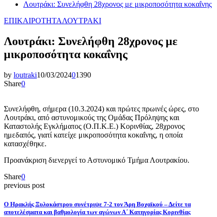
Λουτράκι: Συνελήφθη 28χρονος με μικροποσότητα κοκαΐνης
ΕΠΙΚΑΙΡΟΤΗΤΑ
ΛΟΥΤΡΑΚΙ
Λουτράκι: Συνελήφθη 28χρονος με
μικροποσότητα κοκαΐνης
by
loutraki
10/03/2024
0
1390
Share
0
Συνελήφθη, σήμερα (10.3.2024) και πρώτες πρωινές ώρες, στο
Λουτράκι, από αστυνομικούς της Ομάδας Πρόληψης και
Καταστολής Εγκλήματος (Ο.Π.Κ.Ε.) Κορινθίας, 28χρονος
ημεδαπός, γιατί κατείχε μικροποσότητα κοκαΐνης, η οποία
κατασχέθηκε.
Προανάκριση διενεργεί το Αστυνομικό Τμήμα Λουτρακίου.
Share
0
previous post
O Ηρακλής Ξυλοκάστρου συνέτριψε 7-2 τον Άρη Βοχαϊκού – Δείτε τα
αποτελέσματα και βαθμολογία των αγώνων Α΄ Κατηγορίας Κορινθίας