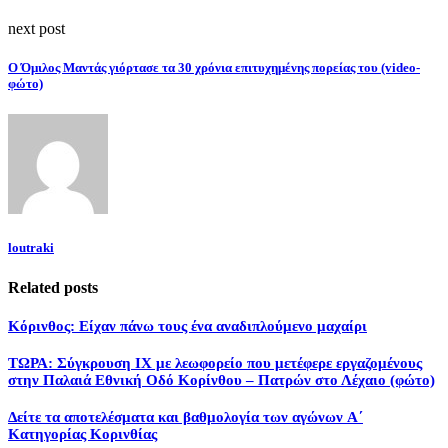
next post
Ο Όμιλος Μαντάς γιόρτασε τα 30 χρόνια επιτυχημένης πορείας του (video-
φώτο)
loutraki
Related posts
Κόρινθος: Είχαν πάνω τους ένα αναδιπλούμενο μαχαίρι
ΤΩΡΑ: Σύγκρουση ΙΧ με λεωφορείο που μετέφερε εργαζομένους
στην Παλαιά Εθνική Οδό Κορίνθου – Πατρών στο Λέχαιο (φώτο)
Δείτε τα αποτελέσματα και βαθμολογία των αγώνων A΄
Κατηγορίας Κορινθίας