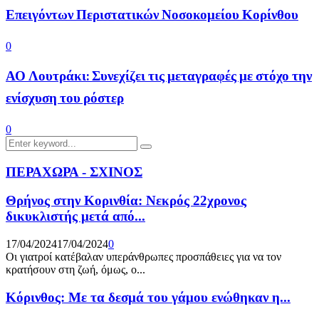
Επειγόντων Περιστατικών Νοσοκομείου Κορίνθου
0
ΑΟ Λουτράκι: Συνεχίζει τις μεταγραφές με στόχο την
ενίσχυση του ρόστερ
0
Search
Search
for:
ΠΕΡΑΧΩΡΑ - ΣΧΙΝΟΣ
Θρήνος στην Κορινθία: Νεκρός 22χρονος
δικυκλιστής μετά από...
17/04/2024
17/04/2024
0
Οι γιατροί κατέβαλαν υπεράνθρωπες προσπάθειες για να τον
κρατήσουν στη ζωή, όμως, ο...
Κόρινθος: Με τα δεσμά του γάμου ενώθηκαν η...