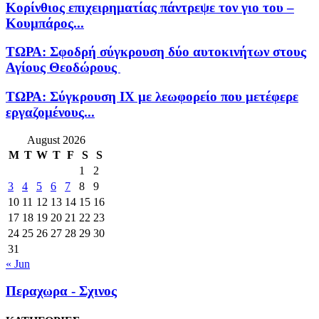
Κορίνθιος επιχειρηματίας πάντρεψε τον γιο του –
Κουμπάρος...
ΤΩΡΑ: Σφοδρή σύγκρουση δύο αυτοκινήτων στους
Αγίους Θεοδώρους
ΤΩΡΑ: Σύγκρουση ΙΧ με λεωφορείο που μετέφερε
εργαζομένους...
August 2026
M
T
W
T
F
S
S
1
2
3
4
5
6
7
8
9
10
11
12
13
14
15
16
17
18
19
20
21
22
23
24
25
26
27
28
29
30
31
« Jun
Περαχωρα - Σχινος