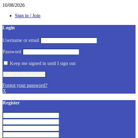
10/08/2026
Sign in / Join
Login
Username or email
Password
Keep me signed in until I sign out
Forgot your password?
X
Register