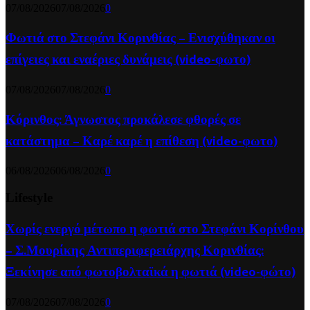
07/08/2026
07/08/2026
0
Φωτιά στο Στεφάνι Κορινθίας – Ενισχύθηκαν οι
επίγειες και εναέριες δυνάμεις (video-φωτο)
07/08/2026
07/08/2026
0
Κόρινθος: Άγνωστος προκάλεσε φθορές σε
κατάστημα – Καρέ καρέ η επίθεση (video-φωτο)
06/08/2026
06/08/2026
0
Lifestyle
Χωρίς ενεργό μέτωπο η φωτιά στο Στεφάνι Κορίνθου
– Σ.Μουρίκης Αντιπεριφερειάρχης Κορινθίας:
Ξεκίνησε από φωτοβολταϊκά η φωτιά (video-φώτο)
07/08/2026
07/08/2026
0