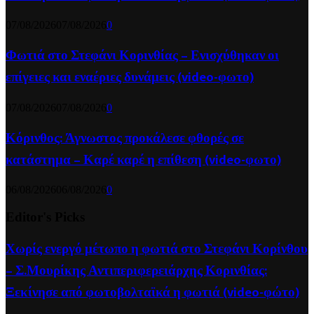
07/08/2026
07/08/2026
0
Φωτιά στο Στεφάνι Κορινθίας – Ενισχύθηκαν οι
επίγειες και εναέριες δυνάμεις (video-φωτο)
07/08/2026
07/08/2026
0
Κόρινθος: Άγνωστος προκάλεσε φθορές σε
κατάστημα – Καρέ καρέ η επίθεση (video-φωτο)
06/08/2026
06/08/2026
0
Editor's Picks
Χωρίς ενεργό μέτωπο η φωτιά στο Στεφάνι Κορίνθου
– Σ.Μουρίκης Αντιπεριφερειάρχης Κορινθίας:
Ξεκίνησε από φωτοβολταϊκά η φωτιά (video-φώτο)