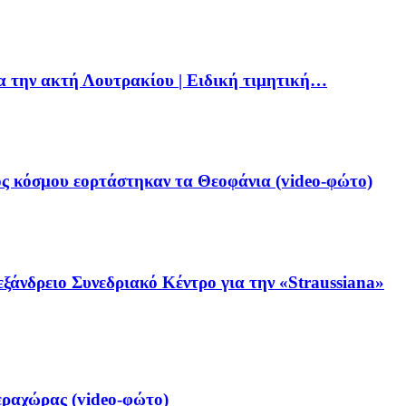
ια την ακτή Λουτρακίου | Ειδική τιμητική…
ς κόσμου εορτάστηκαν τα Θεοφάνια (video-φώτο)
ξάνδρειο Συνεδριακό Κέντρο για την «Straussiana»
ραχώρας (video-φώτο)