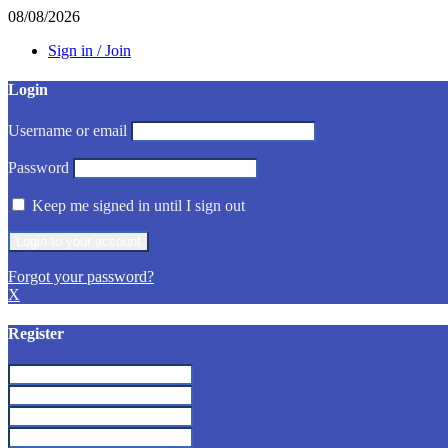
08/08/2026
Sign in / Join
Login
Username or email
Password
Keep me signed in until I sign out
Forgot your password?
X
Register