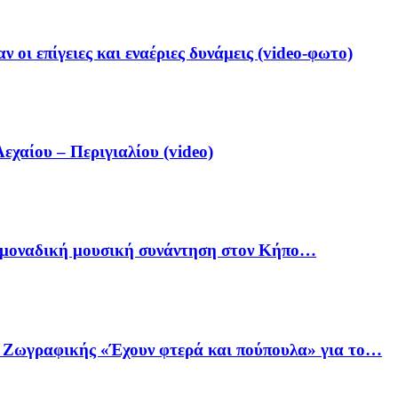
 οι επίγειες και εναέριες δυνάμεις (video-φωτο)
αίου – Περιγιαλίου (video)
ία μοναδική μουσική συνάντηση στον Κήπο…
ό Ζωγραφικής «Έχουν φτερά και πούπουλα» για το…