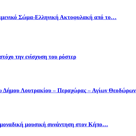
Λιμενικό Σώμα-Ελληνική Ακτοφυλακή από το…
στόχο την ενίσχυση του ρόστερ
ου Δήμου Λουτρακίου – Περαχώρας – Αγίων Θεοδώρω
ία μοναδική μουσική συνάντηση στον Κήπο…