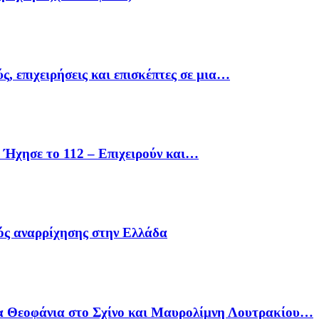
ς, επιχειρήσεις και επισκέπτες σε μια…
Ήχησε το 112 – Επιχειρούν και…
ός αναρρίχησης στην Ελλάδα
α Θεοφάνια στο Σχίνο και Μαυρολίμνη Λουτρακίου…