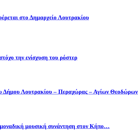
φέρεται στο Δημαρχείο Λουτρακίου
στόχο την ενίσχυση του ρόστερ
ου Δήμου Λουτρακίου – Περαχώρας – Αγίων Θεοδώρω
ία μοναδική μουσική συνάντηση στον Κήπο…