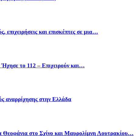
ς, επιχειρήσεις και επισκέπτες σε μια…
Ήχησε το 112 – Επιχειρούν και…
ός αναρρίχησης στην Ελλάδα
α Θεοφάνια στο Σχίνο και Μαυρολίμνη Λουτρακίου…