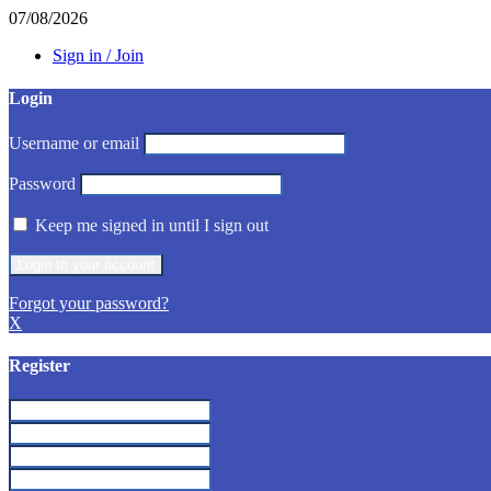
07/08/2026
Sign in / Join
Login
Username or email
Password
Keep me signed in until I sign out
Forgot your password?
X
Register