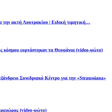
ια την ακτή Λουτρακίου | Ειδική τιμητική…
ς κόσμου εορτάστηκαν τα Θεοφάνια (video-φώτο)
ξάνδρειο Συνεδριακό Κέντρο για την «Straussiana»
ραχώρας (video-φώτο)