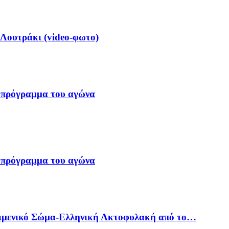
 Λουτράκι (video-φωτο)
 πρόγραμμα του αγώνα
 πρόγραμμα του αγώνα
Λιμενικό Σώμα-Ελληνική Ακτοφυλακή από το…