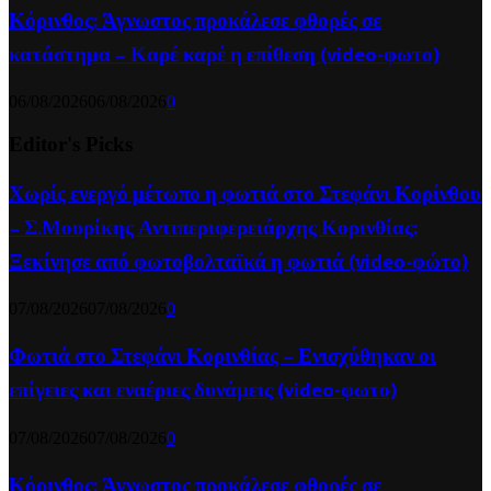
Κόρινθος: Άγνωστος προκάλεσε φθορές σε
κατάστημα – Καρέ καρέ η επίθεση (video-φωτο)
06/08/2026
06/08/2026
0
Editor's Picks
Χωρίς ενεργό μέτωπο η φωτιά στο Στεφάνι Κορίνθου
– Σ.Μουρίκης Αντιπεριφερειάρχης Κορινθίας:
Ξεκίνησε από φωτοβολταϊκά η φωτιά (video-φώτο)
07/08/2026
07/08/2026
0
Φωτιά στο Στεφάνι Κορινθίας – Ενισχύθηκαν οι
επίγειες και εναέριες δυνάμεις (video-φωτο)
07/08/2026
07/08/2026
0
Κόρινθος: Άγνωστος προκάλεσε φθορές σε