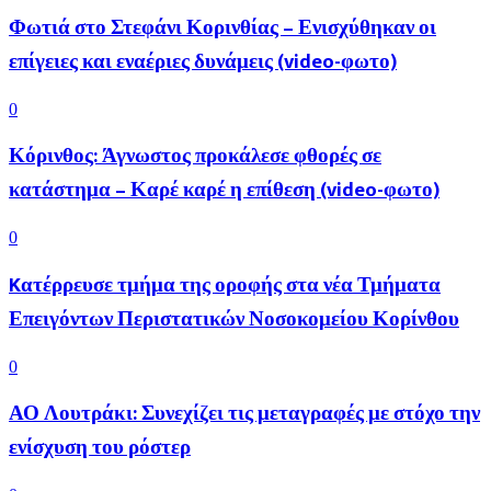
Φωτιά στο Στεφάνι Κορινθίας – Ενισχύθηκαν οι
επίγειες και εναέριες δυνάμεις (video-φωτο)
0
Κόρινθος: Άγνωστος προκάλεσε φθορές σε
κατάστημα – Καρέ καρέ η επίθεση (video-φωτο)
0
Kατέρρευσε τμήμα της οροφής στα νέα Τμήματα
Επειγόντων Περιστατικών Νοσοκομείου Κορίνθου
0
ΑΟ Λουτράκι: Συνεχίζει τις μεταγραφές με στόχο την
ενίσχυση του ρόστερ