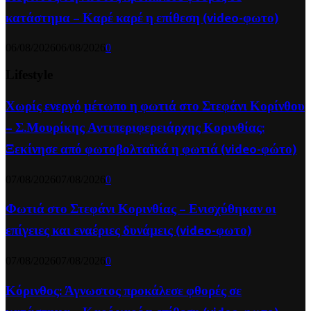
κατάστημα – Καρέ καρέ η επίθεση (video-φωτο)
06/08/2026
06/08/2026
0
Lifestyle
Χωρίς ενεργό μέτωπο η φωτιά στο Στεφάνι Κορίνθου
– Σ.Μουρίκης Αντιπεριφερειάρχης Κορινθίας:
Ξεκίνησε από φωτοβολταϊκά η φωτιά (video-φώτο)
07/08/2026
07/08/2026
0
Φωτιά στο Στεφάνι Κορινθίας – Ενισχύθηκαν οι
επίγειες και εναέριες δυνάμεις (video-φωτο)
07/08/2026
07/08/2026
0
Κόρινθος: Άγνωστος προκάλεσε φθορές σε