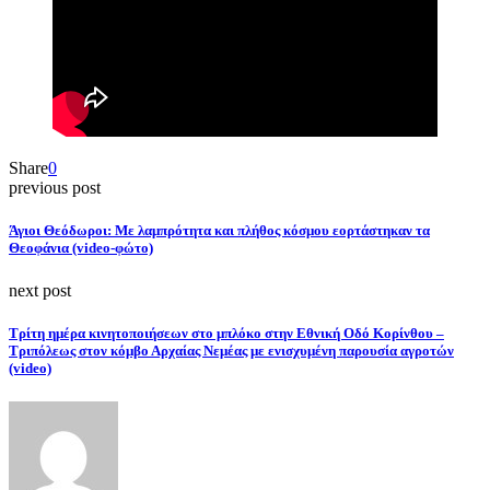
Share
0
previous post
Άγιοι Θεόδωροι: Με λαμπρότητα και πλήθος κόσμου εορτάστηκαν τα
Θεοφάνια (video-φώτο)
next post
Τρίτη ημέρα κινητοποιήσεων στο μπλόκο στην Εθνική Οδό Κορίνθου –
Τριπόλεως στον κόμβο Αρχαίας Νεμέας με ενισχυμένη παρουσία αγροτών
(video)