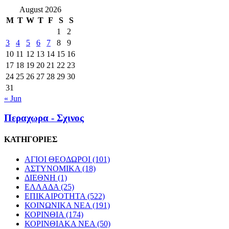
August 2026
M
T
W
T
F
S
S
1
2
3
4
5
6
7
8
9
10
11
12
13
14
15
16
17
18
19
20
21
22
23
24
25
26
27
28
29
30
31
« Jun
Περαχωρα - Σχινος
ΚΑΤΗΓΟΡΙΕΣ
ΑΓΙΟΙ ΘΕΟΔΩΡΟΙ
(101)
ΑΣΤΥΝΟΜΙΚΑ
(18)
ΔΙΕΘΝΗ
(1)
ΕΛΛΑΔΑ
(25)
ΕΠΙΚΑΙΡΟΤΗΤΑ
(522)
ΚΟΙΝΩΝΙΚΑ ΝΕΑ
(191)
ΚΟΡΙΝΘΙΑ
(174)
ΚΟΡΙΝΘΙΑΚΑ ΝΕΑ
(50)