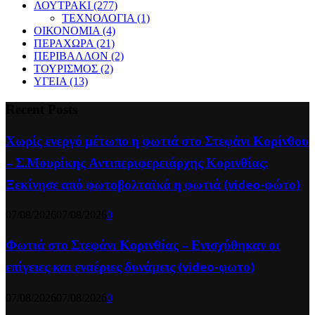
ΛΟΥΤΡΑΚΙ
(277)
ΤΕΧΝΟΛΟΓΙΑ
(1)
ΟΙΚΟΝΟΜΙΑ
(4)
ΠΕΡΑΧΩΡΑ
(21)
ΠΕΡΙΒΑΛΛΟΝ
(2)
ΤΟΥΡΙΣΜΟΣ
(2)
ΥΓΕΙΑ
(13)
Recent Posts
Χωρίς ενεργό μέτωπο η φωτιά στο Στεφάνι Κορίνθου
– Σ.Μουρίκης Αντιπεριφερειάρχης Κορινθίας:
Ξεκίνησε από φωτοβολταϊκά η φωτιά (video-φώτο)
07/08/2026
07/08/2026
0
Φωτιά στο Στεφάνι Κορινθίας – Ενισχύθηκαν οι
επίγειες και εναέριες δυνάμεις (video-φωτο)
07/08/2026
07/08/2026
0