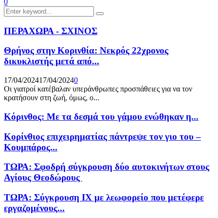
0
Search
Search
for:
ΠΕΡΑΧΩΡΑ - ΣΧΙΝΟΣ
Θρήνος στην Κορινθία: Νεκρός 22χρονος
δικυκλιστής μετά από...
17/04/2024
17/04/2024
0
Οι γιατροί κατέβαλαν υπεράνθρωπες προσπάθειες για να τον
κρατήσουν στη ζωή, όμως, ο...
Κόρινθος: Με τα δεσμά του γάμου ενώθηκαν η...
Κορίνθιος επιχειρηματίας πάντρεψε τον γιο του –
Κουμπάρος...
ΤΩΡΑ: Σφοδρή σύγκρουση δύο αυτοκινήτων στους
Αγίους Θεοδώρους
ΤΩΡΑ: Σύγκρουση ΙΧ με λεωφορείο που μετέφερε
εργαζομένους...