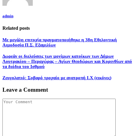
admin
Related posts
Με μεγάλη επιτυχία πραγματοποιήθηκε η 38η Εθελοντική
Αιμοδοσία Π.Σ. Εξαμιλίων
Δωρεάν οι διελεύσεις των μονίμων κατοίκων των Δήμων
Λουτρακίου – Περαχώρας – Αγίων Θεοδώρων και Κορινθίων από
τα διόδια του Ισθμού
Ζευγολατιό: Σοβαρό τροχαίο με ανατροπή Ι.Χ (εικόνες)
Leave a Comment