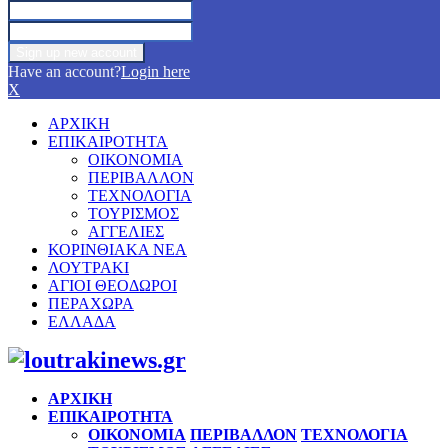
Have an account?
Login here
X
ΑΡΧΙΚΗ
ΕΠΙΚΑΙΡΟΤΗΤΑ
ΟΙΚΟΝΟΜΙΑ
ΠΕΡΙΒΑΛΛΟΝ
ΤΕΧΝΟΛΟΓΙΑ
ΤΟΥΡΙΣΜΟΣ
ΑΓΓΕΛΙΕΣ
ΚΟΡΙΝΘΙΑΚΑ ΝΕΑ
ΛΟΥΤΡΑΚΙ
ΑΓΙΟΙ ΘΕΟΔΩΡΟΙ
ΠΕΡΑΧΩΡΑ
ΕΛΛΑΔΑ
Facebook
Twitter
Instagram
Pinterest
Youtube
ΑΡΧΙΚΗ
ΕΠΙΚΑΙΡΟΤΗΤΑ
ΟΙΚΟΝΟΜΙΑ
ΠΕΡΙΒΑΛΛΟΝ
ΤΕΧΝΟΛΟΓΙΑ