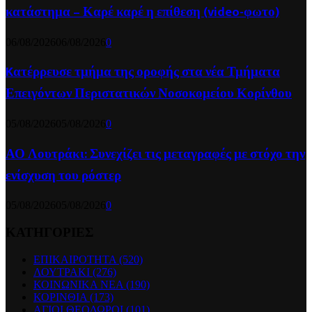
κατάστημα – Καρέ καρέ η επίθεση (video-φωτο)
06/08/2026
06/08/2026
0
Kατέρρευσε τμήμα της οροφής στα νέα Τμήματα
Επειγόντων Περιστατικών Νοσοκομείου Κορίνθου
05/08/2026
05/08/2026
0
ΑΟ Λουτράκι: Συνεχίζει τις μεταγραφές με στόχο την
ενίσχυση του ρόστερ
05/08/2026
05/08/2026
0
ΚΑΤΗΓΟΡΙΕΣ
ΕΠΙΚΑΙΡΟΤΗΤΑ
(520)
ΛΟΥΤΡΑΚΙ
(276)
ΚΟΙΝΩΝΙΚΑ ΝΕΑ
(190)
ΚΟΡΙΝΘΙΑ
(173)
ΑΓΙΟΙ ΘΕΟΔΩΡΟΙ
(101)