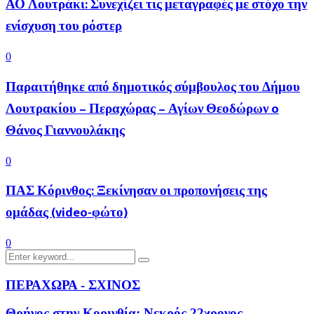
ΑΟ Λουτράκι: Συνεχίζει τις μεταγραφές με στόχο την
ενίσχυση του ρόστερ
0
Παραιτήθηκε από δημοτικός σύμβουλος του Δήμου
Λουτρακίου – Περαχώρας – Αγίων Θεοδώρων o
Θάνος Γιαννουλάκης
0
ΠΑΣ Κόρινθος: Ξεκίνησαν οι προπονήσεις της
ομάδας (video-φώτο)
0
Search
Search
for:
ΠΕΡΑΧΩΡΑ - ΣΧΙΝΟΣ
Θρήνος στην Κορινθία: Νεκρός 22χρονος