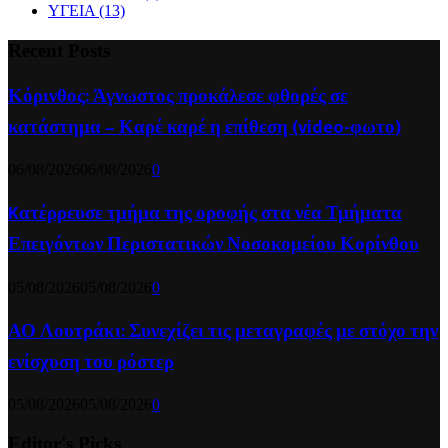
ΥΓΕΙΑ
(13)
Recent Posts
Κόρινθος: Άγνωστος προκάλεσε φθορές σε
κατάστημα – Καρέ καρέ η επίθεση (video-φωτο)
06/08/2026
06/08/2026
0
Kατέρρευσε τμήμα της οροφής στα νέα Τμήματα
Επειγόντων Περιστατικών Νοσοκομείου Κορίνθου
05/08/2026
05/08/2026
0
ΑΟ Λουτράκι: Συνεχίζει τις μεταγραφές με στόχο την
ενίσχυση του ρόστερ
05/08/2026
05/08/2026
0
Editor's Picks