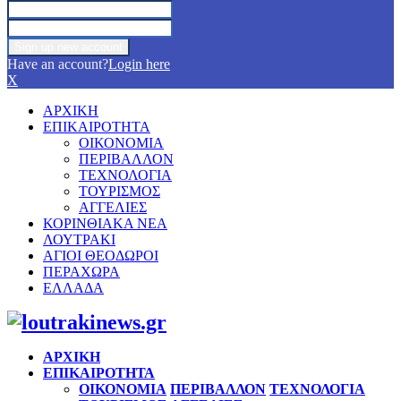
Have an account?
Login here
X
ΑΡΧΙΚΗ
ΕΠΙΚΑΙΡΟΤΗΤΑ
ΟΙΚΟΝΟΜΙΑ
ΠΕΡΙΒΑΛΛΟΝ
ΤΕΧΝΟΛΟΓΙΑ
ΤΟΥΡΙΣΜΟΣ
ΑΓΓΕΛΙΕΣ
ΚΟΡΙΝΘΙΑΚΑ ΝΕΑ
ΛΟΥΤΡΑΚΙ
ΑΓΙΟΙ ΘΕΟΔΩΡΟΙ
ΠΕΡΑΧΩΡΑ
ΕΛΛΑΔΑ
Facebook
Twitter
Instagram
Pinterest
Youtube
ΑΡΧΙΚΗ
ΕΠΙΚΑΙΡΟΤΗΤΑ
ΟΙΚΟΝΟΜΙΑ
ΠΕΡΙΒΑΛΛΟΝ
ΤΕΧΝΟΛΟΓΙΑ