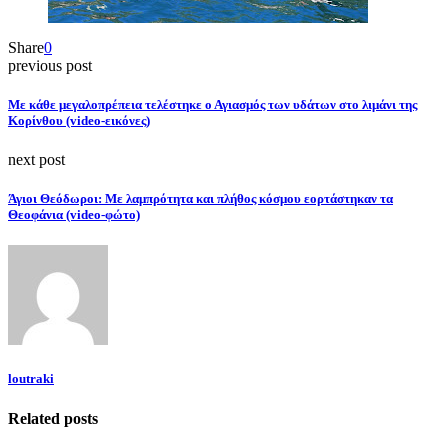
Share
0
previous post
Με κάθε μεγαλοπρέπεια τελέστηκε ο Αγιασμός των υδάτων στο λιμάνι της
Κορίνθου (video-εικόνες)
next post
Άγιοι Θεόδωροι: Με λαμπρότητα και πλήθος κόσμου εορτάστηκαν τα
Θεοφάνια (video-φώτο)
loutraki
Related posts