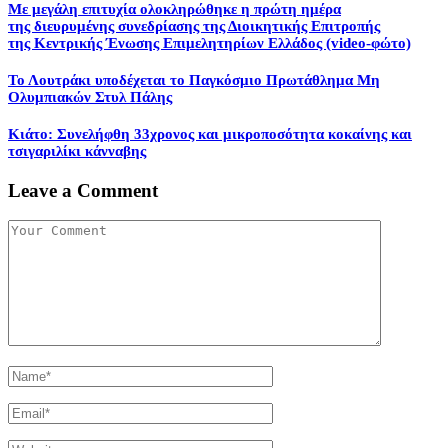
Με μεγάλη επιτυχία ολοκληρώθηκε η πρώτη ημέρα
της διευρυμένης συνεδρίασης της Διοικητικής Επιτροπής
της Κεντρικής Ένωσης Επιμελητηρίων Ελλάδος (video-φώτο)
Το Λουτράκι υποδέχεται το Παγκόσμιο Πρωτάθλημα Μη
Ολυμπιακών Στυλ Πάλης
Κιάτο: Συνελήφθη 33χρονος και μικροποσότητα κοκαίνης και
τσιγαριλίκι κάνναβης
Leave a Comment