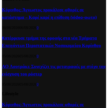
Κόρινθος: Άγνωστος προκάλεσε φθορές σε
κατάστημα – Καρέ καρέ η επίθεση (video-φωτο)
06/08/2026
06/08/2026
0
Kατέρρευσε τμήμα της οροφής στα νέα Τμήματα
Επειγόντων Περιστατικών Νοσοκομείου Κορίνθου
05/08/2026
05/08/2026
0
ΑΟ Λουτράκι: Συνεχίζει τις μεταγραφές με στόχο την
ενίσχυση του ρόστερ
05/08/2026
05/08/2026
0
Lifestyle
Κόρινθος: Άγνωστος προκάλεσε φθορές σε