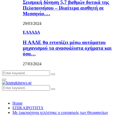
Σεισμική δόνηση 5,7 βαθμών δυτικά της
Πελοποννήσου – Ιδιαίτερα αισθητή σε
Μεσσηνία,…
29/03/2024
ΕΛΛΑΔΑ
Η ΑΑΔΕ θα εντοπίζει μέσω αυτόματου
μηχανισμού τα ανασφάλιστα οχήματα και
όσα…
27/03/2024
Search
Search
for:
Primary
Menu
Search
Search
for:
Home
ΕΠΙΚΑΙΡΟΤΗΤΑ
Με λαμπρότητα τελέστηκε ο εορτασμός των Θεοφανείων