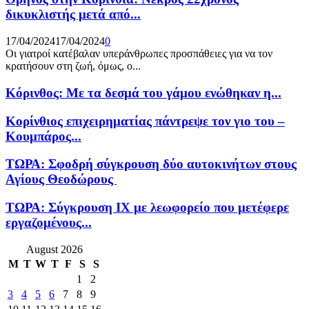
δικυκλιστής μετά από...
17/04/2024
17/04/2024
0
Οι γιατροί κατέβαλαν υπεράνθρωπες προσπάθειες για να τον
κρατήσουν στη ζωή, όμως, ο...
Κόρινθος: Με τα δεσμά του γάμου ενώθηκαν η...
Κορίνθιος επιχειρηματίας πάντρεψε τον γιο του –
Κουμπάρος...
ΤΩΡΑ: Σφοδρή σύγκρουση δύο αυτοκινήτων στους
Αγίους Θεοδώρους
ΤΩΡΑ: Σύγκρουση ΙΧ με λεωφορείο που μετέφερε
εργαζομένους...
August 2026
M
T
W
T
F
S
S
1
2
3
4
5
6
7
8
9