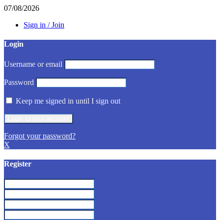
07/08/2026
Sign in / Join
Login
Username or email
Password
Keep me signed in until I sign out
Forgot your password?
X
Register