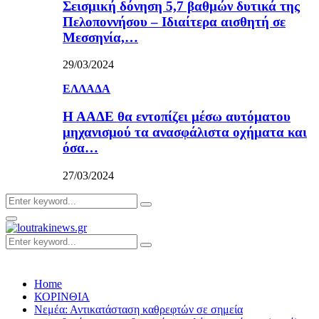
Σεισμική δόνηση 5,7 βαθμών δυτικά της
Πελοποννήσου – Ιδιαίτερα αισθητή σε
Μεσσηνία,…
29/03/2024
ΕΛΛΑΔΑ
Η ΑΑΔΕ θα εντοπίζει μέσω αυτόματου
μηχανισμού τα ανασφάλιστα οχήματα και
όσα…
27/03/2024
Search
Search
for:
Primary
Menu
Search
Search
for:
Home
ΚΟΡΙΝΘΙΑ
Νεμέα: Αντικατάσταση καθρεφτών σε σημεία