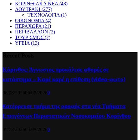
ΚΟΡΙΝΘΙΑΚΑ ΝΕΑ
(48)
ΛΟΥΤΡΑΚΙ
(277)
ΤΕΧΝΟΛΟΓΙΑ
(1)
ΟΙΚΟΝΟΜΙΑ
(4)
ΠΕΡΑΧΩΡΑ
(21)
ΠΕΡΙΒΑΛΛΟΝ
(2)
ΤΟΥΡΙΣΜΟΣ
(2)
ΥΓΕΙΑ
(13)
Recent Posts
Κόρινθος: Άγνωστος προκάλεσε φθορές σε
κατάστημα – Καρέ καρέ η επίθεση (video-φωτο)
06/08/2026
06/08/2026
0
Kατέρρευσε τμήμα της οροφής στα νέα Τμήματα
Επειγόντων Περιστατικών Νοσοκομείου Κορίνθου
05/08/2026
05/08/2026
0