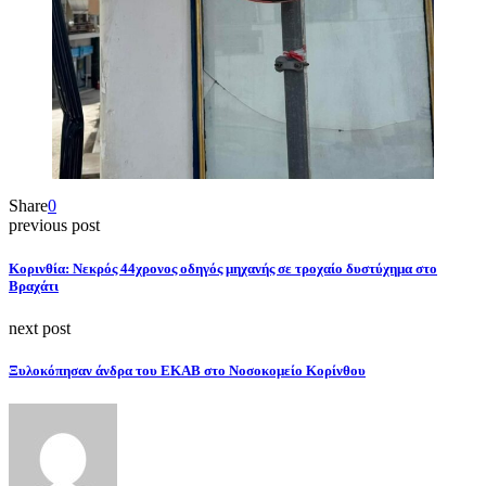
Share
0
previous post
Κορινθία: Νεκρός 44χρονος οδηγός μηχανής σε τροχαίο δυστύχημα στο
Βραχάτι
next post
Ξυλοκόπησαν άνδρα του ΕΚΑΒ στο Νοσοκομείο Κορίνθου