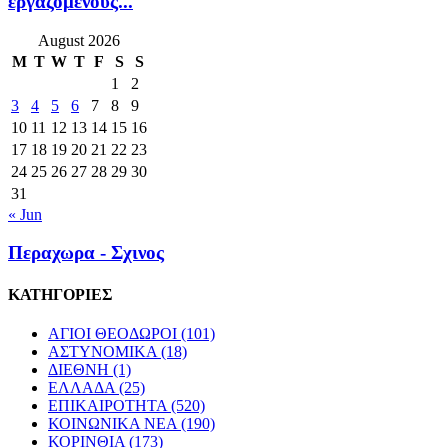
εργαζομένους...
August 2026
M
T
W
T
F
S
S
1
2
3
4
5
6
7
8
9
10
11
12
13
14
15
16
17
18
19
20
21
22
23
24
25
26
27
28
29
30
31
« Jun
Περαχωρα - Σχινος
ΚΑΤΗΓΟΡΙΕΣ
ΑΓΙΟΙ ΘΕΟΔΩΡΟΙ
(101)
ΑΣΤΥΝΟΜΙΚΑ
(18)
ΔΙΕΘΝΗ
(1)
ΕΛΛΑΔΑ
(25)
ΕΠΙΚΑΙΡΟΤΗΤΑ
(520)
ΚΟΙΝΩΝΙΚΑ ΝΕΑ
(190)
ΚΟΡΙΝΘΙΑ
(173)