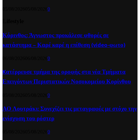
05/08/2026
05/08/2026
0
Lifestyle
Κόρινθος: Άγνωστος προκάλεσε φθορές σε
κατάστημα – Καρέ καρέ η επίθεση (video-φωτο)
06/08/2026
06/08/2026
0
Kατέρρευσε τμήμα της οροφής στα νέα Τμήματα
Επειγόντων Περιστατικών Νοσοκομείου Κορίνθου
05/08/2026
05/08/2026
0
ΑΟ Λουτράκι: Συνεχίζει τις μεταγραφές με στόχο την
ενίσχυση του ρόστερ
05/08/2026
05/08/2026
0