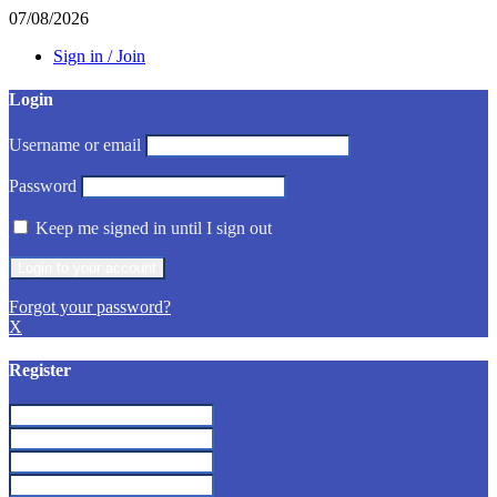
07/08/2026
Sign in / Join
Login
Username or email
Password
Keep me signed in until I sign out
Forgot your password?
X
Register