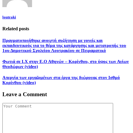
loutraki
Related posts
Πραγματοποιήθηκε ανοιχτή συζήτηση με γονείς και
εκπαιδευτικούς για το θέμα της κατάργησης και μετατροπής του
1ου Δημοτικού Σχολείου Λουτρακίου σε Πειραματικό
Φωτιά σε Ι.Χ στην Ε.Ο Αθηνών – Κορίνθου, στο ύψος των Αγίων
Θεοδώρων (video)
Απεργία των εργαζομένων στα έργα της διώρυγας στον Ισθμό
Κορίνθου (video)
Leave a Comment