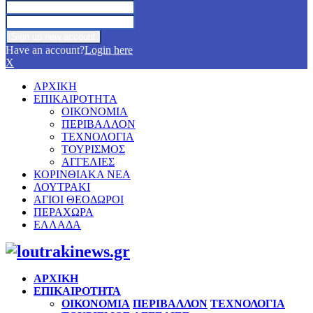
Have an account?
Login here
X
ΑΡΧΙΚΗ
ΕΠΙΚΑΙΡΟΤΗΤΑ
ΟΙΚΟΝΟΜΙΑ
ΠΕΡΙΒΑΛΛΟΝ
ΤΕΧΝΟΛΟΓΙΑ
ΤΟΥΡΙΣΜΟΣ
ΑΓΓΕΛΙΕΣ
ΚΟΡΙΝΘΙΑΚΑ ΝΕΑ
ΛΟΥΤΡΑΚΙ
ΑΓΙΟΙ ΘΕΟΔΩΡΟΙ
ΠΕΡΑΧΩΡΑ
ΕΛΛΑΔΑ
Facebook
Twitter
Instagram
Pinterest
Youtube
ΑΡΧΙΚΗ
ΕΠΙΚΑΙΡΟΤΗΤΑ
ΟΙΚΟΝΟΜΙΑ
ΠΕΡΙΒΑΛΛΟΝ
ΤΕΧΝΟΛΟΓΙΑ