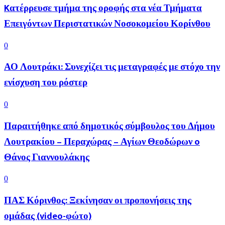
Kατέρρευσε τμήμα της οροφής στα νέα Τμήματα
Επειγόντων Περιστατικών Νοσοκομείου Κορίνθου
0
ΑΟ Λουτράκι: Συνεχίζει τις μεταγραφές με στόχο την
ενίσχυση του ρόστερ
0
Παραιτήθηκε από δημοτικός σύμβουλος του Δήμου
Λουτρακίου – Περαχώρας – Αγίων Θεοδώρων o
Θάνος Γιαννουλάκης
0
ΠΑΣ Κόρινθος: Ξεκίνησαν οι προπονήσεις της
ομάδας (video-φώτο)