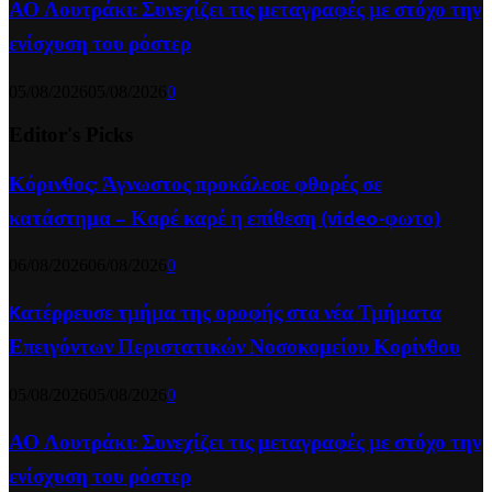
ΑΟ Λουτράκι: Συνεχίζει τις μεταγραφές με στόχο την
ενίσχυση του ρόστερ
05/08/2026
05/08/2026
0
Editor's Picks
Κόρινθος: Άγνωστος προκάλεσε φθορές σε
κατάστημα – Καρέ καρέ η επίθεση (video-φωτο)
06/08/2026
06/08/2026
0
Kατέρρευσε τμήμα της οροφής στα νέα Τμήματα
Επειγόντων Περιστατικών Νοσοκομείου Κορίνθου
05/08/2026
05/08/2026
0
ΑΟ Λουτράκι: Συνεχίζει τις μεταγραφές με στόχο την
ενίσχυση του ρόστερ