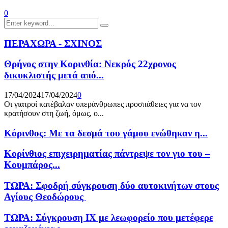
0
Search
Search
for:
ΠΕΡΑΧΩΡΑ - ΣΧΙΝΟΣ
Θρήνος στην Κορινθία: Νεκρός 22χρονος
δικυκλιστής μετά από...
17/04/2024
17/04/2024
0
Οι γιατροί κατέβαλαν υπεράνθρωπες προσπάθειες για να τον
κρατήσουν στη ζωή, όμως, ο...
Κόρινθος: Με τα δεσμά του γάμου ενώθηκαν η...
Κορίνθιος επιχειρηματίας πάντρεψε τον γιο του –
Κουμπάρος...
ΤΩΡΑ: Σφοδρή σύγκρουση δύο αυτοκινήτων στους
Αγίους Θεοδώρους
ΤΩΡΑ: Σύγκρουση ΙΧ με λεωφορείο που μετέφερε