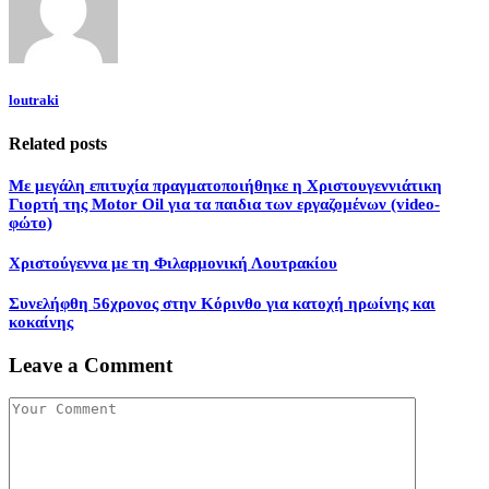
loutraki
Related posts
Με μεγάλη επιτυχία πραγματοποιήθηκε η Χριστουγεννιάτικη
Γιορτή της Motor Oil για τα παιδια των εργαζομένων (video-
φώτο)
Χριστούγεννα με τη Φιλαρμονική Λουτρακίου
Συνελήφθη 56χρονος στην Κόρινθο για κατοχή ηρωίνης και
κοκαίνης
Leave a Comment