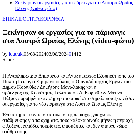
Ξεκίνησαν οι εργασίες για το πάρκινγκ στα Λουτρά Ωραίας
Ελένης (video-φώτο)
ΕΠΙΚΑΙΡΟΤΗΤΑ
ΚΟΡΙΝΘΙΑ
Ξεκίνησαν οι εργασίες για το πάρκινγκ
στα Λουτρά Ωραίας Ελένης (video-φώτο)
by
loutraki
03/08/2024
03/08/2024
0
1412
Share
1
H Αναπληρώτρια Δημάρχου και Αντιδήμαρχος Εξυπηρέτησης του
Πολίτη Γεωργία Στριμενοπούλου, o O αντιδήμαρχος Εργων του
Δήμου Κορινθίων Δημήτρης Μανωλάκης και η
πρόεδρος της Κοινότητας Γαλατακίου Δ. Κορινθίων Ματίνα
Πάξου, παραβρέθηκαν σήμερα το πρωί στο σημείο που ξεκινήσαν
οι εργασίες για το νέο πάρκινγκ στα Λουτρά Ωραίας Ελένης.
Ένα αίτημα ετών των κατοίκων της περιοχής για χώρος
στάθμευσης για τα οχήματα, τους καλοκαιρινούς μήνες η περιοχή
φιλοξενεί χιλιάδες τουρίστες, επισκέπτες και δεν υπήρχε χώρο
στάθμευσης.