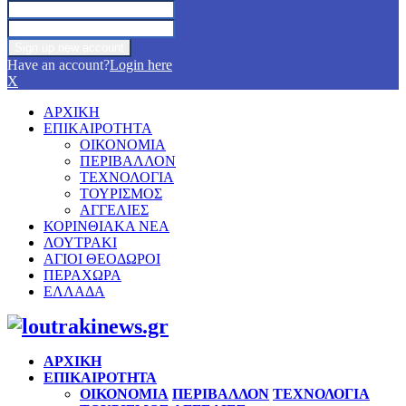
Have an account?
Login here
X
ΑΡΧΙΚΗ
ΕΠΙΚΑΙΡΟΤΗΤΑ
ΟΙΚΟΝΟΜΙΑ
ΠΕΡΙΒΑΛΛΟΝ
ΤΕΧΝΟΛΟΓΙΑ
ΤΟΥΡΙΣΜΟΣ
ΑΓΓΕΛΙΕΣ
ΚΟΡΙΝΘΙΑΚΑ ΝΕΑ
ΛΟΥΤΡΑΚΙ
ΑΓΙΟΙ ΘΕΟΔΩΡΟΙ
ΠΕΡΑΧΩΡΑ
ΕΛΛΑΔΑ
Facebook
Twitter
Instagram
Pinterest
Youtube
ΑΡΧΙΚΗ
ΕΠΙΚΑΙΡΟΤΗΤΑ
ΟΙΚΟΝΟΜΙΑ
ΠΕΡΙΒΑΛΛΟΝ
ΤΕΧΝΟΛΟΓΙΑ