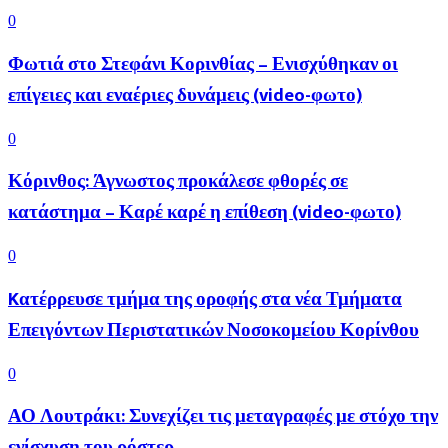
0
Φωτιά στο Στεφάνι Κορινθίας – Ενισχύθηκαν οι
επίγειες και εναέριες δυνάμεις (video-φωτο)
0
Κόρινθος: Άγνωστος προκάλεσε φθορές σε
κατάστημα – Καρέ καρέ η επίθεση (video-φωτο)
0
Kατέρρευσε τμήμα της οροφής στα νέα Τμήματα
Επειγόντων Περιστατικών Νοσοκομείου Κορίνθου
0
ΑΟ Λουτράκι: Συνεχίζει τις μεταγραφές με στόχο την
ενίσχυση του ρόστερ