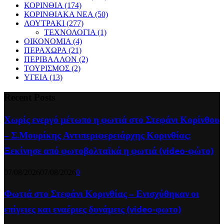
ΚΟΡΙΝΘΙΑ
(174)
ΚΟΡΙΝΘΙΑΚΑ ΝΕΑ
(50)
ΛΟΥΤΡΑΚΙ
(277)
ΤΕΧΝΟΛΟΓΙΑ
(1)
ΟΙΚΟΝΟΜΙΑ
(4)
ΠΕΡΑΧΩΡΑ
(21)
ΠΕΡΙΒΑΛΛΟΝ
(2)
ΤΟΥΡΙΣΜΟΣ
(2)
ΥΓΕΙΑ
(13)
Recent Posts
Χωρίς ενεργό μέτωπο η φωτιά στο Στεφάνι Κορίνθου
– Σ.Μουρίκης Αντιπεριφερειάρχης Κορινθίας:
Ξεκίνησε από φωτοβολταϊκά η φωτιά (video-φώτο)
07/08/2026
07/08/2026
0
Φωτιά στο Στεφάνι Κορινθίας – Ενισχύθηκαν οι
επίγειες και εναέριες δυνάμεις (video-φωτο)