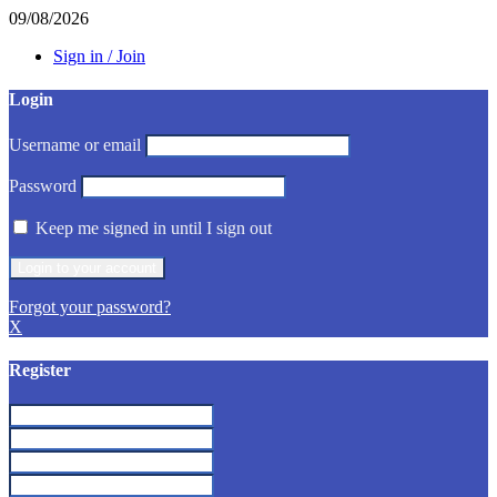
09/08/2026
Sign in / Join
Login
Username or email
Password
Keep me signed in until I sign out
Forgot your password?
X
Register