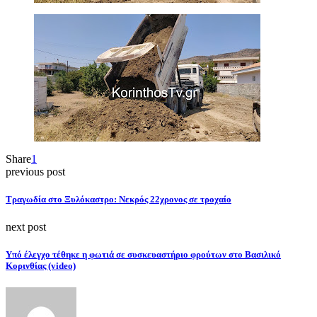
Share
1
previous post
Τραγωδία στο Ξυλόκαστρο: Νεκρός 22χρονος σε τροχαίο
next post
Yπό έλεγχο τέθηκε η φωτιά σε συσκευαστήριο φρούτων στο Βασιλικό
Κορινθίας (video)