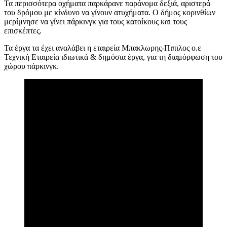
Τα περισσότερα οχήματα παρκάρανε παράνομα δεξιά, αριστερά
του δρόμου με κίνδυνο να γίνουν ατυχήματα. Ο δήμος κορινθίων
μερίμνησε να γίνει πάρκινγκ για τους κατοίκους και τους
επισκέπτες.
Τα έργα τα έχει αναλάβει η εταιρεία Μπακλωρης-Πιπιλος ο.ε
Τεχνική Εταιρεία ιδιωτικά & δημόσια έργα, για τη διαμόρφωση του
χώρου πάρκινγκ.