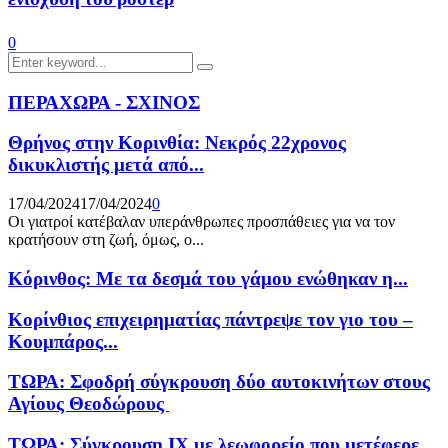
0
Search
Search
for:
ΠΕΡΑΧΩΡΑ - ΣΧΙΝΟΣ
Θρήνος στην Κορινθία: Νεκρός 22χρονος
δικυκλιστής μετά από...
17/04/2024
17/04/2024
0
Οι γιατροί κατέβαλαν υπεράνθρωπες προσπάθειες για να τον
κρατήσουν στη ζωή, όμως, ο...
Κόρινθος: Με τα δεσμά του γάμου ενώθηκαν η...
Κορίνθιος επιχειρηματίας πάντρεψε τον γιο του –
Κουμπάρος...
ΤΩΡΑ: Σφοδρή σύγκρουση δύο αυτοκινήτων στους
Αγίους Θεοδώρους
ΤΩΡΑ: Σύγκρουση ΙΧ με λεωφορείο που μετέφερε