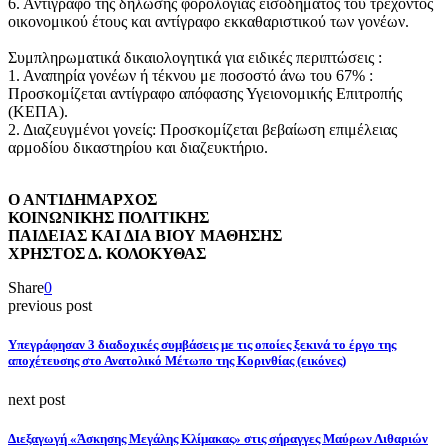
6. Αντίγραφο της δήλωσης φορολογίας εισοδήματος του τρέχοντος
οικονομικού έτους και αντίγραφο εκκαθαριστικού των γονέων.
Συμπληρωματικά δικαιολογητικά για ειδικές περιπτώσεις :
1. Αναπηρία γονέων ή τέκνου με ποσοστό άνω του 67% :
Προσκομίζεται αντίγραφο απόφασης Υγειονομικής Επιτροπής
(ΚΕΠΑ).
2. Διαζευγμένοι γονείς: Προσκομίζεται βεβαίωση επιμέλειας
αρμοδίου δικαστηρίου και διαζευκτήριο.
Ο ΑΝΤΙΔΗΜΑΡΧΟΣ
ΚΟΙΝΩΝΙΚΗΣ ΠΟΛΙΤΙΚΗΣ
ΠΑΙΔΕΙΑΣ ΚΑΙ ΔΙΑ ΒΙΟΥ ΜΑΘΗΣΗΣ
ΧΡΗΣΤΟΣ Δ. ΚΟΛΟΚΥΘΑΣ
Share
0
previous post
Υπεγράφησαν 3 διαδοχικές συμβάσεις με τις οποίες ξεκινά το έργο της
αποχέτευσης στο Ανατολικό Μέτωπο της Κορινθίας (εικόνες)
next post
Διεξαγωγή «Άσκησης Μεγάλης Κλίμακας» στις σήραγγες Μαύρων Λιθαριών