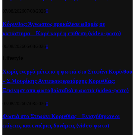
07/08/2026
07/08/2026
0
Κόρινθος: Άγνωστος προκάλεσε φθορές σε
κατάστημα – Καρέ καρέ η επίθεση (video-φωτο)
06/08/2026
06/08/2026
0
Lifestyle
Χωρίς ενεργό μέτωπο η φωτιά στο Στεφάνι Κορίνθου
– Σ.Μουρίκης Αντιπεριφερειάρχης Κορινθίας:
Ξεκίνησε από φωτοβολταϊκά η φωτιά (video-φώτο)
07/08/2026
07/08/2026
0
Φωτιά στο Στεφάνι Κορινθίας – Ενισχύθηκαν οι
επίγειες και εναέριες δυνάμεις (video-φωτο)