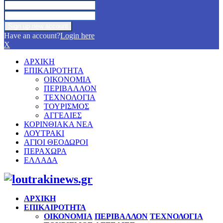
Have an account?
Login here
X
ΑΡΧΙΚΗ
ΕΠΙΚΑΙΡΟΤΗΤΑ
ΟΙΚΟΝΟΜΙΑ
ΠΕΡΙΒΑΛΛΟΝ
ΤΕΧΝΟΛΟΓΙΑ
ΤΟΥΡΙΣΜΟΣ
ΑΓΓΕΛΙΕΣ
ΚΟΡΙΝΘΙΑΚΑ ΝΕΑ
ΛΟΥΤΡΑΚΙ
ΑΓΙΟΙ ΘΕΟΔΩΡΟΙ
ΠΕΡΑΧΩΡΑ
ΕΛΛΑΔΑ
Facebook
Twitter
Instagram
Pinterest
Youtube
ΑΡΧΙΚΗ
ΕΠΙΚΑΙΡΟΤΗΤΑ
ΟΙΚΟΝΟΜΙΑ
ΠΕΡΙΒΑΛΛΟΝ
ΤΕΧΝΟΛΟΓΙΑ