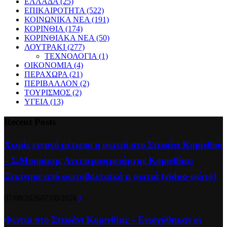
ΕΛΛΑΔΑ
(25)
ΕΠΙΚΑΙΡΟΤΗΤΑ
(522)
ΚΟΙΝΩΝΙΚΑ ΝΕΑ
(191)
ΚΟΡΙΝΘΙΑ
(174)
ΚΟΡΙΝΘΙΑΚΑ ΝΕΑ
(50)
ΛΟΥΤΡΑΚΙ
(277)
ΤΕΧΝΟΛΟΓΙΑ
(1)
ΟΙΚΟΝΟΜΙΑ
(4)
ΠΕΡΑΧΩΡΑ
(21)
ΠΕΡΙΒΑΛΛΟΝ
(2)
ΤΟΥΡΙΣΜΟΣ
(2)
ΥΓΕΙΑ
(13)
Recent Posts
Χωρίς ενεργό μέτωπο η φωτιά στο Στεφάνι Κορίνθου
– Σ.Μουρίκης Αντιπεριφερειάρχης Κορινθίας:
Ξεκίνησε από φωτοβολταϊκά η φωτιά (video-φώτο)
07/08/2026
07/08/2026
0
Φωτιά στο Στεφάνι Κορινθίας – Ενισχύθηκαν οι