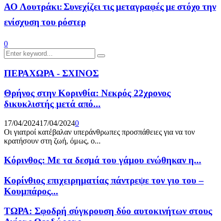
ΑΟ Λουτράκι: Συνεχίζει τις μεταγραφές με στόχο την
ενίσχυση του ρόστερ
0
Search
Search
for:
ΠΕΡΑΧΩΡΑ - ΣΧΙΝΟΣ
Θρήνος στην Κορινθία: Νεκρός 22χρονος
δικυκλιστής μετά από...
17/04/2024
17/04/2024
0
Οι γιατροί κατέβαλαν υπεράνθρωπες προσπάθειες για να τον
κρατήσουν στη ζωή, όμως, ο...
Κόρινθος: Με τα δεσμά του γάμου ενώθηκαν η...
Κορίνθιος επιχειρηματίας πάντρεψε τον γιο του –
Κουμπάρος...
ΤΩΡΑ: Σφοδρή σύγκρουση δύο αυτοκινήτων στους