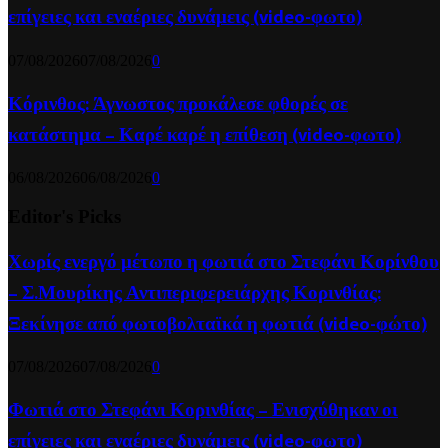
επίγειες και εναέριες δυνάμεις (video-φωτο)
07/08/2026
07/08/2026
0
Κόρινθος: Άγνωστος προκάλεσε φθορές σε
κατάστημα – Καρέ καρέ η επίθεση (video-φωτο)
06/08/2026
06/08/2026
0
Editor's Picks
Χωρίς ενεργό μέτωπο η φωτιά στο Στεφάνι Κορίνθου
– Σ.Μουρίκης Αντιπεριφερειάρχης Κορινθίας:
Ξεκίνησε από φωτοβολταϊκά η φωτιά (video-φώτο)
07/08/2026
07/08/2026
0
Φωτιά στο Στεφάνι Κορινθίας – Ενισχύθηκαν οι
επίγειες και εναέριες δυνάμεις (video-φωτο)