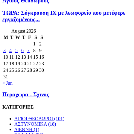
Αγίους Θεοδώρους
ΤΩΡΑ: Σύγκρουση ΙΧ με λεωφορείο που μετέφερε
εργαζομένους...
August 2026
M
T
W
T
F
S
S
1
2
3
4
5
6
7
8
9
10
11
12
13
14
15
16
17
18
19
20
21
22
23
24
25
26
27
28
29
30
31
« Jun
Περαχωρα - Σχινος
ΚΑΤΗΓΟΡΙΕΣ
ΑΓΙΟΙ ΘΕΟΔΩΡΟΙ
(101)
ΑΣΤΥΝΟΜΙΚΑ
(18)
ΔΙΕΘΝΗ
(1)