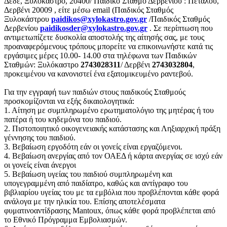
Δέδε, Ξυλόκαστρο, 20400/ Παιδικό Σταθμό Δερβενίου : Πεταλού,
Δερβένι 20009 , είτε μέσω email (Παιδικός Σταθμός
Ξυλοκάστρου
paidikos@xylokastro.gov.gr
/Παιδικός Σταθμός
Δερβενίου
paidikosder@xylokastro.gov.gr
. Σε περίπτωση που
αντιμετωπίζετε δυσκολία αποστολής της αίτησής σας, με τους
προαναφερόμενους τρόπους μπορείτε να επικοινωνήστε κατά τις
εργάσιμες μέρες 10.00- 14.00 στα τηλέφωνα των Παιδικών
Σταθμών: Ξυλόκαστρο
2743028311
/ Δερβένι
2743032804
,
προκειμένου να κανονιστεί ένα εξατομικευμένο ραντεβού.
Για την εγγραφή των παιδιών στους παιδικούς Σταθμούς
προσκομίζονται να εξής δικαιολογητικά:
1. Αίτηση με συμπληρωμένο ερωτηματολόγιο της μητέρας ή του
πατέρα ή του κηδεμόνα του παιδιού.
2. Πιστοποιητικό οικογενειακής κατάστασης και Ληξιαρχική πράξη
γέννησης του παιδιού.
3. Βεβαίωση εργοδότη εάν οι γονείς είναι εργαζόμενοι.
4. Βεβαίωση ανεργίας από τον ΟΑΕΔ ή κάρτα ανεργίας σε ισχύ εάν
οι γονείς είναι άνεργοι
5. Βεβαίωση υγείας του παιδιού συμπληρωμένη και
υπογεγραμμένη από παιδίατρο, καθώς και αντίγραφο του
βιβλιαρίου υγείας του με τα εμβόλια που προβλέπονται κάθε φορά
ανάλογα με την ηλικία του. Επίσης αποτελέσματα
φυματινοαντίδρασης Mantoux, όπως κάθε φορά προβλέπεται από
το Εθνικό Πρόγραμμα Εμβολιασμών.