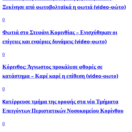
Ξεκίνησε από φωτοβολταϊκά η φωτιά (video-φώτο)
0
Φωτιά στο Στεφάνι Κορινθίας – Ενισχύθηκαν οι
επίγειες και εναέριες δυνάμεις (video-φωτο)
0
Κόρινθος: Άγνωστος προκάλεσε φθορές σε
κατάστημα – Καρέ καρέ η επίθεση (video-φωτο)
0
Kατέρρευσε τμήμα της οροφής στα νέα Τμήματα
Επειγόντων Περιστατικών Νοσοκομείου Κορίνθου
0