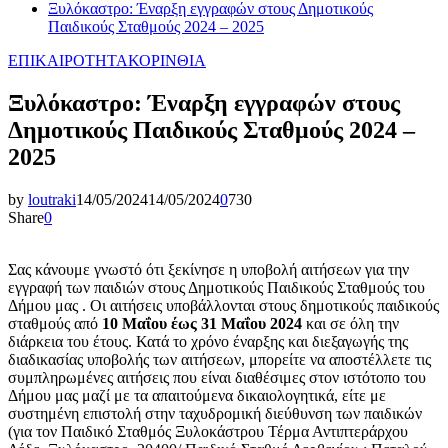
Ξυλόκαστρο: Έναρξη εγγραφών στους Δημοτικούς
Παιδικούς Σταθμούς 2024 – 2025
ΕΠΙΚΑΙΡΟΤΗΤΑ
ΚΟΡΙΝΘΙΑ
Ξυλόκαστρο: Έναρξη εγγραφών στους
Δημοτικούς Παιδικούς Σταθμούς 2024 –
2025
by
loutraki
14/05/2024
14/05/2024
0
730
Share
0
Σας κάνουμε γνωστό ότι ξεκίνησε η υποβολή αιτήσεων για την
εγγραφή των παιδιών στους Δημοτικούς Παιδικούς Σταθμούς του
Δήμου μας . Οι αιτήσεις υποβάλλονται στους δημοτικούς παιδικούς
σταθμούς από
10 Μαΐου έως 31 Μαΐου 2024
και σε όλη την
διάρκεια του έτους. Κατά το χρόνο έναρξης και διεξαγωγής της
διαδικασίας υποβολής των αιτήσεων, μπορείτε να αποστέλλετε τις
συμπληρωμένες αιτήσεις που είναι διαθέσιμες στον ιστότοπο του
Δήμου μας μαζί με τα απαιτούμενα δικαιολογητικά, είτε με
συστημένη επιστολή στην ταχυδρομική διεύθυνση των παιδικών
(για τον Παιδικό Σταθμός Ξυλοκάστρου Τέρμα Αντιπτεράρχου