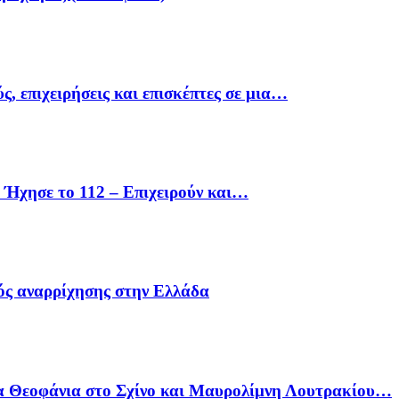
ς, επιχειρήσεις και επισκέπτες σε μια…
Ήχησε το 112 – Επιχειρούν και…
ός αναρρίχησης στην Ελλάδα
α Θεοφάνια στο Σχίνο και Μαυρολίμνη Λουτρακίου…