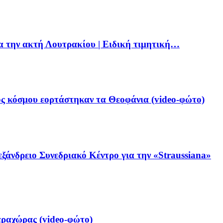
ια την ακτή Λουτρακίου | Ειδική τιμητική…
ς κόσμου εορτάστηκαν τα Θεοφάνια (video-φώτο)
ξάνδρειο Συνεδριακό Κέντρο για την «Straussiana»
ραχώρας (video-φώτο)