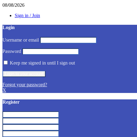
08/08/2026
Sign in / Join
Login
Username or email
Password
Keep me signed in until I sign out
Forgot your password?
X
Register