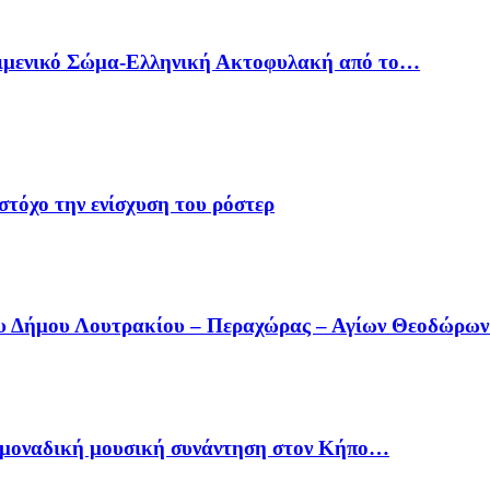
Λιμενικό Σώμα-Ελληνική Ακτοφυλακή από το…
στόχο την ενίσχυση του ρόστερ
ου Δήμου Λουτρακίου – Περαχώρας – Αγίων Θεοδώρω
ία μοναδική μουσική συνάντηση στον Κήπο…