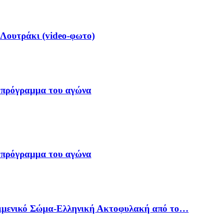
 Λουτράκι (video-φωτο)
 πρόγραμμα του αγώνα
 πρόγραμμα του αγώνα
Λιμενικό Σώμα-Ελληνική Ακτοφυλακή από το…