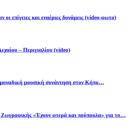
 οι επίγειες και εναέριες δυνάμεις (video-φωτο)
αίου – Περιγιαλίου (video)
ία μοναδική μουσική συνάντηση στον Κήπο…
ό Ζωγραφικής «Έχουν φτερά και πούπουλα» για το…