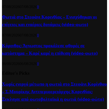
07/08/2026
07/08/2026
0
Φωτιά στο Στεφάνι Κορινθίας – Ενισχύθηκαν οι
επίγειες και εναέριες δυνάμεις (video-φωτο)
07/08/2026
07/08/2026
0
Κόρινθος: Άγνωστος προκάλεσε φθορές σε
κατάστημα – Καρέ καρέ η επίθεση (video-φωτο)
06/08/2026
06/08/2026
0
Editor's Picks
Χωρίς ενεργό μέτωπο η φωτιά στο Στεφάνι Κορίνθου
– Σ.Μουρίκης Αντιπεριφερειάρχης Κορινθίας:
Ξεκίνησε από φωτοβολταϊκά η φωτιά (video-φώτο)