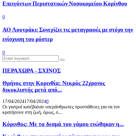
Επειγόντων Περιστατικών Νοσοκομείου Κορίνθου
0
ΑΟ Λουτράκι: Συνεχίζει τις μεταγραφές με στόχο την
ενίσχυση του ρόστερ
0
Search
Search
for:
ΠΕΡΑΧΩΡΑ - ΣΧΙΝΟΣ
Θρήνος στην Κορινθία: Νεκρός 22χρονος
δικυκλιστής μετά από...
17/04/2024
17/04/2024
0
Οι γιατροί κατέβαλαν υπεράνθρωπες προσπάθειες για να τον
κρατήσουν στη ζωή, όμως, ο...
Κόρινθος: Με τα δεσμά του γάμου ενώθηκαν η...