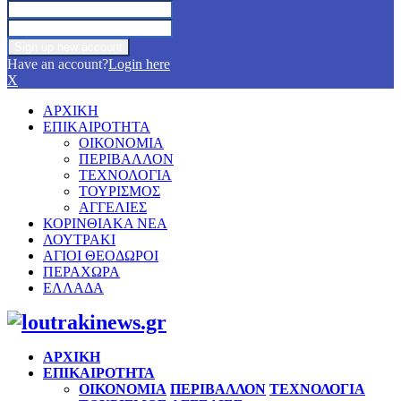
Have an account?
Login here
X
ΑΡΧΙΚΗ
ΕΠΙΚΑΙΡΟΤΗΤΑ
ΟΙΚΟΝΟΜΙΑ
ΠΕΡΙΒΑΛΛΟΝ
ΤΕΧΝΟΛΟΓΙΑ
ΤΟΥΡΙΣΜΟΣ
ΑΓΓΕΛΙΕΣ
ΚΟΡΙΝΘΙΑΚΑ ΝΕΑ
ΛΟΥΤΡΑΚΙ
ΑΓΙΟΙ ΘΕΟΔΩΡΟΙ
ΠΕΡΑΧΩΡΑ
ΕΛΛΑΔΑ
Facebook
Twitter
Instagram
Pinterest
Youtube
ΑΡΧΙΚΗ
ΕΠΙΚΑΙΡΟΤΗΤΑ
ΟΙΚΟΝΟΜΙΑ
ΠΕΡΙΒΑΛΛΟΝ
ΤΕΧΝΟΛΟΓΙΑ