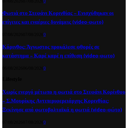
07/08/2026
07/08/2026
0
Φωτιά στο Στεφάνι Κορινθίας – Ενισχύθηκαν οι
επίγειες και εναέριες δυνάμεις (video-φωτο)
07/08/2026
07/08/2026
0
Κόρινθος: Άγνωστος προκάλεσε φθορές σε
κατάστημα – Καρέ καρέ η επίθεση (video-φωτο)
06/08/2026
06/08/2026
0
Lifestyle
Χωρίς ενεργό μέτωπο η φωτιά στο Στεφάνι Κορίνθου
– Σ.Μουρίκης Αντιπεριφερειάρχης Κορινθίας:
Ξεκίνησε από φωτοβολταϊκά η φωτιά (video-φώτο)
07/08/2026
07/08/2026
0