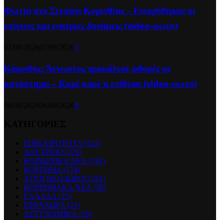
Φωτιά στο Στεφάνι Κορινθίας – Ενισχύθηκαν οι
επίγειες και εναέριες δυνάμεις (video-φωτο)
07/08/2026
07/08/2026
0
Κόρινθος: Άγνωστος προκάλεσε φθορές σε
κατάστημα – Καρέ καρέ η επίθεση (video-φωτο)
06/08/2026
06/08/2026
0
ΚΑΤΗΓΟΡΙΕΣ
ΕΠΙΚΑΙΡΟΤΗΤΑ
(522)
ΛΟΥΤΡΑΚΙ
(276)
ΚΟΙΝΩΝΙΚΑ ΝΕΑ
(191)
ΚΟΡΙΝΘΙΑ
(174)
ΑΓΙΟΙ ΘΕΟΔΩΡΟΙ
(101)
ΚΟΡΙΝΘΙΑΚΑ ΝΕΑ
(50)
ΕΛΛΑΔΑ
(25)
ΠΕΡΑΧΩΡΑ
(21)
ΑΣΤΥΝΟΜΙΚΑ
(18)