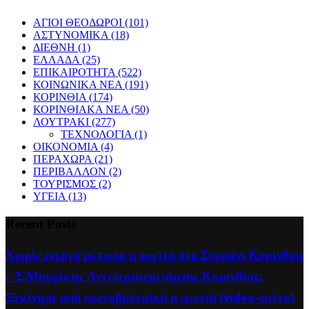
ΑΓΙΟΙ ΘΕΟΔΩΡΟΙ
(101)
ΑΣΤΥΝΟΜΙΚΑ
(18)
ΔΙΕΘΝΗ
(1)
ΕΛΛΑΔΑ
(25)
ΕΠΙΚΑΙΡΟΤΗΤΑ
(522)
ΚΟΙΝΩΝΙΚΑ ΝΕΑ
(191)
ΚΟΡΙΝΘΙΑ
(174)
ΚΟΡΙΝΘΙΑΚΑ ΝΕΑ
(50)
ΛΟΥΤΡΑΚΙ
(277)
ΤΕΧΝΟΛΟΓΙΑ
(1)
ΟΙΚΟΝΟΜΙΑ
(4)
ΠΕΡΑΧΩΡΑ
(21)
ΠΕΡΙΒΑΛΛΟΝ
(2)
ΤΟΥΡΙΣΜΟΣ
(2)
ΥΓΕΙΑ
(13)
Recent Posts
Χωρίς ενεργό μέτωπο η φωτιά στο Στεφάνι Κορίνθου
– Σ.Μουρίκης Αντιπεριφερειάρχης Κορινθίας:
Ξεκίνησε από φωτοβολταϊκά η φωτιά (video-φώτο)