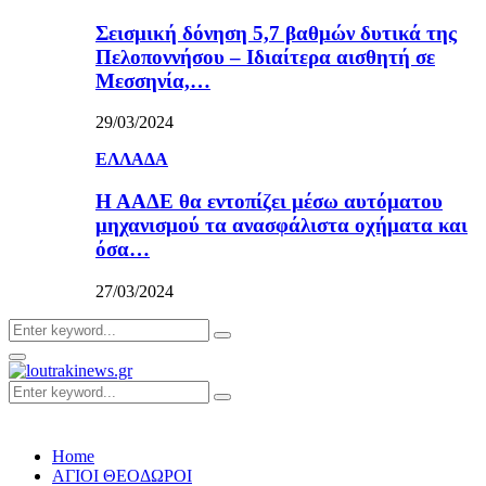
Σεισμική δόνηση 5,7 βαθμών δυτικά της
Πελοποννήσου – Ιδιαίτερα αισθητή σε
Μεσσηνία,…
29/03/2024
ΕΛΛΑΔΑ
Η ΑΑΔΕ θα εντοπίζει μέσω αυτόματου
μηχανισμού τα ανασφάλιστα οχήματα και
όσα…
27/03/2024
Search
Search
for:
Primary
Menu
Search
Search
for:
Home
ΑΓΙΟΙ ΘΕΟΔΩΡΟΙ