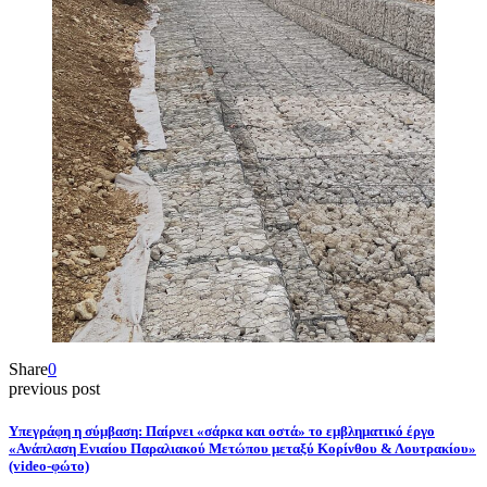
Share
0
previous post
Υπεγράφη η σύμβαση: Παίρνει «σάρκα και οστά» το εμβληματικό έργο
«Ανάπλαση Ενιαίου Παραλιακού Μετώπου μεταξύ Κορίνθου & Λουτρακίου»
(video-φώτο)