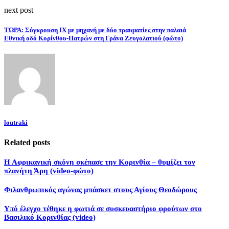
next post
ΤΩΡΑ: Σύγκρουση ΙΧ με μηχανή με δύο τραυματίες στην παλαιά
Εθνική οδό Κορίνθου-Πατρών στη Γράνα Ζευγολατιού (φώτο)
loutraki
Related posts
H Aφρικανική σκόνη σκέπασε την Κορινθία – θυμίζει τον
πλανήτη Άρη (video-φώτο)
Φιλανθρωπικός αγώνας μπάσκετ στους Αγίους Θεοδώρους
Yπό έλεγχο τέθηκε η φωτιά σε συσκευαστήριο φρούτων στο
Βασιλικό Κορινθίας (video)