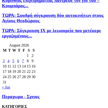
Κορίνθιος επιχειρηματίας πάντρεψε τον γιο του –
Κουμπάρος...
ΤΩΡΑ: Σφοδρή σύγκρουση δύο αυτοκινήτων στους
Αγίους Θεοδώρους
ΤΩΡΑ: Σύγκρουση ΙΧ με λεωφορείο που μετέφερε
εργαζομένους...
August 2026
M
T
W
T
F
S
S
1
2
3
4
5
6
7
8
9
10
11
12
13
14
15
16
17
18
19
20
21
22
23
24
25
26
27
28
29
30
31
« Jun
Περαχωρα - Σχινος
ΚΑΤΗΓΟΡΙΕΣ