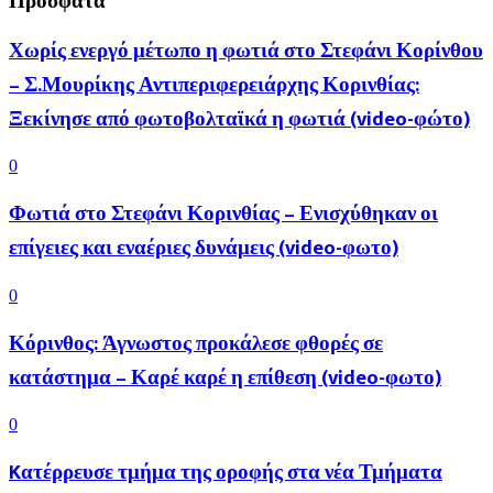
Πρόσφατα
Χωρίς ενεργό μέτωπο η φωτιά στο Στεφάνι Κορίνθου
– Σ.Μουρίκης Αντιπεριφερειάρχης Κορινθίας:
Ξεκίνησε από φωτοβολταϊκά η φωτιά (video-φώτο)
0
Φωτιά στο Στεφάνι Κορινθίας – Ενισχύθηκαν οι
επίγειες και εναέριες δυνάμεις (video-φωτο)
0
Κόρινθος: Άγνωστος προκάλεσε φθορές σε
κατάστημα – Καρέ καρέ η επίθεση (video-φωτο)
0
Kατέρρευσε τμήμα της οροφής στα νέα Τμήματα