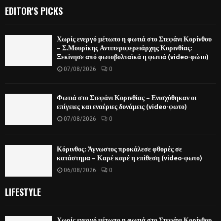
EDITOR'S PICKS
Χωρίς ενεργό μέτωπο η φωτιά στο Στεφάνι Κορίνθου
– Σ.Μουρίκης Αντιπεριφερειάρχης Κορινθίας:
Ξεκίνησε από φωτοβολταϊκά η φωτιά (video-φώτο)
07/08/2026
0
Φωτιά στο Στεφάνι Κορινθίας – Ενισχύθηκαν οι
επίγειες και εναέριες δυνάμεις (video-φωτο)
07/08/2026
0
Κόρινθος: Άγνωστος προκάλεσε φθορές σε
κατάστημα – Καρέ καρέ η επίθεση (video-φωτο)
06/08/2026
0
LIFESTYLE
Χωρίς ενεργό μέτωπο η φωτιά στο Στεφάνι Κορίνθου