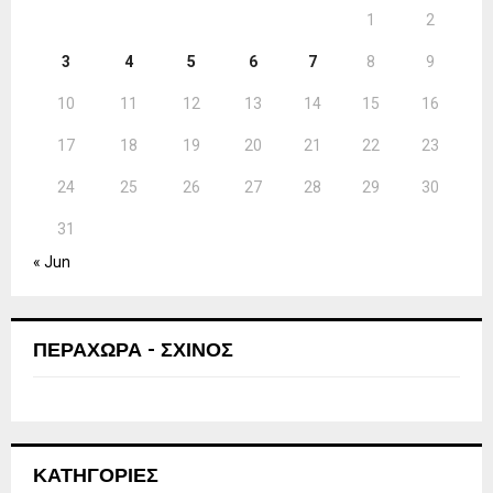
1
2
3
4
5
6
7
8
9
10
11
12
13
14
15
16
17
18
19
20
21
22
23
24
25
26
27
28
29
30
31
« Jun
ΠΕΡΑΧΩΡΑ - ΣΧΙΝΟΣ
ΚΑΤΗΓΟΡΙΕΣ