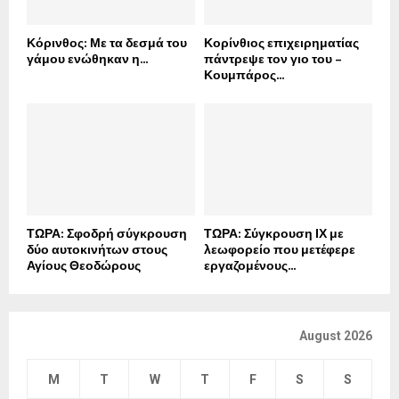
Κόρινθος: Με τα δεσμά του
Κορίνθιος επιχειρηματίας
γάμου ενώθηκαν η...
πάντρεψε τον γιο του –
Κουμπάρος...
ΤΩΡΑ: Σφοδρή σύγκρουση
ΤΩΡΑ: Σύγκρουση ΙΧ με
δύο αυτοκινήτων στους
λεωφορείο που μετέφερε
Αγίους Θεοδώρους
εργαζομένους...
August 2026
M
T
W
T
F
S
S