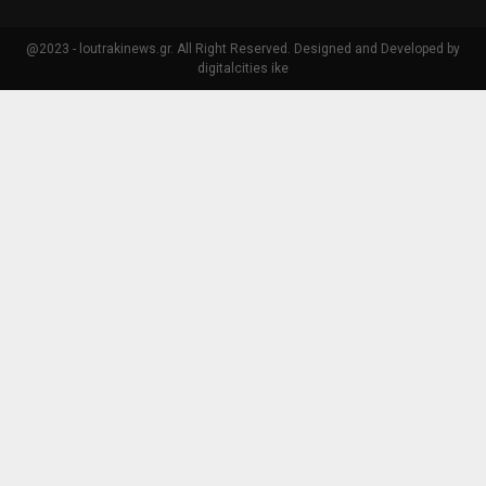
@2023 - loutrakinews.gr. All Right Reserved. Designed and Developed by
digitalcities ike