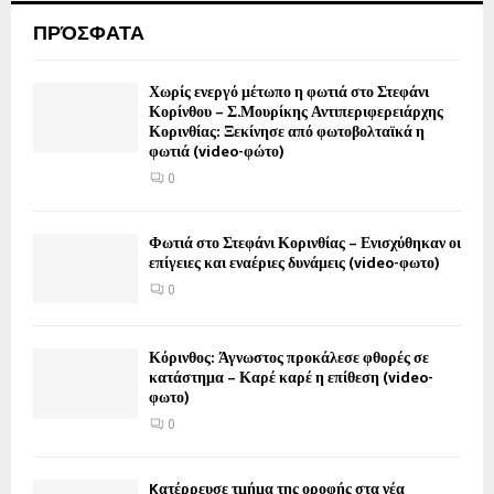
ΠΡΌΣΦΑΤΑ
Χωρίς ενεργό μέτωπο η φωτιά στο Στεφάνι
Κορίνθου – Σ.Μουρίκης Αντιπεριφερειάρχης
Κορινθίας: Ξεκίνησε από φωτοβολταϊκά η
φωτιά (video-φώτο)
0
Φωτιά στο Στεφάνι Κορινθίας – Ενισχύθηκαν οι
επίγειες και εναέριες δυνάμεις (video-φωτο)
0
Κόρινθος: Άγνωστος προκάλεσε φθορές σε
κατάστημα – Καρέ καρέ η επίθεση (video-
φωτο)
0
Kατέρρευσε τμήμα της οροφής στα νέα