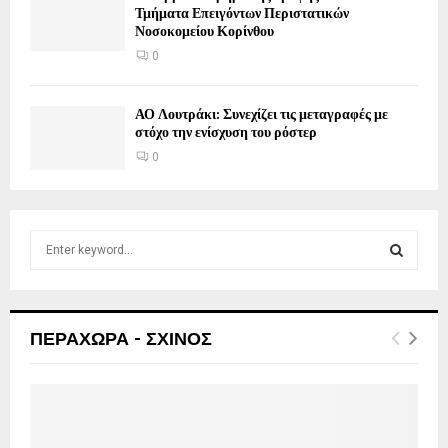
Τμήματα Επειγόντων Περιστατικών
Νοσοκομείου Κορίνθου
0
ΑΟ Λουτράκι: Συνεχίζει τις μεταγραφές με
στόχο την ενίσχυση του ρόστερ
0
S
e
a
S
r
c
E
ΠΕΡΑΧΩΡΑ - ΣΧΙΝΟΣ
h
f
A
o
r
R
: