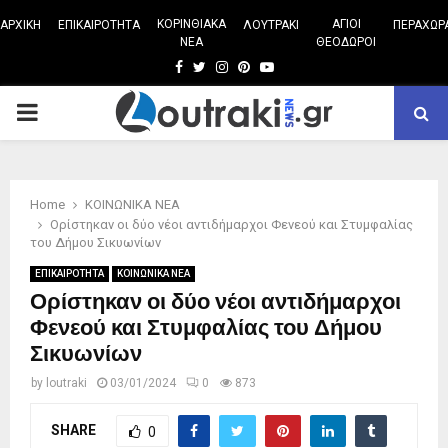
ΚΟΡΙΝΘΙΑΚΑ
ΑΓΙΟΙ
ΑΡΧΙΚΗ
ΕΠΙΚΑΙΡΟΤΗΤΑ
ΛΟΥΤΡΑΚΙ
ΠΕΡΑΧΩΡ
ΝΕΑ
ΘΕΟΔΩΡΟΙ
Facebook
Twitter
Instagram
Pinterest
Youtube
PRIMARY
MENU
Home
ΚΟΙΝΩΝΙΚΑ ΝΕΑ
Ορίστηκαν οι δύο νέοι αντιδήμαρχοι Φενεού και Στυμφαλίας
του Δήμου Σικυωνίων
ΕΠΙΚΑΙΡΟΤΗΤΑ
ΚΟΙΝΩΝΙΚΑ ΝΕΑ
Ορίστηκαν οι δύο νέοι αντιδήμαρχοι
Φενεού και Στυμφαλίας του Δήμου
Σικυωνίων
by
loutraki
03/01/2024
0
873
SHARE
0