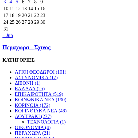
3
4
5
6
7
8
9
10
11
12
13
14
15
16
17
18
19
20
21
22
23
24
25
26
27
28
29
30
31
« Jun
Περαχωρα - Σχινος
ΚΑΤΗΓΟΡΙΕΣ
ΑΓΙΟΙ ΘΕΟΔΩΡΟΙ
(101)
ΑΣΤΥΝΟΜΙΚΑ
(17)
ΔΙΕΘΝΗ
(1)
ΕΛΛΑΔΑ
(25)
ΕΠΙΚΑΙΡΟΤΗΤΑ
(519)
ΚΟΙΝΩΝΙΚΑ ΝΕΑ
(190)
ΚΟΡΙΝΘΙΑ
(172)
ΚΟΡΙΝΘΙΑΚΑ ΝΕΑ
(48)
ΛΟΥΤΡΑΚΙ
(277)
ΤΕΧΝΟΛΟΓΙΑ
(1)
ΟΙΚΟΝΟΜΙΑ
(4)
ΠΕΡΑΧΩΡΑ
(21)