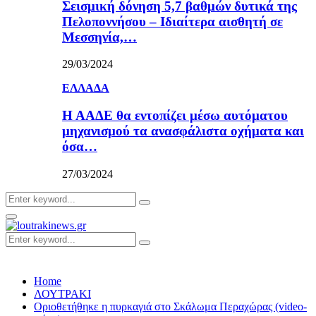
Σεισμική δόνηση 5,7 βαθμών δυτικά της
Πελοποννήσου – Ιδιαίτερα αισθητή σε
Μεσσηνία,…
29/03/2024
ΕΛΛΑΔΑ
Η ΑΑΔΕ θα εντοπίζει μέσω αυτόματου
μηχανισμού τα ανασφάλιστα οχήματα και
όσα…
27/03/2024
Search
Search
for:
Primary
Menu
Search
Search
for:
Home
ΛΟΥΤΡΑΚΙ
Οριοθετήθηκε η πυρκαγιά στο Σκάλωμα Περαχώρας (video-