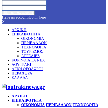
Have an account?
Login here
X
ΑΡΧΙΚΗ
ΕΠΙΚΑΙΡΟΤΗΤΑ
ΟΙΚΟΝΟΜΙΑ
ΠΕΡΙΒΑΛΛΟΝ
ΤΕΧΝΟΛΟΓΙΑ
ΤΟΥΡΙΣΜΟΣ
ΑΓΓΕΛΙΕΣ
ΚΟΡΙΝΘΙΑΚΑ ΝΕΑ
ΛΟΥΤΡΑΚΙ
ΑΓΙΟΙ ΘΕΟΔΩΡΟΙ
ΠΕΡΑΧΩΡΑ
ΕΛΛΑΔΑ
Facebook
Twitter
Instagram
Pinterest
Youtube
ΑΡΧΙΚΗ
ΕΠΙΚΑΙΡΟΤΗΤΑ
ΟΙΚΟΝΟΜΙΑ
ΠΕΡΙΒΑΛΛΟΝ
ΤΕΧΝΟΛΟΓΙΑ