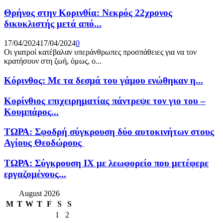
Θρήνος στην Κορινθία: Νεκρός 22χρονος
δικυκλιστής μετά από...
17/04/2024
17/04/2024
0
Οι γιατροί κατέβαλαν υπεράνθρωπες προσπάθειες για να τον
κρατήσουν στη ζωή, όμως, ο...
Κόρινθος: Με τα δεσμά του γάμου ενώθηκαν η...
Κορίνθιος επιχειρηματίας πάντρεψε τον γιο του –
Κουμπάρος...
ΤΩΡΑ: Σφοδρή σύγκρουση δύο αυτοκινήτων στους
Αγίους Θεοδώρους
ΤΩΡΑ: Σύγκρουση ΙΧ με λεωφορείο που μετέφερε
εργαζομένους...
August 2026
M
T
W
T
F
S
S
1
2