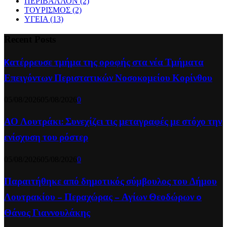
ΠΕΡΙΒΑΛΛΟΝ
(2)
ΤΟΥΡΙΣΜΟΣ
(2)
ΥΓΕΙΑ
(13)
Recent Posts
Kατέρρευσε τμήμα της οροφής στα νέα Τμήματα
Επειγόντων Περιστατικών Νοσοκομείου Κορίνθου
05/08/2026
05/08/2026
0
ΑΟ Λουτράκι: Συνεχίζει τις μεταγραφές με στόχο την
ενίσχυση του ρόστερ
05/08/2026
05/08/2026
0
Παραιτήθηκε από δημοτικός σύμβουλος του Δήμου
Λουτρακίου – Περαχώρας – Αγίων Θεοδώρων o
Θάνος Γιαννουλάκης