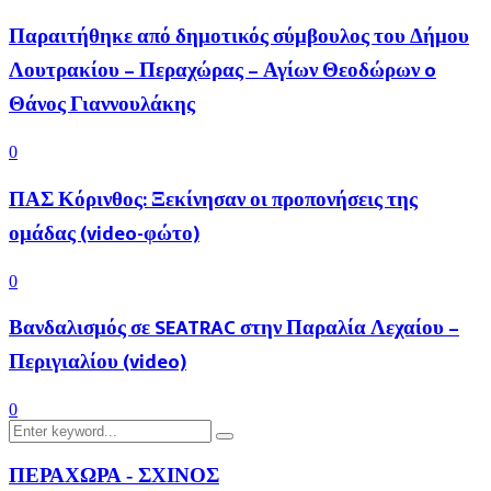
Παραιτήθηκε από δημοτικός σύμβουλος του Δήμου
Λουτρακίου – Περαχώρας – Αγίων Θεοδώρων o
Θάνος Γιαννουλάκης
0
ΠΑΣ Κόρινθος: Ξεκίνησαν οι προπονήσεις της
ομάδας (video-φώτο)
0
Βανδαλισμός σε SEATRAC στην Παραλία Λεχαίου –
Περιγιαλίου (video)
0
Search
Search
for:
ΠΕΡΑΧΩΡΑ - ΣΧΙΝΟΣ