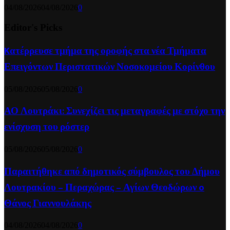
04/08/2026
04/08/2026
0
Editor's Picks
Kατέρρευσε τμήμα της οροφής στα νέα Τμήματα
Επειγόντων Περιστατικών Νοσοκομείου Κορίνθου
05/08/2026
05/08/2026
0
ΑΟ Λουτράκι: Συνεχίζει τις μεταγραφές με στόχο την
ενίσχυση του ρόστερ
05/08/2026
05/08/2026
0
Παραιτήθηκε από δημοτικός σύμβουλος του Δήμου
Λουτρακίου – Περαχώρας – Αγίων Θεοδώρων o
Θάνος Γιαννουλάκης
04/08/2026
04/08/2026
0