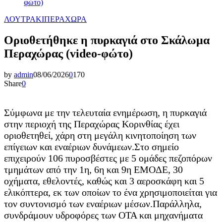
φώτο)
ΛΟΥΤΡΑΚΙ
ΠΕΡΑΧΩΡΑ
Οριοθετήθηκε η πυρκαγιά στο Σκάλωμα
Περαχώρας (video-φώτο)
by
admin
08/06/2026
0
170
Share
0
Σύμφωνα με την τελευταία ενημέρωση, η πυρκαγιά
στην περιοχή της Περαχώρας Κορινθίας έχει
οριοθετηθεί, χάρη στη μεγάλη κινητοποίηση των
επίγειων και εναέριων δυνάμεων.Στο σημείο
επιχειρούν 106 πυροσβέστες με 5 ομάδες πεζοπόρων
τμημάτων από την 1η, 6η και 9η ΕΜΟΔΕ, 30
οχήματα, εθελοντές, καθώς και 3 αεροσκάφη και 5
ελικόπτερα, εκ των οποίων το ένα χρησιμοποιείται για
τον συντονισμό των εναέριων μέσων.Παράλληλα,
συνδράμουν υδροφόρες των ΟΤΑ και μηχανήματα