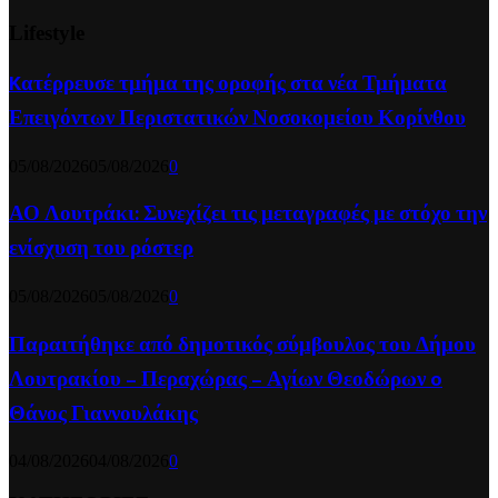
Lifestyle
Kατέρρευσε τμήμα της οροφής στα νέα Τμήματα
Επειγόντων Περιστατικών Νοσοκομείου Κορίνθου
05/08/2026
05/08/2026
0
ΑΟ Λουτράκι: Συνεχίζει τις μεταγραφές με στόχο την
ενίσχυση του ρόστερ
05/08/2026
05/08/2026
0
Παραιτήθηκε από δημοτικός σύμβουλος του Δήμου
Λουτρακίου – Περαχώρας – Αγίων Θεοδώρων o
Θάνος Γιαννουλάκης
04/08/2026
04/08/2026
0