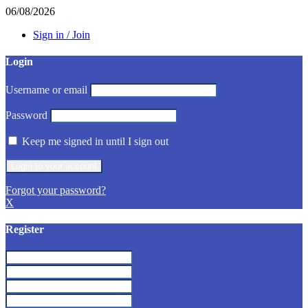
06/08/2026
Sign in / Join
Login
Username or email
Password
Keep me signed in until I sign out
Forgot your password?
X
Register