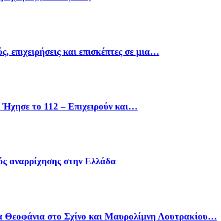
ς, επιχειρήσεις και επισκέπτες σε μια…
Ήχησε το 112 – Επιχειρούν και…
ός αναρρίχησης στην Ελλάδα
α Θεοφάνια στο Σχίνο και Μαυρολίμνη Λουτρακίου…