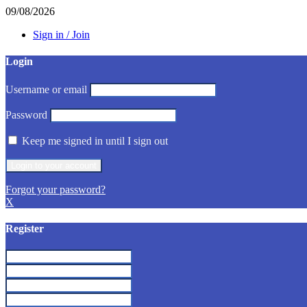
09/08/2026
Sign in / Join
Login
Username or email
Password
Keep me signed in until I sign out
Forgot your password?
X
Register