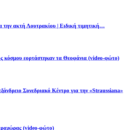
ια την ακτή Λουτρακίου | Ειδική τιμητική…
ς κόσμου εορτάστηκαν τα Θεοφάνια (video-φώτο)
ξάνδρειο Συνεδριακό Κέντρο για την «Straussiana»
ραχώρας (video-φώτο)