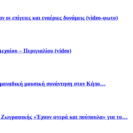
 οι επίγειες και εναέριες δυνάμεις (video-φωτο)
αίου – Περιγιαλίου (video)
ία μοναδική μουσική συνάντηση στον Κήπο…
ό Ζωγραφικής «Έχουν φτερά και πούπουλα» για το…