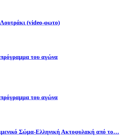
 Λουτράκι (video-φωτο)
 πρόγραμμα του αγώνα
 πρόγραμμα του αγώνα
Λιμενικό Σώμα-Ελληνική Ακτοφυλακή από το…