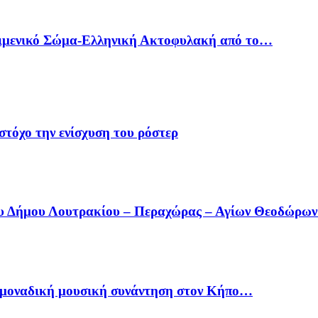
Λιμενικό Σώμα-Ελληνική Ακτοφυλακή από το…
στόχο την ενίσχυση του ρόστερ
ου Δήμου Λουτρακίου – Περαχώρας – Αγίων Θεοδώρω
ία μοναδική μουσική συνάντηση στον Κήπο…