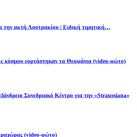
ια την ακτή Λουτρακίου | Ειδική τιμητική…
ς κόσμου εορτάστηκαν τα Θεοφάνια (video-φώτο)
ξάνδρειο Συνεδριακό Κέντρο για την «Straussiana»
ραχώρας (video-φώτο)