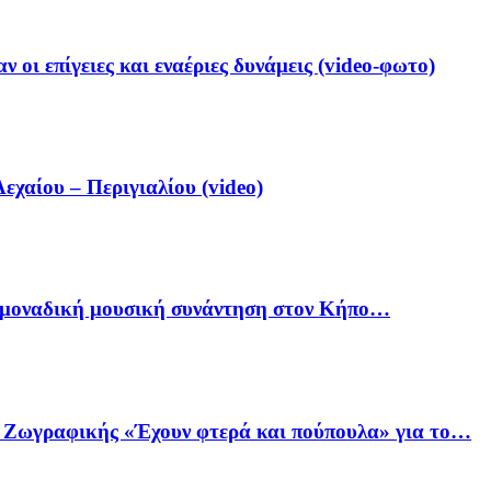
 οι επίγειες και εναέριες δυνάμεις (video-φωτο)
αίου – Περιγιαλίου (video)
ία μοναδική μουσική συνάντηση στον Κήπο…
ό Ζωγραφικής «Έχουν φτερά και πούπουλα» για το…