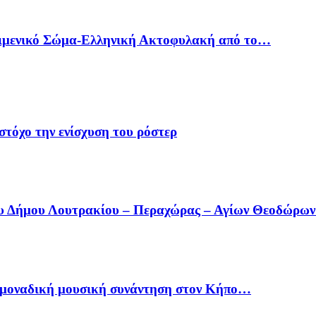
Λιμενικό Σώμα-Ελληνική Ακτοφυλακή από το…
στόχο την ενίσχυση του ρόστερ
ου Δήμου Λουτρακίου – Περαχώρας – Αγίων Θεοδώρω
ία μοναδική μουσική συνάντηση στον Κήπο…