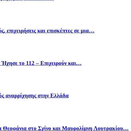
ς, επιχειρήσεις και επισκέπτες σε μια…
Ήχησε το 112 – Επιχειρούν και…
ός αναρρίχησης στην Ελλάδα
α Θεοφάνια στο Σχίνο και Μαυρολίμνη Λουτρακίου…