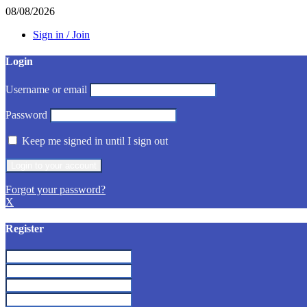
08/08/2026
Sign in / Join
Login
Username or email
Password
Keep me signed in until I sign out
Forgot your password?
X
Register