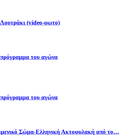
 Λουτράκι (video-φωτο)
 πρόγραμμα του αγώνα
 πρόγραμμα του αγώνα
Λιμενικό Σώμα-Ελληνική Ακτοφυλακή από το…