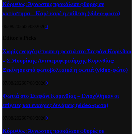
Κόρινθος: Άγνωστος προκάλεσε φθορές σε
κατάστημα – Καρέ καρέ η επίθεση (video-φωτο)
06/08/2026
06/08/2026
0
Editor's Picks
Χωρίς ενεργό μέτωπο η φωτιά στο Στεφάνι Κορίνθου
– Σ.Μουρίκης Αντιπεριφερειάρχης Κορινθίας:
Ξεκίνησε από φωτοβολταϊκά η φωτιά (video-φώτο)
07/08/2026
07/08/2026
0
Φωτιά στο Στεφάνι Κορινθίας – Ενισχύθηκαν οι
επίγειες και εναέριες δυνάμεις (video-φωτο)
07/08/2026
07/08/2026
0
Κόρινθος: Άγνωστος προκάλεσε φθορές σε