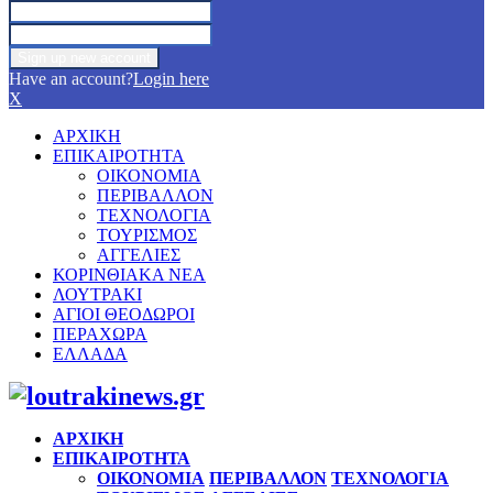
Have an account?
Login here
X
ΑΡΧΙΚΗ
ΕΠΙΚΑΙΡΟΤΗΤΑ
ΟΙΚΟΝΟΜΙΑ
ΠΕΡΙΒΑΛΛΟΝ
ΤΕΧΝΟΛΟΓΙΑ
ΤΟΥΡΙΣΜΟΣ
ΑΓΓΕΛΙΕΣ
ΚΟΡΙΝΘΙΑΚΑ ΝΕΑ
ΛΟΥΤΡΑΚΙ
ΑΓΙΟΙ ΘΕΟΔΩΡΟΙ
ΠΕΡΑΧΩΡΑ
ΕΛΛΑΔΑ
Facebook
Twitter
Instagram
Pinterest
Youtube
ΑΡΧΙΚΗ
ΕΠΙΚΑΙΡΟΤΗΤΑ
ΟΙΚΟΝΟΜΙΑ
ΠΕΡΙΒΑΛΛΟΝ
ΤΕΧΝΟΛΟΓΙΑ