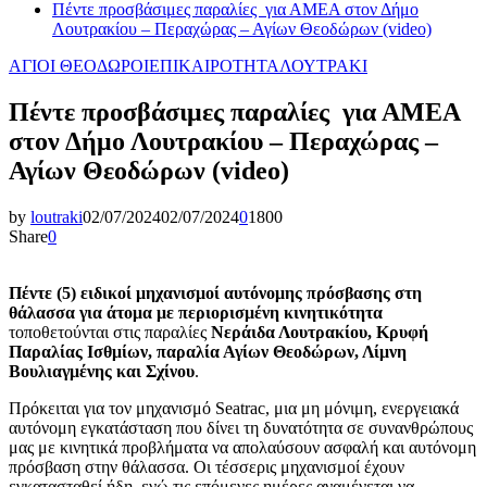
Πέντε προσβάσιμες παραλίες για ΑΜΕΑ στον Δήμο
Λουτρακίου – Περαχώρας – Αγίων Θεοδώρων (video)
ΑΓΙΟΙ ΘΕΟΔΩΡΟΙ
ΕΠΙΚΑΙΡΟΤΗΤΑ
ΛΟΥΤΡΑΚΙ
Πέντε προσβάσιμες παραλίες για ΑΜΕΑ
στον Δήμο Λουτρακίου – Περαχώρας –
Αγίων Θεοδώρων (video)
by
loutraki
02/07/2024
02/07/2024
0
1800
Share
0
Πέντε (5) ειδικοί μηχανισμοί αυτόνομης πρόσβασης στη
θάλασσα για άτομα με περιορισμένη κινητικότητα
τοποθετούνται στις παραλίες
Νεράιδα Λουτρακίου, Κρυφή
Παραλίας Ισθμίων, παραλία Αγίων Θεοδώρων, Λίμνη
Βουλιαγμένης και Σχίνου
.
Πρόκειται για τον μηχανισμό Seatrac, μια μη μόνιμη, ενεργειακά
αυτόνομη εγκατάσταση που δίνει τη δυνατότητα σε συνανθρώπους
μας με κινητικά προβλήματα να απολαύσουν ασφαλή και αυτόνομη
πρόσβαση στην θάλασσα. Οι τέσσερις μηχανισμοί έχουν
εγκατασταθεί ήδη, ενώ τις επόμενες ημέρες αναμένεται να