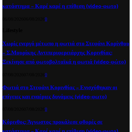
κατάστημα – Καρέ καρέ η επίθεση (video-φωτο)
06/08/2026
06/08/2026
0
Lifestyle
Χωρίς ενεργό μέτωπο η φωτιά στο Στεφάνι Κορίνθου
– Σ.Μουρίκης Αντιπεριφερειάρχης Κορινθίας:
Ξεκίνησε από φωτοβολταϊκά η φωτιά (video-φώτο)
07/08/2026
07/08/2026
0
Φωτιά στο Στεφάνι Κορινθίας – Ενισχύθηκαν οι
επίγειες και εναέριες δυνάμεις (video-φωτο)
07/08/2026
07/08/2026
0
Κόρινθος: Άγνωστος προκάλεσε φθορές σε
κατάστημα – Καρέ καρέ η επίθεση (video-φωτο)