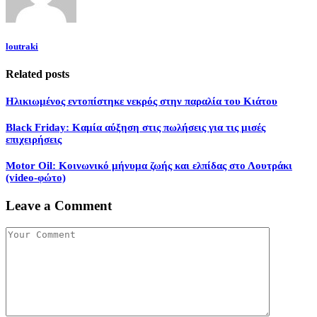
loutraki
Related posts
Ηλικιωμένος εντοπίστηκε νεκρός στην παραλία του Κιάτου
Black Friday: Καμία αύξηση στις πωλήσεις για τις μισές
επιχειρήσεις
Motor Oil: Κοινωνικό μήνυμα ζωής και ελπίδας στο Λουτράκι
(video-φώτο)
Leave a Comment