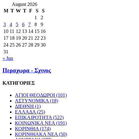
August 2026
M
T
W
T
F
S
S
1
2
3
4
5
6
7
8
9
10
11
12
13
14
15
16
17
18
19
20
21
22
23
24
25
26
27
28
29
30
31
« Jun
Περαχωρα - Σχινος
ΚΑΤΗΓΟΡΙΕΣ
ΑΓΙΟΙ ΘΕΟΔΩΡΟΙ
(101)
ΑΣΤΥΝΟΜΙΚΑ
(18)
ΔΙΕΘΝΗ
(1)
ΕΛΛΑΔΑ
(25)
ΕΠΙΚΑΙΡΟΤΗΤΑ
(522)
ΚΟΙΝΩΝΙΚΑ ΝΕΑ
(191)
ΚΟΡΙΝΘΙΑ
(174)
ΚΟΡΙΝΘΙΑΚΑ ΝΕΑ
(50)