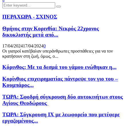
Search
Search
for:
ΠΕΡΑΧΩΡΑ - ΣΧΙΝΟΣ
Θρήνος στην Κορινθία: Νεκρός 22χρονος
δικυκλιστής μετά από...
17/04/2024
17/04/2024
0
Οι γιατροί κατέβαλαν υπεράνθρωπες προσπάθειες για να τον
κρατήσουν στη ζωή, όμως, ο...
Κόρινθος: Με τα δεσμά του γάμου ενώθηκαν η...
Κορίνθιος επιχειρηματίας πάντρεψε τον γιο του –
Κουμπάρος...
ΤΩΡΑ: Σφοδρή σύγκρουση δύο αυτοκινήτων στους
Αγίους Θεοδώρους
ΤΩΡΑ: Σύγκρουση ΙΧ με λεωφορείο που μετέφερε
εργαζομένους...