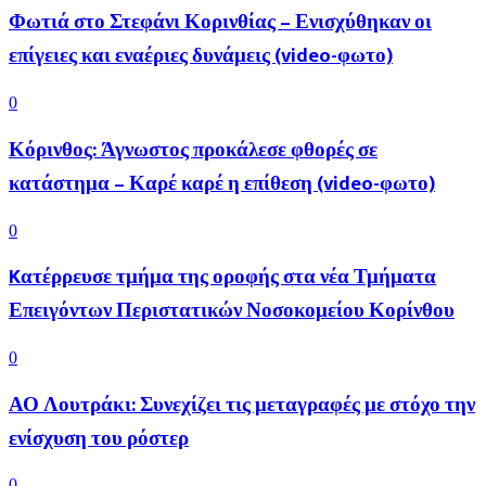
Φωτιά στο Στεφάνι Κορινθίας – Ενισχύθηκαν οι
επίγειες και εναέριες δυνάμεις (video-φωτο)
0
Κόρινθος: Άγνωστος προκάλεσε φθορές σε
κατάστημα – Καρέ καρέ η επίθεση (video-φωτο)
0
Kατέρρευσε τμήμα της οροφής στα νέα Τμήματα
Επειγόντων Περιστατικών Νοσοκομείου Κορίνθου
0
ΑΟ Λουτράκι: Συνεχίζει τις μεταγραφές με στόχο την
ενίσχυση του ρόστερ
0