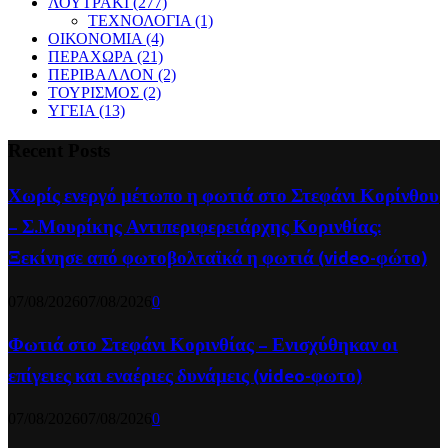
ΛΟΥΤΡΑΚΙ
(277)
ΤΕΧΝΟΛΟΓΙΑ
(1)
ΟΙΚΟΝΟΜΙΑ
(4)
ΠΕΡΑΧΩΡΑ
(21)
ΠΕΡΙΒΑΛΛΟΝ
(2)
ΤΟΥΡΙΣΜΟΣ
(2)
ΥΓΕΙΑ
(13)
Recent Posts
Χωρίς ενεργό μέτωπο η φωτιά στο Στεφάνι Κορίνθου
– Σ.Μουρίκης Αντιπεριφερειάρχης Κορινθίας:
Ξεκίνησε από φωτοβολταϊκά η φωτιά (video-φώτο)
07/08/2026
07/08/2026
0
Φωτιά στο Στεφάνι Κορινθίας – Ενισχύθηκαν οι
επίγειες και εναέριες δυνάμεις (video-φωτο)
07/08/2026
07/08/2026
0