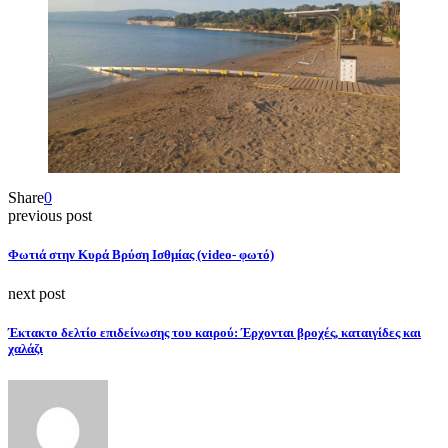
Share
0
previous post
Φωτιά στην Κυρά Βρύση Ισθμίας (video- φωτό)
next post
Έκτακτο δελτίο επιδείνωσης του καιρού: Έρχονται βροχές, καταιγίδες και
χαλάζι