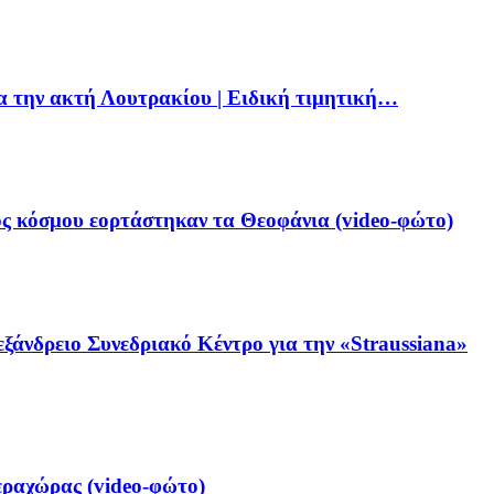
ια την ακτή Λουτρακίου | Ειδική τιμητική…
ς κόσμου εορτάστηκαν τα Θεοφάνια (video-φώτο)
ξάνδρειο Συνεδριακό Κέντρο για την «Straussiana»
ραχώρας (video-φώτο)