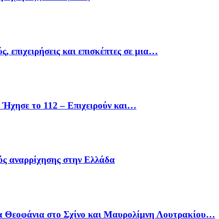
ς, επιχειρήσεις και επισκέπτες σε μια…
Ήχησε το 112 – Επιχειρούν και…
ός αναρρίχησης στην Ελλάδα
α Θεοφάνια στο Σχίνο και Μαυρολίμνη Λουτρακίου…