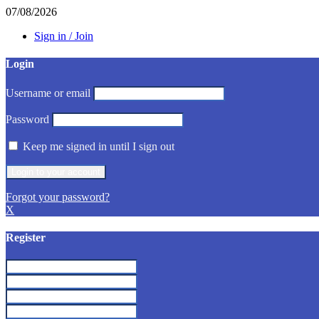
07/08/2026
Sign in / Join
Login
Username or email
Password
Keep me signed in until I sign out
Forgot your password?
X
Register