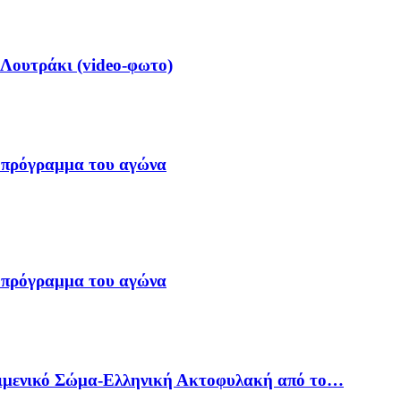
 Λουτράκι (video-φωτο)
 πρόγραμμα του αγώνα
 πρόγραμμα του αγώνα
Λιμενικό Σώμα-Ελληνική Ακτοφυλακή από το…