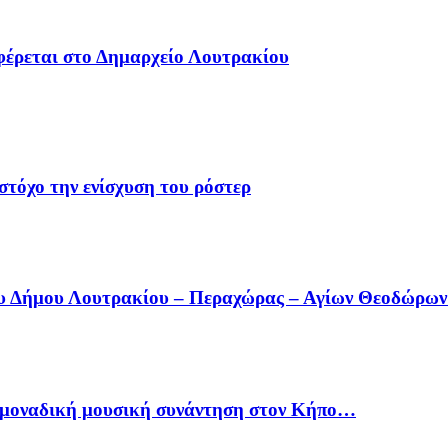
φέρεται στο Δημαρχείο Λουτρακίου
στόχο την ενίσχυση του ρόστερ
ου Δήμου Λουτρακίου – Περαχώρας – Αγίων Θεοδώρω
ία μοναδική μουσική συνάντηση στον Κήπο…