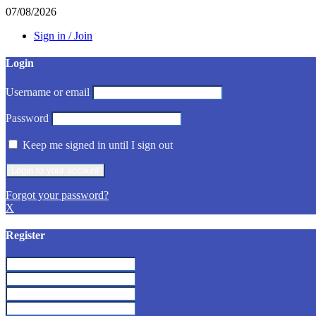
07/08/2026
Sign in / Join
Login
Username or email
Password
Keep me signed in until I sign out
Forgot your password?
X
Register