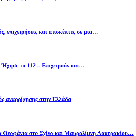
ς, επιχειρήσεις και επισκέπτες σε μια…
Ήχησε το 112 – Επιχειρούν και…
ός αναρρίχησης στην Ελλάδα
α Θεοφάνια στο Σχίνο και Μαυρολίμνη Λουτρακίου…