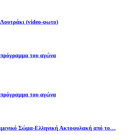
 Λουτράκι (video-φωτο)
 πρόγραμμα του αγώνα
 πρόγραμμα του αγώνα
Λιμενικό Σώμα-Ελληνική Ακτοφυλακή από το…