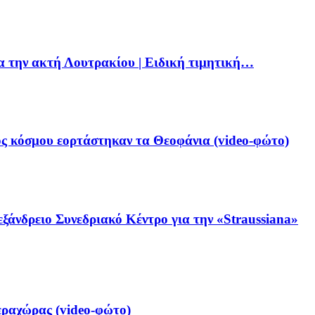
ια την ακτή Λουτρακίου | Ειδική τιμητική…
ς κόσμου εορτάστηκαν τα Θεοφάνια (video-φώτο)
ξάνδρειο Συνεδριακό Κέντρο για την «Straussiana»
ραχώρας (video-φώτο)