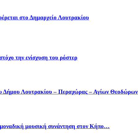
φέρεται στο Δημαρχείο Λουτρακίου
στόχο την ενίσχυση του ρόστερ
ου Δήμου Λουτρακίου – Περαχώρας – Αγίων Θεοδώρω
ία μοναδική μουσική συνάντηση στον Κήπο…