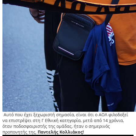
Αυτό που έχει ξεχωριστή σημασία, είναι ότι ο ΑΟΛ φιλοδοξεί
να επιστρέψει στη Γ Εθνική κατηγορία, μετά από 14 χρόνια,
όταν ποδοσφαιριστής της ομάδας, ήταν ο σημερινός
προπονητής της,
Παντελής Κολλιάκος!