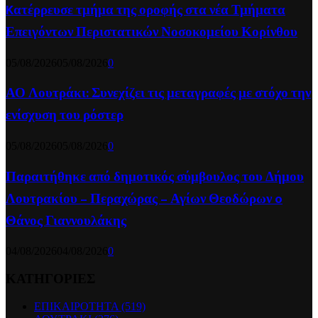
Kατέρρευσε τμήμα της οροφής στα νέα Τμήματα
Επειγόντων Περιστατικών Νοσοκομείου Κορίνθου
05/08/2026
05/08/2026
0
ΑΟ Λουτράκι: Συνεχίζει τις μεταγραφές με στόχο την
ενίσχυση του ρόστερ
05/08/2026
05/08/2026
0
Παραιτήθηκε από δημοτικός σύμβουλος του Δήμου
Λουτρακίου – Περαχώρας – Αγίων Θεοδώρων o
Θάνος Γιαννουλάκης
04/08/2026
04/08/2026
0
ΚΑΤΗΓΟΡΙΕΣ
ΕΠΙΚΑΙΡΟΤΗΤΑ
(519)