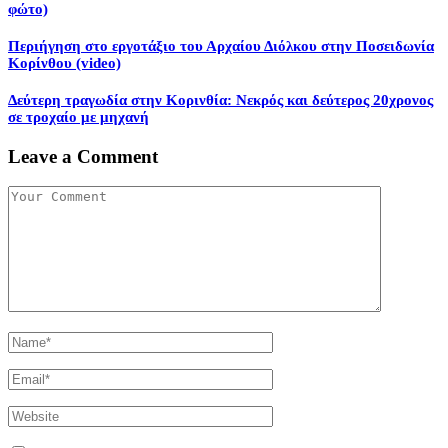
φώτο)
Περιήγηση στο εργοτάξιο του Αρχαίου Διόλκου στην Ποσειδωνία
Κορίνθου (video)
Δεύτερη τραγωδία στην Κορινθία: Νεκρός και δεύτερος 20χρονος
σε τροχαίο με μηχανή
Leave a Comment