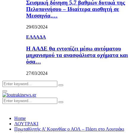
Σεισμική δόνηση 5,7 βαθμών δυτικά της
Πελοποννήσου – Ιδιαίτερα αισθητή σε
Μεσσηνία,…
29/03/2024
ΕΛΛΑΔΑ
Η ΑΑΔΕ θα εντοπίζει μέσω αυτόματου
μηχανισμού τα ανασφάλιστα οχήματα και
όσα…
27/03/2024
Search
Search
for:
Primary
Menu
Search
Search
for:
Home
ΛΟΥΤΡΑΚΙ
Πρωταθλητής Α’ Κορινθίας ο ΑΟΛ – Πάρτι στο Λουτράκι