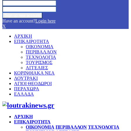
Have an account?
Login here
X
ΑΡΧΙΚΗ
ΕΠΙΚΑΙΡΟΤΗΤΑ
ΟΙΚΟΝΟΜΙΑ
ΠΕΡΙΒΑΛΛΟΝ
ΤΕΧΝΟΛΟΓΙΑ
ΤΟΥΡΙΣΜΟΣ
ΑΓΓΕΛΙΕΣ
ΚΟΡΙΝΘΙΑΚΑ ΝΕΑ
ΛΟΥΤΡΑΚΙ
ΑΓΙΟΙ ΘΕΟΔΩΡΟΙ
ΠΕΡΑΧΩΡΑ
ΕΛΛΑΔΑ
Facebook
Twitter
Instagram
Pinterest
Youtube
ΑΡΧΙΚΗ
ΕΠΙΚΑΙΡΟΤΗΤΑ
ΟΙΚΟΝΟΜΙΑ
ΠΕΡΙΒΑΛΛΟΝ
ΤΕΧΝΟΛΟΓΙΑ