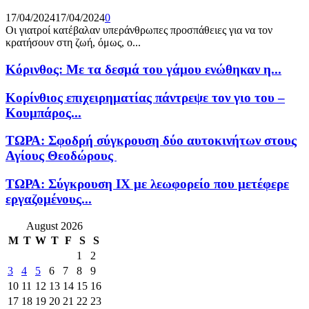
17/04/2024
17/04/2024
0
Οι γιατροί κατέβαλαν υπεράνθρωπες προσπάθειες για να τον
κρατήσουν στη ζωή, όμως, ο...
Κόρινθος: Με τα δεσμά του γάμου ενώθηκαν η...
Κορίνθιος επιχειρηματίας πάντρεψε τον γιο του –
Κουμπάρος...
ΤΩΡΑ: Σφοδρή σύγκρουση δύο αυτοκινήτων στους
Αγίους Θεοδώρους
ΤΩΡΑ: Σύγκρουση ΙΧ με λεωφορείο που μετέφερε
εργαζομένους...
August 2026
M
T
W
T
F
S
S
1
2
3
4
5
6
7
8
9
10
11
12
13
14
15
16
17
18
19
20
21
22
23