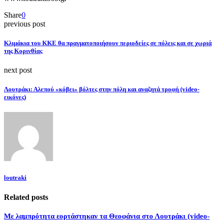
Share
0
previous post
Κλιμάκια του ΚΚΕ θα πραγματοποιήσουν περιοδείες σε πόλεις και σε χωριά
της Κορινθίας
next post
Λουτράκι: Αλεπού «κόβει» βόλτες στην πόλη και αναζητά τροφή (video-
εικόνες)
loutraki
Related posts
Με λαμπρότητα εορτάστηκαν τα Θεοφάνια στο Λουτράκι (video-