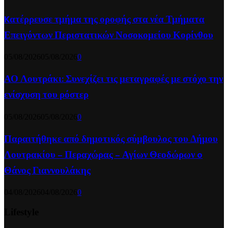
Kατέρρευσε τμήμα της οροφής στα νέα Τμήματα
Επειγόντων Περιστατικών Νοσοκομείου Κορίνθου
05/08/2026
05/08/2026
0
ΑΟ Λουτράκι: Συνεχίζει τις μεταγραφές με στόχο την
ενίσχυση του ρόστερ
05/08/2026
05/08/2026
0
Παραιτήθηκε από δημοτικός σύμβουλος του Δήμου
Λουτρακίου – Περαχώρας – Αγίων Θεοδώρων o
Θάνος Γιαννουλάκης
04/08/2026
04/08/2026
0
Lifestyle