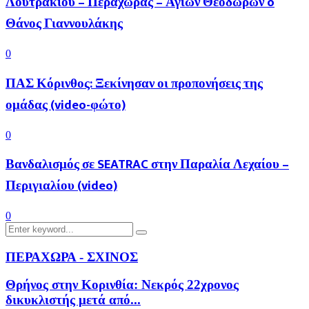
Λουτρακίου – Περαχώρας – Αγίων Θεοδώρων o
Θάνος Γιαννουλάκης
0
ΠΑΣ Κόρινθος: Ξεκίνησαν οι προπονήσεις της
ομάδας (video-φώτο)
0
Βανδαλισμός σε SEATRAC στην Παραλία Λεχαίου –
Περιγιαλίου (video)
0
Search
Search
for:
ΠΕΡΑΧΩΡΑ - ΣΧΙΝΟΣ
Θρήνος στην Κορινθία: Νεκρός 22χρονος
δικυκλιστής μετά από...