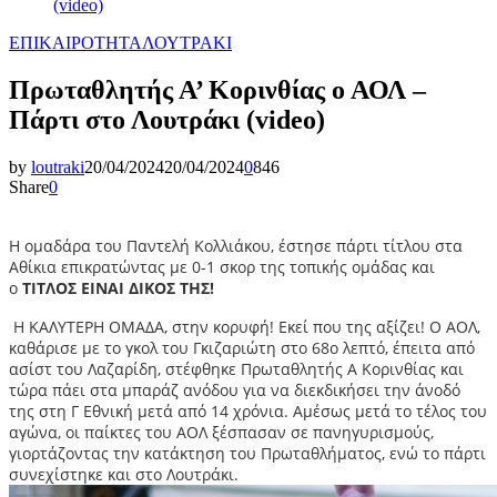
(video)
ΕΠΙΚΑΙΡΟΤΗΤΑ
ΛΟΥΤΡΑΚΙ
Πρωταθλητής Α’ Κορινθίας ο ΑΟΛ –
Πάρτι στο Λουτράκι (video)
by
loutraki
20/04/2024
20/04/2024
0
846
Share
0
Η ομαδάρα του Παντελή Κολλιάκου, έστησε πάρτι τίτλου στα
Αθίκια επικρατώντας με 0-1 σκορ της τοπικής ομάδας και
ο
ΤΙΤΛΟΣ ΕΙΝΑΙ ΔΙΚΟΣ ΤΗΣ!
Η ΚΑΛΥΤΕΡΗ ΟΜΑΔΑ, στην κορυφή! Εκεί που της αξίζει! Ο ΑΟΛ,
καθάρισε με το γκολ του Γκιζαριώτη στο 68ο λεπτό, έπειτα από
ασίστ του Λαζαρίδη, στέφθηκε Πρωταθλητής Α Κορινθίας και
τώρα πάει στα μπαράζ ανόδου για να διεκδικήσει την άνοδό
της στη Γ Εθνική μετά από 14 χρόνια. Αμέσως μετά το τέλος του
αγώνα, οι παίκτες του ΑΟΛ ξέσπασαν σε πανηγυρισμούς,
γιορτάζοντας την κατάκτηση του Πρωταθλήματος, ενώ το πάρτι
συνεχίστηκε και στο Λουτράκι.