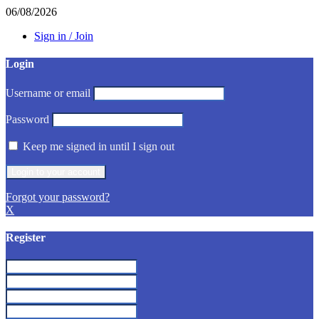
06/08/2026
Sign in / Join
Login
Username or email
Password
Keep me signed in until I sign out
Forgot your password?
X
Register