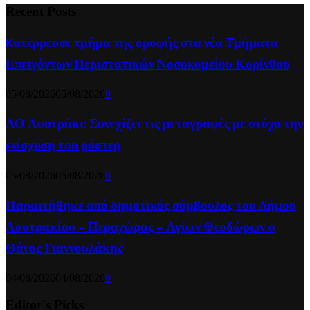
Recent Posts
Kατέρρευσε τμήμα της οροφής στα νέα Τμήματα
Επειγόντων Περιστατικών Νοσοκομείου Κορίνθου
05/08/2026
05/08/2026
0
ΑΟ Λουτράκι: Συνεχίζει τις μεταγραφές με στόχο την
ενίσχυση του ρόστερ
05/08/2026
05/08/2026
0
Παραιτήθηκε από δημοτικός σύμβουλος του Δήμου
Λουτρακίου – Περαχώρας – Αγίων Θεοδώρων o
Θάνος Γιαννουλάκης
04/08/2026
04/08/2026
0
Editor's Picks