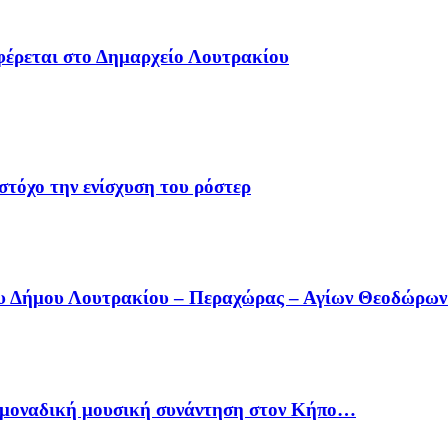
φέρεται στο Δημαρχείο Λουτρακίου
στόχο την ενίσχυση του ρόστερ
ου Δήμου Λουτρακίου – Περαχώρας – Αγίων Θεοδώρω
ία μοναδική μουσική συνάντηση στον Κήπο…