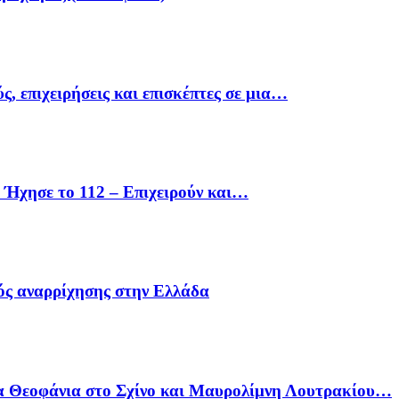
ς, επιχειρήσεις και επισκέπτες σε μια…
Ήχησε το 112 – Επιχειρούν και…
ός αναρρίχησης στην Ελλάδα
α Θεοφάνια στο Σχίνο και Μαυρολίμνη Λουτρακίου…