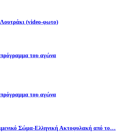
 Λουτράκι (video-φωτο)
 πρόγραμμα του αγώνα
 πρόγραμμα του αγώνα
Λιμενικό Σώμα-Ελληνική Ακτοφυλακή από το…