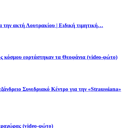
ια την ακτή Λουτρακίου | Ειδική τιμητική…
ς κόσμου εορτάστηκαν τα Θεοφάνια (video-φώτο)
ξάνδρειο Συνεδριακό Κέντρο για την «Straussiana»
ραχώρας (video-φώτο)