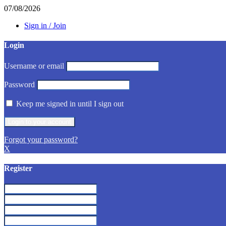
07/08/2026
Sign in / Join
Login
Username or email
Password
Keep me signed in until I sign out
Forgot your password?
X
Register