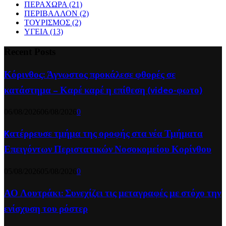
ΠΕΡΑΧΩΡΑ
(21)
ΠΕΡΙΒΑΛΛΟΝ
(2)
ΤΟΥΡΙΣΜΟΣ
(2)
ΥΓΕΙΑ
(13)
Recent Posts
Κόρινθος: Άγνωστος προκάλεσε φθορές σε
κατάστημα – Καρέ καρέ η επίθεση (video-φωτο)
06/08/2026
06/08/2026
0
Kατέρρευσε τμήμα της οροφής στα νέα Τμήματα
Επειγόντων Περιστατικών Νοσοκομείου Κορίνθου
05/08/2026
05/08/2026
0
ΑΟ Λουτράκι: Συνεχίζει τις μεταγραφές με στόχο την
ενίσχυση του ρόστερ