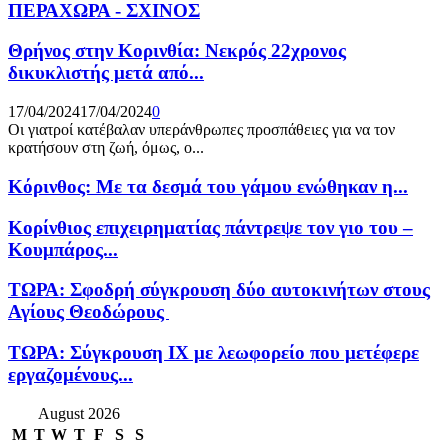
ΠΕΡΑΧΩΡΑ - ΣΧΙΝΟΣ
Θρήνος στην Κορινθία: Νεκρός 22χρονος
δικυκλιστής μετά από...
17/04/2024
17/04/2024
0
Οι γιατροί κατέβαλαν υπεράνθρωπες προσπάθειες για να τον
κρατήσουν στη ζωή, όμως, ο...
Κόρινθος: Με τα δεσμά του γάμου ενώθηκαν η...
Κορίνθιος επιχειρηματίας πάντρεψε τον γιο του –
Κουμπάρος...
ΤΩΡΑ: Σφοδρή σύγκρουση δύο αυτοκινήτων στους
Αγίους Θεοδώρους
ΤΩΡΑ: Σύγκρουση ΙΧ με λεωφορείο που μετέφερε
εργαζομένους...
August 2026
M
T
W
T
F
S
S