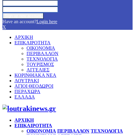
Have an account?
Login here
X
ΑΡΧΙΚΗ
ΕΠΙΚΑΙΡΟΤΗΤΑ
ΟΙΚΟΝΟΜΙΑ
ΠΕΡΙΒΑΛΛΟΝ
ΤΕΧΝΟΛΟΓΙΑ
ΤΟΥΡΙΣΜΟΣ
ΑΓΓΕΛΙΕΣ
ΚΟΡΙΝΘΙΑΚΑ ΝΕΑ
ΛΟΥΤΡΑΚΙ
ΑΓΙΟΙ ΘΕΟΔΩΡΟΙ
ΠΕΡΑΧΩΡΑ
ΕΛΛΑΔΑ
Facebook
Twitter
Instagram
Pinterest
Youtube
ΑΡΧΙΚΗ
ΕΠΙΚΑΙΡΟΤΗΤΑ
ΟΙΚΟΝΟΜΙΑ
ΠΕΡΙΒΑΛΛΟΝ
ΤΕΧΝΟΛΟΓΙΑ