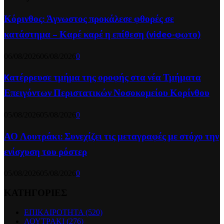
Κόρινθος: Άγνωστος προκάλεσε φθορές σε
κατάστημα – Καρέ καρέ η επίθεση (video-φωτο)
06/08/2026
06/08/2026
0
Kατέρρευσε τμήμα της οροφής στα νέα Τμήματα
Επειγόντων Περιστατικών Νοσοκομείου Κορίνθου
05/08/2026
05/08/2026
0
ΑΟ Λουτράκι: Συνεχίζει τις μεταγραφές με στόχο την
ενίσχυση του ρόστερ
05/08/2026
05/08/2026
0
ΚΑΤΗΓΟΡΙΕΣ
ΕΠΙΚΑΙΡΟΤΗΤΑ
(520)
ΛΟΥΤΡΑΚΙ
(276)