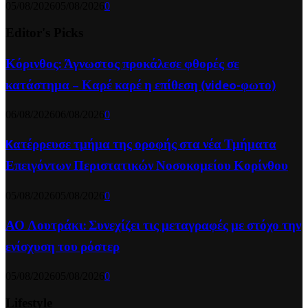
05/08/2026
05/08/2026
0
Editor's Picks
Κόρινθος: Άγνωστος προκάλεσε φθορές σε
κατάστημα – Καρέ καρέ η επίθεση (video-φωτο)
06/08/2026
06/08/2026
0
Kατέρρευσε τμήμα της οροφής στα νέα Τμήματα
Επειγόντων Περιστατικών Νοσοκομείου Κορίνθου
05/08/2026
05/08/2026
0
ΑΟ Λουτράκι: Συνεχίζει τις μεταγραφές με στόχο την
ενίσχυση του ρόστερ
05/08/2026
05/08/2026
0
Lifestyle