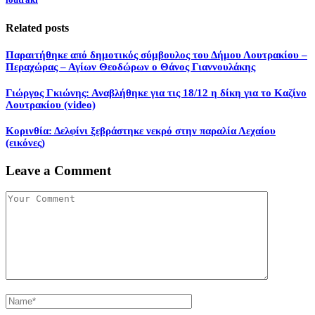
Related posts
Παραιτήθηκε από δημοτικός σύμβουλος του Δήμου Λουτρακίου –
Περαχώρας – Αγίων Θεοδώρων o Θάνος Γιαννουλάκης
Γιώργος Γκιώνης: Αναβλήθηκε για τις 18/12 η δίκη για το Καζίνο
Λουτρακίου (video)
Κορινθία: Δελφίνι ξεβράστηκε νεκρό στην παραλία Λεχαίου
(εικόνες)
Leave a Comment