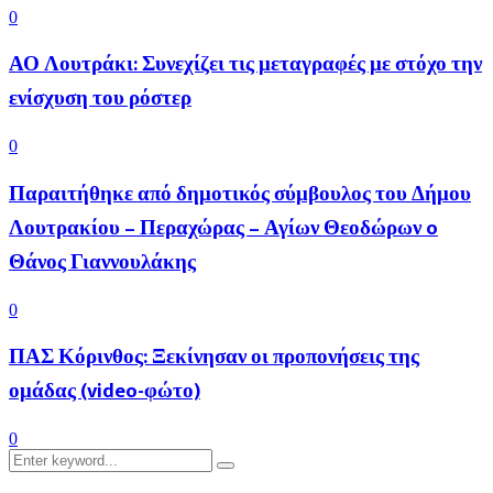
0
ΑΟ Λουτράκι: Συνεχίζει τις μεταγραφές με στόχο την
ενίσχυση του ρόστερ
0
Παραιτήθηκε από δημοτικός σύμβουλος του Δήμου
Λουτρακίου – Περαχώρας – Αγίων Θεοδώρων o
Θάνος Γιαννουλάκης
0
ΠΑΣ Κόρινθος: Ξεκίνησαν οι προπονήσεις της
ομάδας (video-φώτο)
0
Search
Search
for: