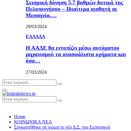
Σεισμική δόνηση 5,7 βαθμών δυτικά της
Πελοποννήσου – Ιδιαίτερα αισθητή σε
Μεσσηνία,…
29/03/2024
ΕΛΛΑΔΑ
Η ΑΑΔΕ θα εντοπίζει μέσω αυτόματου
μηχανισμού τα ανασφάλιστα οχήματα και
όσα…
27/03/2024
Search
Search
for:
Primary
Menu
Search
Search
for:
Home
ΚΟΙΝΩΝΙΚΑ ΝΕΑ
Συγκροτήθηκε σε σώμα το νέο Δ.Σ. του Εμπορικού