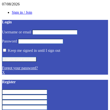
07/08/2026
Sign in / Join
Login
Username or email
Password
Keep me signed in until I sign out
Forgot your password?
X
Register