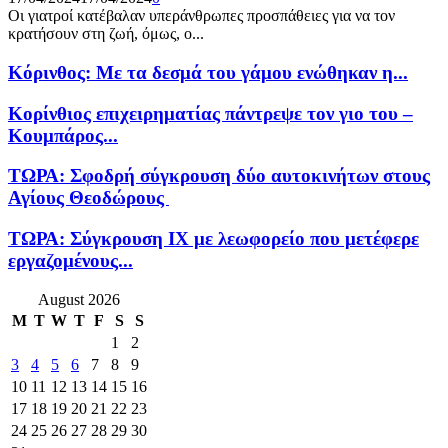
Οι γιατροί κατέβαλαν υπεράνθρωπες προσπάθειες για να τον
κρατήσουν στη ζωή, όμως, ο...
Κόρινθος: Με τα δεσμά του γάμου ενώθηκαν η...
Κορίνθιος επιχειρηματίας πάντρεψε τον γιο του –
Κουμπάρος...
ΤΩΡΑ: Σφοδρή σύγκρουση δύο αυτοκινήτων στους
Αγίους Θεοδώρους
ΤΩΡΑ: Σύγκρουση ΙΧ με λεωφορείο που μετέφερε
εργαζομένους...
August 2026
M
T
W
T
F
S
S
1
2
3
4
5
6
7
8
9
10
11
12
13
14
15
16
17
18
19
20
21
22
23
24
25
26
27
28
29
30