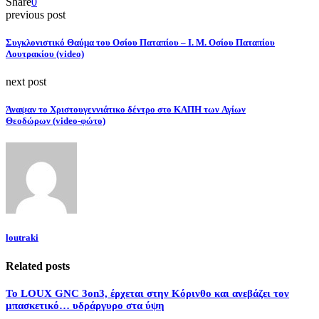
Share
0
previous post
Συγκλονιστικό Θαύμα του Οσίου Παταπίου – Ι. Μ. Οσίου Παταπίου
Λουτρακίου (video)
next post
Άναψαν το Χριστουγεννιάτικο δέντρο στο ΚΑΠΗ των Αγίων
Θεοδώρων (video-φώτο)
loutraki
Related posts
Το LOUX GNC 3on3, έρχεται στην Κόρινθο και ανεβάζει τον
μπασκετικό… υδράργυρο στα ύψη