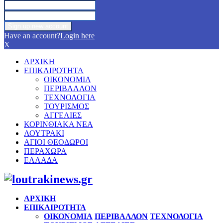
Have an account?
Login here
X
ΑΡΧΙΚΗ
ΕΠΙΚΑΙΡΟΤΗΤΑ
ΟΙΚΟΝΟΜΙΑ
ΠΕΡΙΒΑΛΛΟΝ
ΤΕΧΝΟΛΟΓΙΑ
ΤΟΥΡΙΣΜΟΣ
ΑΓΓΕΛΙΕΣ
ΚΟΡΙΝΘΙΑΚΑ ΝΕΑ
ΛΟΥΤΡΑΚΙ
ΑΓΙΟΙ ΘΕΟΔΩΡΟΙ
ΠΕΡΑΧΩΡΑ
ΕΛΛΑΔΑ
Facebook
Twitter
Instagram
Pinterest
Youtube
ΑΡΧΙΚΗ
ΕΠΙΚΑΙΡΟΤΗΤΑ
ΟΙΚΟΝΟΜΙΑ
ΠΕΡΙΒΑΛΛΟΝ
ΤΕΧΝΟΛΟΓΙΑ