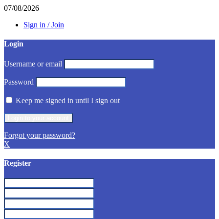
07/08/2026
Sign in / Join
Login
Username or email
Password
Keep me signed in until I sign out
Forgot your password?
X
Register