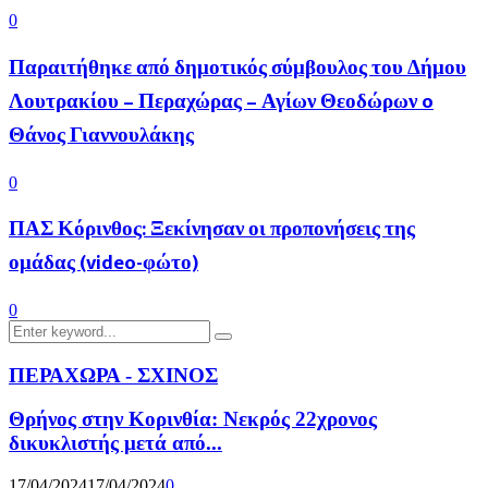
0
Παραιτήθηκε από δημοτικός σύμβουλος του Δήμου
Λουτρακίου – Περαχώρας – Αγίων Θεοδώρων o
Θάνος Γιαννουλάκης
0
ΠΑΣ Κόρινθος: Ξεκίνησαν οι προπονήσεις της
ομάδας (video-φώτο)
0
Search
Search
for:
ΠΕΡΑΧΩΡΑ - ΣΧΙΝΟΣ
Θρήνος στην Κορινθία: Νεκρός 22χρονος
δικυκλιστής μετά από...
17/04/2024
17/04/2024
0