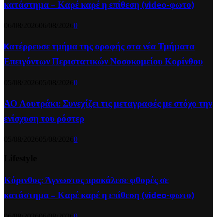
κατάστημα – Καρέ καρέ η επίθεση (video-φωτο)
06/08/2026
06/08/2026
0
Kατέρρευσε τμήμα της οροφής στα νέα Τμήματα
Επειγόντων Περιστατικών Νοσοκομείου Κορίνθου
05/08/2026
05/08/2026
0
ΑΟ Λουτράκι: Συνεχίζει τις μεταγραφές με στόχο την
ενίσχυση του ρόστερ
05/08/2026
05/08/2026
0
Lifestyle
Κόρινθος: Άγνωστος προκάλεσε φθορές σε
κατάστημα – Καρέ καρέ η επίθεση (video-φωτο)
06/08/2026
06/08/2026
0