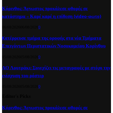
Κόρινθος: Άγνωστος προκάλεσε φθορές σε
κατάστημα – Καρέ καρέ η επίθεση (video-φωτο)
06/08/2026
06/08/2026
0
Kατέρρευσε τμήμα της οροφής στα νέα Τμήματα
Επειγόντων Περιστατικών Νοσοκομείου Κορίνθου
05/08/2026
05/08/2026
0
ΑΟ Λουτράκι: Συνεχίζει τις μεταγραφές με στόχο την
ενίσχυση του ρόστερ
05/08/2026
05/08/2026
0
Editor's Picks
Κόρινθος: Άγνωστος προκάλεσε φθορές σε