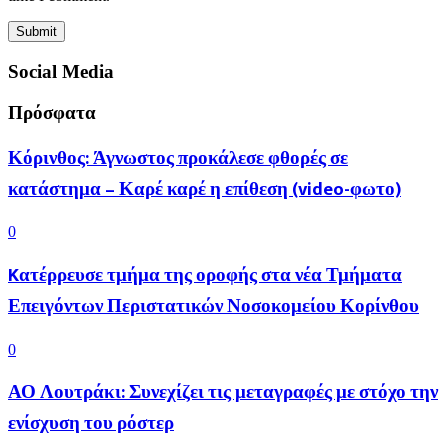
Social Media
Πρόσφατα
Κόρινθος: Άγνωστος προκάλεσε φθορές σε
κατάστημα – Καρέ καρέ η επίθεση (video-φωτο)
0
Kατέρρευσε τμήμα της οροφής στα νέα Τμήματα
Επειγόντων Περιστατικών Νοσοκομείου Κορίνθου
0
ΑΟ Λουτράκι: Συνεχίζει τις μεταγραφές με στόχο την
ενίσχυση του ρόστερ