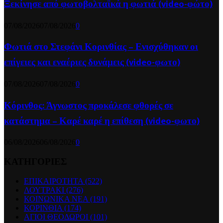
Ξεκίνησε από φωτοβολταϊκά η φωτιά (video-φώτο)
07/08/2026
07/08/2026
0
Φωτιά στο Στεφάνι Κορινθίας – Ενισχύθηκαν οι
επίγειες και εναέριες δυνάμεις (video-φωτο)
07/08/2026
07/08/2026
0
Κόρινθος: Άγνωστος προκάλεσε φθορές σε
κατάστημα – Καρέ καρέ η επίθεση (video-φωτο)
06/08/2026
06/08/2026
0
ΚΑΤΗΓΟΡΙΕΣ
ΕΠΙΚΑΙΡΟΤΗΤΑ
(522)
ΛΟΥΤΡΑΚΙ
(276)
ΚΟΙΝΩΝΙΚΑ ΝΕΑ
(191)
ΚΟΡΙΝΘΙΑ
(174)
ΑΓΙΟΙ ΘΕΟΔΩΡΟΙ
(101)