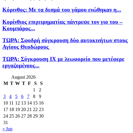
Κόρινθος: Με τα δεσμά του γάμου ενώθηκαν η...
Κορίνθιος επιχειρηματίας πάντρεψε τον γιο του –
Κουμπάρος...
ΤΩΡΑ: Σφοδρή σύγκρουση δύο αυτοκινήτων στους
Αγίους Θεοδώρους
ΤΩΡΑ: Σύγκρουση ΙΧ με λεωφορείο που μετέφερε
εργαζομένους...
August 2026
M
T
W
T
F
S
S
1
2
3
4
5
6
7
8
9
10
11
12
13
14
15
16
17
18
19
20
21
22
23
24
25
26
27
28
29
30
31
« Jun