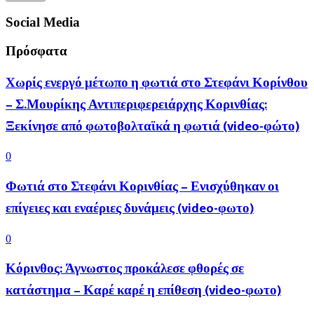
Social Media
Πρόσφατα
Χωρίς ενεργό μέτωπο η φωτιά στο Στεφάνι Κορίνθου
– Σ.Μουρίκης Αντιπεριφερειάρχης Κορινθίας:
Ξεκίνησε από φωτοβολταϊκά η φωτιά (video-φώτο)
0
Φωτιά στο Στεφάνι Κορινθίας – Ενισχύθηκαν οι
επίγειες και εναέριες δυνάμεις (video-φωτο)
0
Κόρινθος: Άγνωστος προκάλεσε φθορές σε
κατάστημα – Καρέ καρέ η επίθεση (video-φωτο)