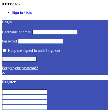
09/08/2026
Sign in / Join
Login
Username or email
Password
Keep me signed in until I sign out
Forgot your password?
X
Register