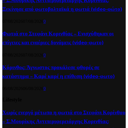
– Σ.Μουρίκης Αντιπεριφερειάρχης Κορινθίας:
Ξεκίνησε από φωτοβολταϊκά η φωτιά (video-φώτο)
07/08/2026
07/08/2026
0
Φωτιά στο Στεφάνι Κορινθίας – Ενισχύθηκαν οι
επίγειες και εναέριες δυνάμεις (video-φωτο)
07/08/2026
07/08/2026
0
Κόρινθος: Άγνωστος προκάλεσε φθορές σε
κατάστημα – Καρέ καρέ η επίθεση (video-φωτο)
06/08/2026
06/08/2026
0
Lifestyle
Χωρίς ενεργό μέτωπο η φωτιά στο Στεφάνι Κορίνθου
– Σ.Μουρίκης Αντιπεριφερειάρχης Κορινθίας: