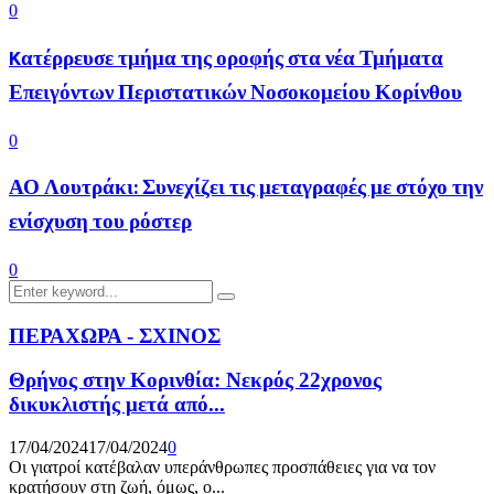
0
Kατέρρευσε τμήμα της οροφής στα νέα Τμήματα
Επειγόντων Περιστατικών Νοσοκομείου Κορίνθου
0
ΑΟ Λουτράκι: Συνεχίζει τις μεταγραφές με στόχο την
ενίσχυση του ρόστερ
0
Search
Search
for:
ΠΕΡΑΧΩΡΑ - ΣΧΙΝΟΣ
Θρήνος στην Κορινθία: Νεκρός 22χρονος
δικυκλιστής μετά από...
17/04/2024
17/04/2024
0
Οι γιατροί κατέβαλαν υπεράνθρωπες προσπάθειες για να τον
κρατήσουν στη ζωή, όμως, ο...