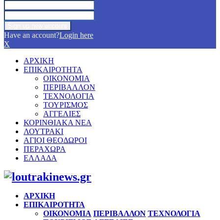
Have an account?
Login here
X
ΑΡΧΙΚΗ
ΕΠΙΚΑΙΡΟΤΗΤΑ
ΟΙΚΟΝΟΜΙΑ
ΠΕΡΙΒΑΛΛΟΝ
ΤΕΧΝΟΛΟΓΙΑ
ΤΟΥΡΙΣΜΟΣ
ΑΓΓΕΛΙΕΣ
ΚΟΡΙΝΘΙΑΚΑ ΝΕΑ
ΛΟΥΤΡΑΚΙ
ΑΓΙΟΙ ΘΕΟΔΩΡΟΙ
ΠΕΡΑΧΩΡΑ
ΕΛΛΑΔΑ
Facebook
Twitter
Instagram
Pinterest
Youtube
ΑΡΧΙΚΗ
ΕΠΙΚΑΙΡΟΤΗΤΑ
ΟΙΚΟΝΟΜΙΑ
ΠΕΡΙΒΑΛΛΟΝ
ΤΕΧΝΟΛΟΓΙΑ