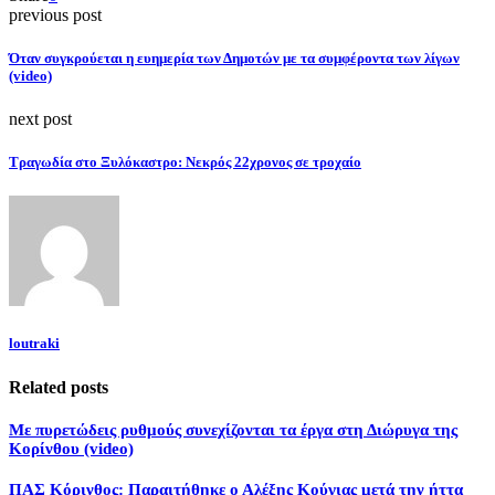
previous post
Όταν συγκρούεται η ευημερία των Δημοτών με τα συμφέροντα των λίγων
(video)
next post
Τραγωδία στο Ξυλόκαστρο: Νεκρός 22χρονος σε τροχαίο
loutraki
Related posts
Με πυρετώδεις ρυθμούς συνεχίζονται τα έργα στη Διώρυγα της
Κορίνθου (video)
ΠΑΣ Κόρινθος: Παραιτήθηκε ο Αλέξης Κούγιας μετά την ήττα