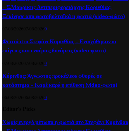
– Σ.Μουρίκης Αντιπεριφερειάρχης Κορινθίας:
Ξεκίνησε από φωτοβολταϊκά η φωτιά (video-φώτο)
07/08/2026
07/08/2026
0
Φωτιά στο Στεφάνι Κορινθίας – Ενισχύθηκαν οι
επίγειες και εναέριες δυνάμεις (video-φωτο)
07/08/2026
07/08/2026
0
Κόρινθος: Άγνωστος προκάλεσε φθορές σε
κατάστημα – Καρέ καρέ η επίθεση (video-φωτο)
06/08/2026
06/08/2026
0
Editor's Picks
Χωρίς ενεργό μέτωπο η φωτιά στο Στεφάνι Κορίνθου