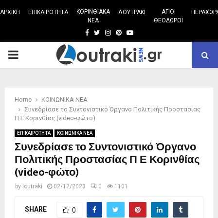
ΚΟΡΙΝΘΙΑΚΑ
ΑΓΙΟΙ
ΑΡΧΙΚΗ
ΕΠΙΚΑΙΡΟΤΗΤΑ
ΛΟΥΤΡΑΚΙ
ΠΕΡΑΧΩΡ
ΝΕΑ
ΘΕΟΔΩΡΟΙ
Facebook
Twitter
Instagram
Pinterest
Youtube
PRIMARY
MENU
Home
ΚΟΙΝΩΝΙΚΑ ΝΕΑ
Συνεδρίασε το Συντονιστικό Όργανο Πολιτικής Προστασίας
Π Ε Κορινθίας (video-φώτο)
ΕΠΙΚΑΙΡΟΤΗΤΑ
ΚΟΙΝΩΝΙΚΑ ΝΕΑ
Συνεδρίασε το Συντονιστικό Όργανο
Πολιτικής Προστασίας Π Ε Κορινθίας
(video-φώτο)
by
loutraki
02/12/2023
0
1101
SHARE
0