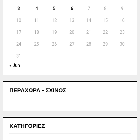
3
4
5
6
7
8
9
10
11
12
13
14
15
16
17
18
19
20
21
22
23
24
25
26
27
28
29
30
31
« Jun
ΠΕΡΑΧΩΡΑ - ΣΧΙΝΟΣ
ΚΑΤΗΓΟΡΙΕΣ