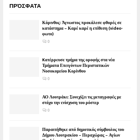
ΠΡΌΣΦΑΤΑ
Κόρινθος: Άγνωστος προκάλεσε φθορές σε
κατάστημα – Καρέ καρέ η επίθεση (video-
φωτο)
0
Kατέρρευσε τμήμα της οροφής στα νέα
Τμήματα Επειγόντων Περιστατικών
Νοσοκομείου Κορίνθου
0
ΑΟ Λουτράκι: Συνεχίζει τις μεταγραφές με
στόχο την ενίσχυση του ρόστερ
0
Παραιτήθηκε από δημοτικός σύμβουλος του
Δήμου Λουτρακίου – Περαχώρας – Αγίων