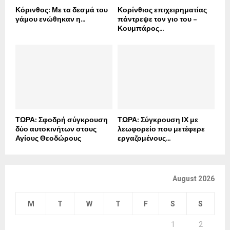
Κόρινθος: Με τα δεσμά του
Κορίνθιος επιχειρηματίας
γάμου ενώθηκαν η...
πάντρεψε τον γιο του –
Κουμπάρος...
ΤΩΡΑ: Σφοδρή σύγκρουση
ΤΩΡΑ: Σύγκρουση ΙΧ με
δύο αυτοκινήτων στους
λεωφορείο που μετέφερε
Αγίους Θεοδώρους
εργαζομένους...
August 2026
M
T
W
T
F
S
S
1
2