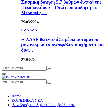
Σεισμική δόνηση 5,7 βαθμών δυτικά της
Πελοποννήσου – Ιδιαίτερα αισθητή σε
Μεσσηνία,…
29/03/2024
ΕΛΛΑΔΑ
Η ΑΑΔΕ θα εντοπίζει μέσω αυτόματου
μηχανισμού τα ανασφάλιστα οχήματα και
όσα…
27/03/2024
Search
Search
for:
Primary
Menu
Search
Search
for:
Home
ΚΟΙΝΩΝΙΚΑ ΝΕΑ
Συνεδριάζει το δημοτικό συμβούλιο του