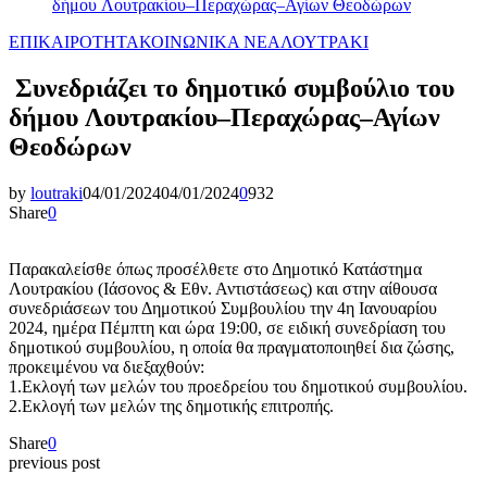
δήμου Λουτρακίου–Περαχώρας–Αγίων Θεοδώρων
ΕΠΙΚΑΙΡΟΤΗΤΑ
ΚΟΙΝΩΝΙΚΑ ΝΕΑ
ΛΟΥΤΡΑΚΙ
Συνεδριάζει το δημοτικό συμβούλιο του
δήμου Λουτρακίου–Περαχώρας–Αγίων
Θεοδώρων
by
loutraki
04/01/2024
04/01/2024
0
932
Share
0
Παρακαλείσθε όπως προσέλθετε στο Δημοτικό Κατάστημα
Λουτρακίου (Ιάσονος & Εθν. Αντιστάσεως) και στην αίθουσα
συνεδριάσεων του Δημοτικού Συμβουλίου την 4η Ιανουαρίου
2024, ημέρα Πέμπτη και ώρα 19:00, σε ειδική συνεδρίαση του
δημοτικού συμβουλίου, η οποία θα πραγματοποιηθεί δια ζώσης,
προκειμένου να διεξαχθούν:
1.Εκλογή των μελών του προεδρείου του δημοτικού συμβουλίου.
2.Εκλογή των μελών της δημοτικής επιτροπής.
Share
0
previous post