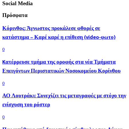
Social Media
Πρόσφατα
Κόρινθος: Άγνωστος προκάλεσε φθορές σε
κατάστημα – Καρέ καρέ η επίθεση (video-φωτο)
0
Kατέρρευσε τμήμα της οροφής στα νέα Τμήματα
Επειγόντων Περιστατικών Νοσοκομείου Κορίνθου
0
ΑΟ Λουτράκι: Συνεχίζει τις μεταγραφές με στόχο την
ενίσχυση του ρόστερ
0