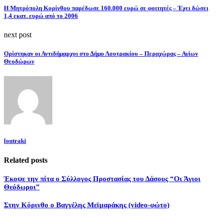
Η Μητρόπολη Κορίνθου παρέδωσε 160.000 ευρώ σε φοιτητές – Έχει δώσει
1,4 εκατ. ευρώ από το 2006
next post
Ορίστηκαν οι Αντιδήμαρχοι στο Δήμο Λουτρακίου – Περαχώρας – Αγίων
Θεοδώρων
loutraki
Related posts
Έκοψε την πίτα ο Σύλλογος Προστασίας του Δάσους “Οι Άγιοι
Θεόδωροι”
Στην Κόρινθο ο Βαγγέλης Μεϊμαράκης (video-φώτο)