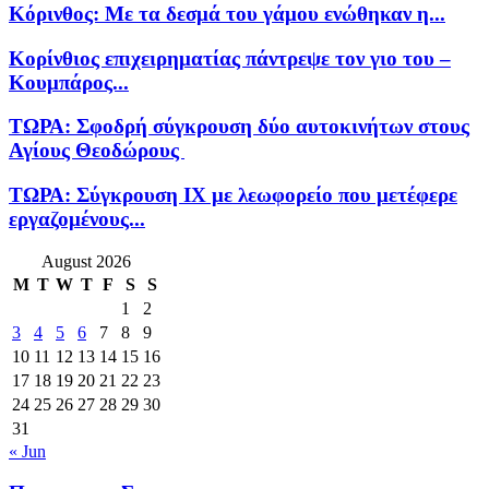
Κόρινθος: Με τα δεσμά του γάμου ενώθηκαν η...
Κορίνθιος επιχειρηματίας πάντρεψε τον γιο του –
Κουμπάρος...
ΤΩΡΑ: Σφοδρή σύγκρουση δύο αυτοκινήτων στους
Αγίους Θεοδώρους
ΤΩΡΑ: Σύγκρουση ΙΧ με λεωφορείο που μετέφερε
εργαζομένους...
August 2026
M
T
W
T
F
S
S
1
2
3
4
5
6
7
8
9
10
11
12
13
14
15
16
17
18
19
20
21
22
23
24
25
26
27
28
29
30
31
« Jun