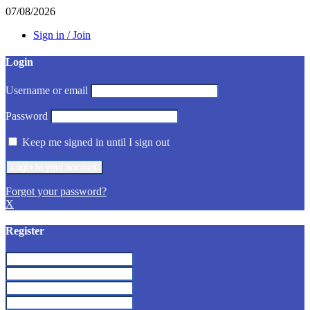
07/08/2026
Sign in / Join
Login
Username or email
Password
Keep me signed in until I sign out
Forgot your password?
X
Register