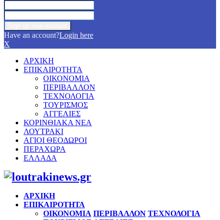
Have an account?
Login here
X
ΑΡΧΙΚΗ
ΕΠΙΚΑΙΡΟΤΗΤΑ
ΟΙΚΟΝΟΜΙΑ
ΠΕΡΙΒΑΛΛΟΝ
ΤΕΧΝΟΛΟΓΙΑ
ΤΟΥΡΙΣΜΟΣ
ΑΓΓΕΛΙΕΣ
ΚΟΡΙΝΘΙΑΚΑ ΝΕΑ
ΛΟΥΤΡΑΚΙ
ΑΓΙΟΙ ΘΕΟΔΩΡΟΙ
ΠΕΡΑΧΩΡΑ
ΕΛΛΑΔΑ
Facebook
Twitter
Instagram
Pinterest
Youtube
ΑΡΧΙΚΗ
ΕΠΙΚΑΙΡΟΤΗΤΑ
ΟΙΚΟΝΟΜΙΑ
ΠΕΡΙΒΑΛΛΟΝ
ΤΕΧΝΟΛΟΓΙΑ