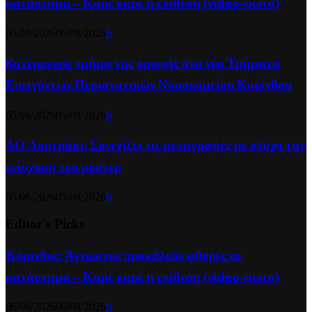
κατάστημα – Καρέ καρέ η επίθεση (video-φωτο)
06/08/2026
06/08/2026
0
Kατέρρευσε τμήμα της οροφής στα νέα Τμήματα
Επειγόντων Περιστατικών Νοσοκομείου Κορίνθου
05/08/2026
05/08/2026
0
ΑΟ Λουτράκι: Συνεχίζει τις μεταγραφές με στόχο την
ενίσχυση του ρόστερ
05/08/2026
05/08/2026
0
Editor's Picks
Κόρινθος: Άγνωστος προκάλεσε φθορές σε
κατάστημα – Καρέ καρέ η επίθεση (video-φωτο)
06/08/2026
06/08/2026
0