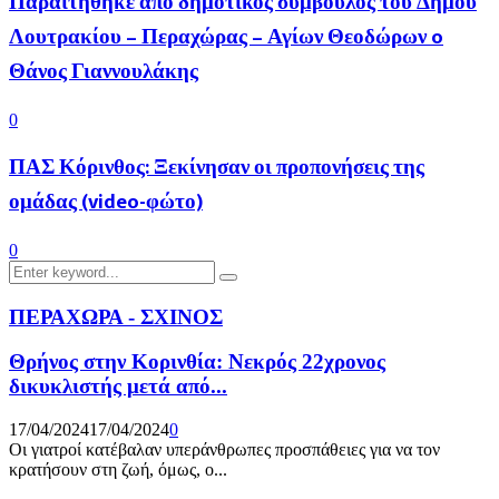
Παραιτήθηκε από δημοτικός σύμβουλος του Δήμου
Λουτρακίου – Περαχώρας – Αγίων Θεοδώρων o
Θάνος Γιαννουλάκης
0
ΠΑΣ Κόρινθος: Ξεκίνησαν οι προπονήσεις της
ομάδας (video-φώτο)
0
Search
Search
for:
ΠΕΡΑΧΩΡΑ - ΣΧΙΝΟΣ
Θρήνος στην Κορινθία: Νεκρός 22χρονος
δικυκλιστής μετά από...
17/04/2024
17/04/2024
0
Οι γιατροί κατέβαλαν υπεράνθρωπες προσπάθειες για να τον
κρατήσουν στη ζωή, όμως, ο...