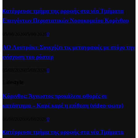
Kατέρρευσε τμήμα της οροφής στα νέα Τμήματα
Επειγόντων Περιστατικών Νοσοκομείου Κορίνθου
05/08/2026
05/08/2026
0
ΑΟ Λουτράκι: Συνεχίζει τις μεταγραφές με στόχο την
ενίσχυση του ρόστερ
05/08/2026
05/08/2026
0
Lifestyle
Κόρινθος: Άγνωστος προκάλεσε φθορές σε
κατάστημα – Καρέ καρέ η επίθεση (video-φωτο)
06/08/2026
06/08/2026
0
Kατέρρευσε τμήμα της οροφής στα νέα Τμήματα