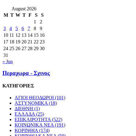
August 2026
M
T
W
T
F
S
S
1
2
3
4
5
6
7
8
9
10
11
12
13
14
15
16
17
18
19
20
21
22
23
24
25
26
27
28
29
30
31
« Jun
Περαχωρα - Σχινος
ΚΑΤΗΓΟΡΙΕΣ
ΑΓΙΟΙ ΘΕΟΔΩΡΟΙ
(101)
ΑΣΤΥΝΟΜΙΚΑ
(18)
ΔΙΕΘΝΗ
(1)
ΕΛΛΑΔΑ
(25)
ΕΠΙΚΑΙΡΟΤΗΤΑ
(522)
ΚΟΙΝΩΝΙΚΑ ΝΕΑ
(191)
ΚΟΡΙΝΘΙΑ
(174)
ΚΟΡΙΝΘΙΑΚΑ ΝΕΑ
(50)