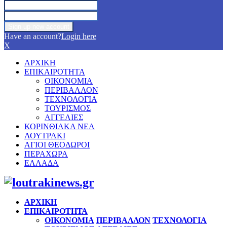
Have an account?
Login here
X
ΑΡΧΙΚΗ
ΕΠΙΚΑΙΡΟΤΗΤΑ
ΟΙΚΟΝΟΜΙΑ
ΠΕΡΙΒΑΛΛΟΝ
ΤΕΧΝΟΛΟΓΙΑ
ΤΟΥΡΙΣΜΟΣ
ΑΓΓΕΛΙΕΣ
ΚΟΡΙΝΘΙΑΚΑ ΝΕΑ
ΛΟΥΤΡΑΚΙ
ΑΓΙΟΙ ΘΕΟΔΩΡΟΙ
ΠΕΡΑΧΩΡΑ
ΕΛΛΑΔΑ
Facebook
Twitter
Instagram
Pinterest
Youtube
ΑΡΧΙΚΗ
ΕΠΙΚΑΙΡΟΤΗΤΑ
ΟΙΚΟΝΟΜΙΑ
ΠΕΡΙΒΑΛΛΟΝ
ΤΕΧΝΟΛΟΓΙΑ