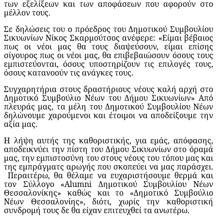
των εξελίξεων και των αποφάσεων που αφορούν στο
μέλλον τους.
Σε δηλώσεις του ο πρόεδρος του Δημοτικού Συμβουλίου
Σικυωνίων Νίκος Σκαρμούτσος ανέφερε: «Είμαι βέβαιος
πως οι νέοι μας θα τους διαψεύσουν, είμαι επίσης
σίγουρος πως οι νέοι μας, θα επιβεβαιώσουν όσους τους
εμπιστεύονται, όσους υποστηρίζουν τις επιλογές τους,
όσους κατανοούν τις ανάγκες τους.
Συγχαρητήρια στους δραστήριους νέους καλή αρχή στο
Δημοτικό Συμβούλιο Νέων του Δήμου Σικυωνίων» Από
πλευράς μας, τα μέλη του Δημοτικού Συμβουλίου Νέων
δηλώνουμε χαρούμενοι και έτοιμοι να αποδείξουμε την
αξία μας.
Η λήψη αυτής της καθοριστικής, για εμάς, απόφασης,
αποδεικνύει την πίστη του Δήμου Σικυωνίων στο όραμά
μας, την εμπιστοσύνη του στους νέους του τόπου μας και
της εμπράγματς αρωγής που σκοπεύει να μας παράσχει.
Περαιτέρω, θα θέλαμε να ευχαριστήσουμε θερμά και
τον Σύλλογο «Alumni Δημοτικού Συμβουλίου Νέων
Θεσσαλονίκης» καθώς και το «Δημοτικό Συμβούλιο
Νέων Θεσσαλονίης», διότι, χωρίς την καθοριστική
συνδρομή τους δε θα είχαν επιτευχθεί τα ανωτέρω.