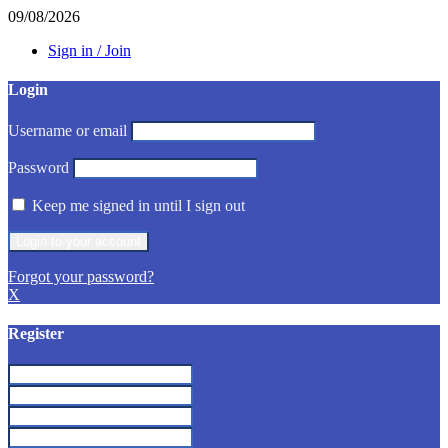
09/08/2026
Sign in / Join
Login
Username or email
Password
Keep me signed in until I sign out
Forgot your password?
X
Register