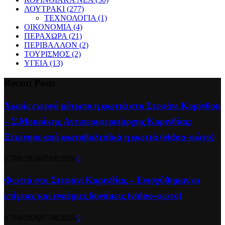
ΛΟΥΤΡΑΚΙ
(277)
ΤΕΧΝΟΛΟΓΙΑ
(1)
ΟΙΚΟΝΟΜΙΑ
(4)
ΠΕΡΑΧΩΡΑ
(21)
ΠΕΡΙΒΑΛΛΟΝ
(2)
ΤΟΥΡΙΣΜΟΣ
(2)
ΥΓΕΙΑ
(13)
Recent Posts
Χωρίς ενεργό μέτωπο η φωτιά στο Στεφάνι Κορίνθου
– Σ.Μουρίκης Αντιπεριφερειάρχης Κορινθίας:
Ξεκίνησε από φωτοβολταϊκά η φωτιά (video-φώτο)
07/08/2026
07/08/2026
0
Φωτιά στο Στεφάνι Κορινθίας – Ενισχύθηκαν οι
επίγειες και εναέριες δυνάμεις (video-φωτο)
07/08/2026
07/08/2026
0