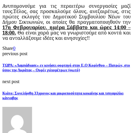
Ανυπομονούμε για τις περαιτέρω συνεργασίες μαζί
τους.Τέλος, σας προσκαλούμε όλους, ανεξαιρέτως, στις
πρώτες εκλογές του Δημοτικού Συμβουλίου Νέων του
Δήμου Σικυωνιών, οι οποίες θα πραγματοποιηθούν την
17η Φεβρουαρίου, ημέρα Σάββατο και ώρες 14:00 –
18:00.
Θα είναι χαρά μας να γνωριστούμε από κοντά και
να ανταλλάξουμε ιδέες και ανησυχίες!!
Share
0
previous post
ΤΩΡΑ: «Λαμπάδιασε» εν κινήσει φορτηγό στην Ε.Ο Κορίνθου – Πατρών, στο
ύψος της Ακράτας – Ουρές χιλιομέτρων (φωτό)
next post
Κιάτο: Συνελήφθη 33χρονος και μικροποσότητα κοκαίνης και τσιγαριλίκι
κάνναβης