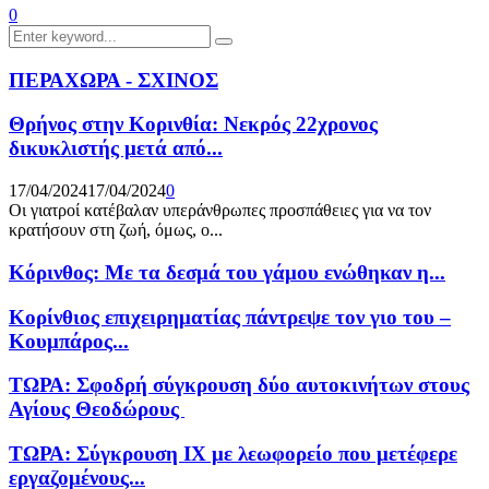
0
Search
Search
for:
ΠΕΡΑΧΩΡΑ - ΣΧΙΝΟΣ
Θρήνος στην Κορινθία: Νεκρός 22χρονος
δικυκλιστής μετά από...
17/04/2024
17/04/2024
0
Οι γιατροί κατέβαλαν υπεράνθρωπες προσπάθειες για να τον
κρατήσουν στη ζωή, όμως, ο...
Κόρινθος: Με τα δεσμά του γάμου ενώθηκαν η...
Κορίνθιος επιχειρηματίας πάντρεψε τον γιο του –
Κουμπάρος...
ΤΩΡΑ: Σφοδρή σύγκρουση δύο αυτοκινήτων στους
Αγίους Θεοδώρους
ΤΩΡΑ: Σύγκρουση ΙΧ με λεωφορείο που μετέφερε
εργαζομένους...