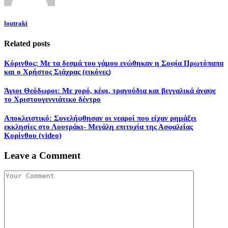
loutraki
Related posts
Κόρινθος: Με τα δεσμά του γάμου ενώθηκαν η Σοφία Πρωτόπαπα
και ο Χρήστος Σιάχρας (εικόνες)
Άγιοι Θεόδωροι: Με χορό, κέφι, τραγούδια και βεγγαλικά άναψε
το Χριστουγεννιάτικο δέντρο
Αποκλειστικό: Συνελήφθησαν οι νεαροί που είχαν ρημάξει
εκκλησίες στο Λουτράκι- Mεγάλη επιτυχία της Ασφαλείας
Κορίνθου (video)
Leave a Comment