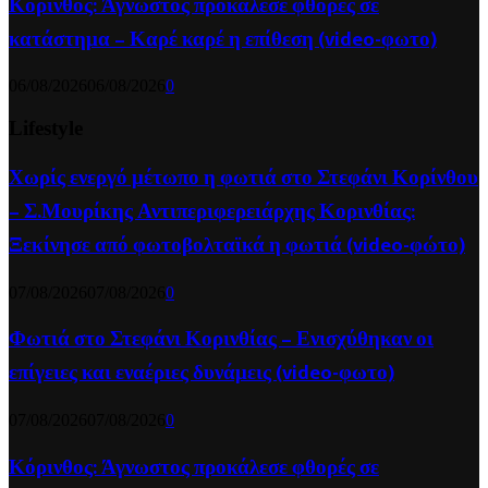
Κόρινθος: Άγνωστος προκάλεσε φθορές σε
κατάστημα – Καρέ καρέ η επίθεση (video-φωτο)
06/08/2026
06/08/2026
0
Lifestyle
Χωρίς ενεργό μέτωπο η φωτιά στο Στεφάνι Κορίνθου
– Σ.Μουρίκης Αντιπεριφερειάρχης Κορινθίας:
Ξεκίνησε από φωτοβολταϊκά η φωτιά (video-φώτο)
07/08/2026
07/08/2026
0
Φωτιά στο Στεφάνι Κορινθίας – Ενισχύθηκαν οι
επίγειες και εναέριες δυνάμεις (video-φωτο)
07/08/2026
07/08/2026
0
Κόρινθος: Άγνωστος προκάλεσε φθορές σε