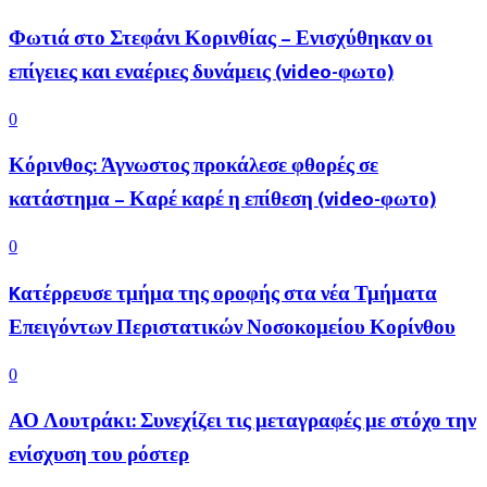
Φωτιά στο Στεφάνι Κορινθίας – Ενισχύθηκαν οι
επίγειες και εναέριες δυνάμεις (video-φωτο)
0
Κόρινθος: Άγνωστος προκάλεσε φθορές σε
κατάστημα – Καρέ καρέ η επίθεση (video-φωτο)
0
Kατέρρευσε τμήμα της οροφής στα νέα Τμήματα
Επειγόντων Περιστατικών Νοσοκομείου Κορίνθου
0
ΑΟ Λουτράκι: Συνεχίζει τις μεταγραφές με στόχο την
ενίσχυση του ρόστερ