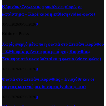
Κόρινθος: Άγνωστος προκάλεσε φθορές σε
κατάστημα – Καρέ καρέ η επίθεση (video-φωτο)
06/08/2026
06/08/2026
0
Editor's Picks
Χωρίς ενεργό μέτωπο η φωτιά στο Στεφάνι Κορίνθου
– Σ.Μουρίκης Αντιπεριφερειάρχης Κορινθίας:
Ξεκίνησε από φωτοβολταϊκά η φωτιά (video-φώτο)
07/08/2026
07/08/2026
0
Φωτιά στο Στεφάνι Κορινθίας – Ενισχύθηκαν οι
επίγειες και εναέριες δυνάμεις (video-φωτο)
07/08/2026
07/08/2026
0