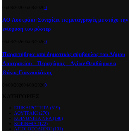
05/08/2026
05/08/2026
0
ΑΟ Λουτράκι: Συνεχίζει τις μεταγραφές με στόχο την
ενίσχυση του ρόστερ
05/08/2026
05/08/2026
0
Παραιτήθηκε από δημοτικός σύμβουλος του Δήμου
Λουτρακίου – Περαχώρας – Αγίων Θεοδώρων o
Θάνος Γιαννουλάκης
04/08/2026
04/08/2026
0
ΚΑΤΗΓΟΡΙΕΣ
ΕΠΙΚΑΙΡΟΤΗΤΑ
(519)
ΛΟΥΤΡΑΚΙ
(276)
ΚΟΙΝΩΝΙΚΑ ΝΕΑ
(190)
ΚΟΡΙΝΘΙΑ
(172)
ΑΓΙΟΙ ΘΕΟΔΩΡΟΙ
(101)