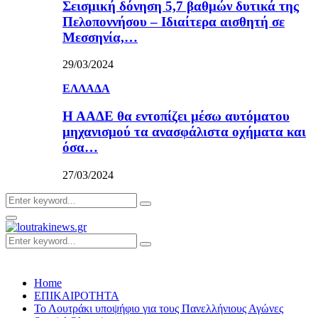
Σεισμική δόνηση 5,7 βαθμών δυτικά της
Πελοποννήσου – Ιδιαίτερα αισθητή σε
Μεσσηνία,…
29/03/2024
ΕΛΛΑΔΑ
Η ΑΑΔΕ θα εντοπίζει μέσω αυτόματου
μηχανισμού τα ανασφάλιστα οχήματα και
όσα…
27/03/2024
Search
Search
for:
Primary
Menu
Search
Search
for:
Home
ΕΠΙΚΑΙΡΟΤΗΤΑ
Το Λουτράκι υποψήφιο για τους Πανελλήνιους Αγώνες