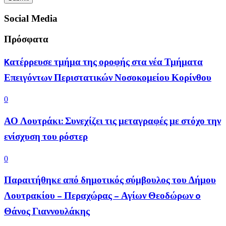
Social Media
Πρόσφατα
Kατέρρευσε τμήμα της οροφής στα νέα Τμήματα
Επειγόντων Περιστατικών Νοσοκομείου Κορίνθου
0
ΑΟ Λουτράκι: Συνεχίζει τις μεταγραφές με στόχο την
ενίσχυση του ρόστερ
0
Παραιτήθηκε από δημοτικός σύμβουλος του Δήμου
Λουτρακίου – Περαχώρας – Αγίων Θεοδώρων o
Θάνος Γιαννουλάκης