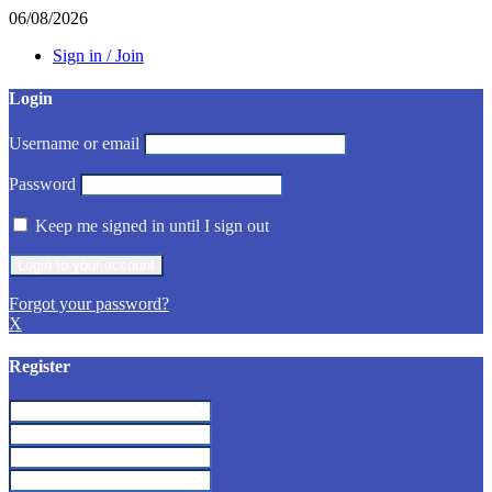
06/08/2026
Sign in / Join
Login
Username or email
Password
Keep me signed in until I sign out
Forgot your password?
X
Register