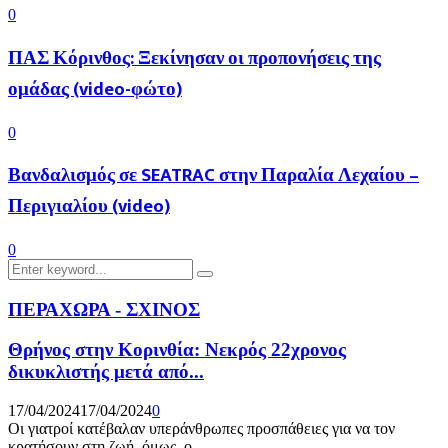
0
ΠΑΣ Κόρινθος: Ξεκίνησαν οι προπονήσεις της
ομάδας (video-φώτο)
0
Βανδαλισμός σε SEATRAC στην Παραλία Λεχαίου –
Περιγιαλίου (video)
0
Search
Search
for:
ΠΕΡΑΧΩΡΑ - ΣΧΙΝΟΣ
Θρήνος στην Κορινθία: Νεκρός 22χρονος
δικυκλιστής μετά από...
17/04/2024
17/04/2024
0
Οι γιατροί κατέβαλαν υπεράνθρωπες προσπάθειες για να τον
κρατήσουν στη ζωή, όμως, ο...