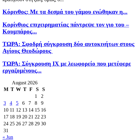
Κόρινθος: Με τα δεσμά του γάμου ενώθηκαν η...
Κορίνθιος επιχειρηματίας πάντρεψε τον γιο του –
Κουμπάρος...
ΤΩΡΑ: Σφοδρή σύγκρουση δύο αυτοκινήτων στους
Αγίους Θεοδώρους
ΤΩΡΑ: Σύγκρουση ΙΧ με λεωφορείο που μετέφερε
εργαζομένους...
August 2026
M
T
W
T
F
S
S
1
2
3
4
5
6
7
8
9
10
11
12
13
14
15
16
17
18
19
20
21
22
23
24
25
26
27
28
29
30
31
« Jun