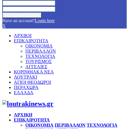
Have an account?
Login here
X
ΑΡΧΙΚΗ
ΕΠΙΚΑΙΡΟΤΗΤΑ
ΟΙΚΟΝΟΜΙΑ
ΠΕΡΙΒΑΛΛΟΝ
ΤΕΧΝΟΛΟΓΙΑ
ΤΟΥΡΙΣΜΟΣ
ΑΓΓΕΛΙΕΣ
ΚΟΡΙΝΘΙΑΚΑ ΝΕΑ
ΛΟΥΤΡΑΚΙ
ΑΓΙΟΙ ΘΕΟΔΩΡΟΙ
ΠΕΡΑΧΩΡΑ
ΕΛΛΑΔΑ
Facebook
Twitter
Instagram
Pinterest
Youtube
ΑΡΧΙΚΗ
ΕΠΙΚΑΙΡΟΤΗΤΑ
ΟΙΚΟΝΟΜΙΑ
ΠΕΡΙΒΑΛΛΟΝ
ΤΕΧΝΟΛΟΓΙΑ