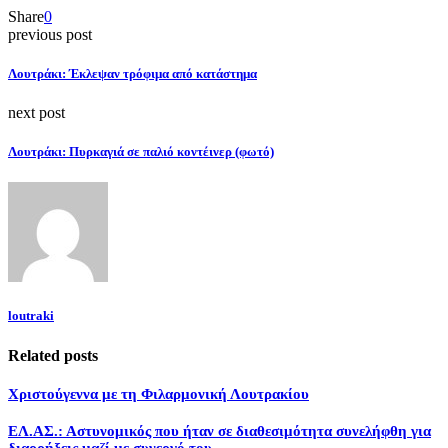
Share
0
previous post
Λουτράκι: Έκλεψαν τρόφιμα από κατάστημα
next post
Λουτράκι: Πυρκαγιά σε παλιό κοντέινερ (φωτό)
loutraki
Related posts
Χριστούγεννα με τη Φιλαρμονική Λουτρακίου
ΕΛ.ΑΣ.: Αστυνομικός που ήταν σε διαθεσιμότητα συνελήφθη για
διαρρήξεις μαζί με συνεργό του