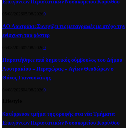
Επειγόντων Περιστατικών Νοσοκομείου Κορίνθου
05/08/2026
05/08/2026
0
ΑΟ Λουτράκι: Συνεχίζει τις μεταγραφές με στόχο την
ενίσχυση του ρόστερ
05/08/2026
05/08/2026
0
Παραιτήθηκε από δημοτικός σύμβουλος του Δήμου
Λουτρακίου – Περαχώρας – Αγίων Θεοδώρων o
Θάνος Γιαννουλάκης
04/08/2026
04/08/2026
0
Lifestyle
Kατέρρευσε τμήμα της οροφής στα νέα Τμήματα
Επειγόντων Περιστατικών Νοσοκομείου Κορίνθου