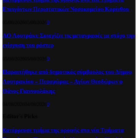
Επειγόντων Περιστατικών Νοσοκομείου Κορίνθου
05/08/2026
05/08/2026
0
ΑΟ Λουτράκι: Συνεχίζει τις μεταγραφές με στόχο την
ενίσχυση του ρόστερ
05/08/2026
05/08/2026
0
Παραιτήθηκε από δημοτικός σύμβουλος του Δήμου
Λουτρακίου – Περαχώρας – Αγίων Θεοδώρων o
Θάνος Γιαννουλάκης
04/08/2026
04/08/2026
0
Editor's Picks
Kατέρρευσε τμήμα της οροφής στα νέα Τμήματα